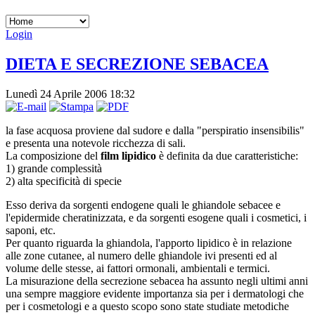
Login
DIETA E SECREZIONE SEBACEA
Lunedì 24 Aprile 2006 18:32
la fase acquosa proviene dal sudore e dalla "perspiratio insensibilis"
e presenta una notevole ricchezza di sali.
La composizione del
film lipidico
è definita da due caratteristiche:
1) grande complessità
2) alta specificità di specie
Esso deriva da sorgenti endogene quali le ghiandole sebacee e
l'epidermide cheratinizzata, e da sorgenti esogene quali i cosmetici, i
saponi, etc.
Per quanto riguarda la ghiandola, l'apporto lipidico è in relazione
alle zone cutanee, al numero delle ghiandole ivi presenti ed al
volume delle stesse, ai fattori ormonali, ambientali e termici.
La misurazione della secrezione sebacea ha assunto negli ultimi anni
una sempre maggiore evidente importanza sia per i dermatologi che
per i cosmetologi e a questo scopo sono state studiate metodiche