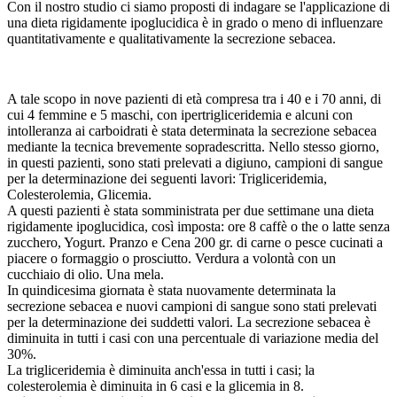
Con il nostro studio ci siamo proposti di indagare se l'applicazione di
una dieta rigidamente ipoglucidica è in grado o meno di influenzare
quantitativamente e qualitativamente la secrezione sebacea.
A tale scopo in nove pazienti di età compresa tra i 40 e i 70 anni, di
cui 4 femmine e 5 maschi, con ipertrigliceridemia e alcuni con
intolleranza ai carboidrati è stata determinata la secrezione sebacea
mediante la tecnica brevemente sopradescritta. Nello stesso giorno,
in questi pazienti, sono stati prelevati a digiuno, campioni di sangue
per la determinazione dei seguenti lavori: Trigliceridemia,
Colesterolemia, Glicemia.
A questi pazienti è stata somministrata per due settimane una dieta
rigidamente ipoglucidica, così imposta: ore 8 caffè o the o latte senza
zucchero, Yogurt. Pranzo e Cena 200 gr. di carne o pesce cucinati a
piacere o formaggio o prosciutto. Verdura a volontà con un
cucchiaio di olio. Una mela.
In quindicesima giornata è stata nuovamente determinata la
secrezione sebacea e nuovi campioni di sangue sono stati prelevati
per la determinazione dei suddetti valori. La secrezione sebacea è
diminuita in tutti i casi con una percentuale di variazione media del
30%.
La trigliceridemia è diminuita anch'essa in tutti i casi; la
colesterolemia è diminuita in 6 casi e la glicemia in 8.