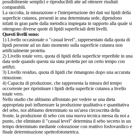
possibilmente semplici e riproducibili atte ad ottenere risultati
comparabili.
La raccolta, la misurazione e l'interpretazione dei dati sui lipidi della
superficie cutanea, presenti in una determinata sede, dipendono
infatti in gran parte dalla metodica impiegata in rapporto alla quale si
ottengono diverse quote di lipidi superficiali detti livelli.
Questi livelli sono:
1) Livello occasionale o "casual level", rappresentato dalla quota di
lipidi presente ad un dato momento sulla superficie cutanea non
artificialmente protetta.
2) Livello totale vero, quota di lipidi della superficie reperibile in una
data sede quando questa sia stata protetta per un certo tempo con
artifizi.
3) Livello residuo, quota di lipidi che rimangono dopo una accurata
rimozione.
4) Capacita di produzione, che rappresenta la misura del tempo
occorrente per ripristinare i lipidi della superficie cutanea a livello
totale vero.
Nello studio che abbiamo affrontato per vedere se una dieta
appropriata può influenzare la produzione qualitativa e quantitativa
del sebo, noi abbiamo determinato su un'area circoscritta della
fronte, la produzione di sebo con una nuova tecnica messa da noi a
punto, che eliminato il "casual level" determina il sebo secreto in un
tempo determinato mediante colorazione con reattivo fosfovanilico e
finale determinazione spettrofotometrica.