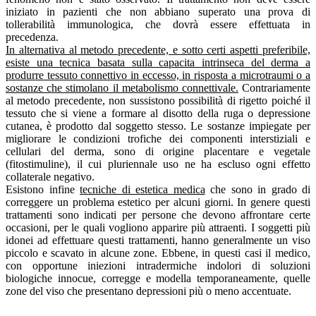
iniziato in pazienti che non abbiano superato una prova di
tollerabilità immunologica, che dovrà essere effettuata in
precedenza.
In alternativa al metodo precedente, e sotto certi aspetti preferibile,
esiste una tecnica basata sulla capacita intrinseca del derma a
produrre tessuto connettivo in eccesso, in risposta a microtraumi o a
sostanze che stimolano il metabolismo connettivale.
Contrariamente
al metodo precedente, non sussistono possibilità di rigetto poiché il
tessuto che si viene a formare al disotto della ruga o depressione
cutanea, è prodotto dal soggetto stesso. Le sostanze impiegate per
migliorare le condizioni trofiche dei componenti interstiziali e
cellulari del derma, sono di origine placentare e vegetale
(fitostimuline), il cui pluriennale uso ne ha escluso ogni effetto
collaterale negativo.
Esistono infine
tecniche di estetica medica
che sono in grado di
correggere un problema estetico per alcuni giorni. In genere questi
trattamenti sono indicati per persone che devono affrontare certe
occasioni, per le quali vogliono apparire più attraenti. I soggetti più
idonei ad effettuare questi trattamenti, hanno generalmente un viso
piccolo e scavato in alcune zone. Ebbene, in questi casi il medico,
con opportune iniezioni intradermiche indolori di soluzioni
biologiche innocue, corregge e modella temporaneamente, quelle
zone del viso che presentano depressioni più o meno accentuate.