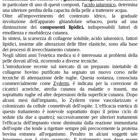
in particolare di uno di questi composti, l'
acido ialuronico
, determina
una ulteriore perdita della capacita della pelle a trattenere acqua.
Oltre all'impoverimento del contenuto idrico, la graduale
involuzione dell'apparato ghiandolare sebaceo, porta ad una
diminuzione dei
componenti lipidici,
indispensabili fattori di
emollienza e morbidezza cutanea.
In sintesi, la scarsezza di collagene solubile, acido ialuronico, fattori
lipidici, insieme alle alterazioni delle fibre elastiche, sono alla base
dei processi di invecchiamento cutaneo.
Negli ultimi anni l'estetica medica si è interessata ai problemi della
pelle dovuti all'età, ricorrendo a diverse tecniche.
L'introduzione recente sul mercato di un preparato iniettabile di
collagene bovino purificato ha segnato un nuovo corso nelle
tecniche di attenuazione delle rughe. Questa sostanza, conosciuta
commercialmente come
Zyderm
, è indicata per la correzione di
cicatrici acneiche, atrofia cutanea da malattie o traumi, ma
soprattutto rughe ed altre depressioni della superficie cutanea. Dopo
alcuni mesi dall'impianto, lo Zyderm viene vascolarizzato e
colonizzato da cellule connettivali dell'ospite. L'efficacia estetica di
questo trattamento è notevole soprattutto dopo il primo ciclo di
sedute (da due a quattro); successivamente per ulteriori trattamenti
l'efficacia dell'impianto viene diminuita dalla reazione immunitaria
dell'ospite che tende a rigettare sempre più precocemente la proteina
bovina estranea all'organismo. Peraltro in alcuni soggetti tale
fenomeno non è stato osservato. Il trattamento non deve essere