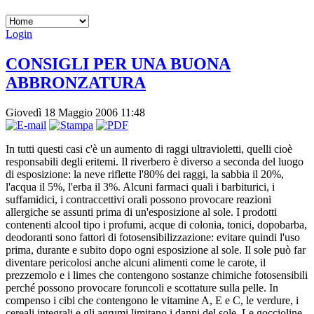
Login
CONSIGLI PER UNA BUONA
ABBRONZATURA
Giovedì 18 Maggio 2006 11:48
In tutti questi casi c'è un aumento di raggi ultravioletti, quelli cioè
responsabili degli eritemi. Il riverbero è diverso a seconda del luogo
di esposizione: la neve riflette l'80% dei raggi, la sabbia il 20%,
l'acqua il 5%, l'erba il 3%. Alcuni farmaci quali i barbiturici, i
suffamidici, i contraccettivi orali possono provocare reazioni
allergiche se assunti prima di un'esposizione al sole. I prodotti
contenenti alcool tipo i profumi, acque di colonia, tonici, dopobarba,
deodoranti sono fattori di fotosensibilizzazione: evitare quindi l'uso
prima, durante e subito dopo ogni esposizione al sole. Il sole può far
diventare pericolosi anche alcuni alimenti come le carote, il
prezzemolo e i limes che contengono sostanze chimiche fotosensibili
perché possono provocare foruncoli e scottature sulla pelle. In
compenso i cibi che contengono le vitamine A, E e C, le verdure, i
cereali integrali e gli agrumi limitano i danni del sole. Le goccioline