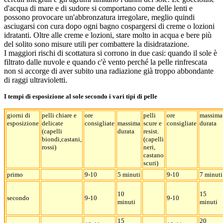
d'acqua di mare e di sudore si comportano come delle lenti e
possono provocare un'abbronzatura irregolare, meglio quindi
asciugarsi con cura dopo ogni bagno cospargersi di creme o lozioni
idratanti. Oltre alle creme e lozioni, stare molto in acqua e bere più
del solito sono misure utili per combattere la disidratazione.
I maggiori rischi di scottatura si corrono in due casi: quando il sole è
filtrato dalle nuvole e quando c'è vento perché la pelle rinfrescata
non si accorge di aver subito una radiazione già troppo abbondante
di raggi ultravioletti.
I tempi di esposizione al sole secondo i vari tipi di pelle
giorni di
pelli chiare e
ore
pelli
ore
massima
esposizione
delicate
consigliate
massima
scure e
consigliate
durata
(capelli
durata
resist.
biondi,castani,
(capelli
rossi)
neri,
castano
scuri)
primo
9-10
5 minuti
9-10
7 minuti
10
15
secondo
9-10
9-10
minuti
minuti
15
20