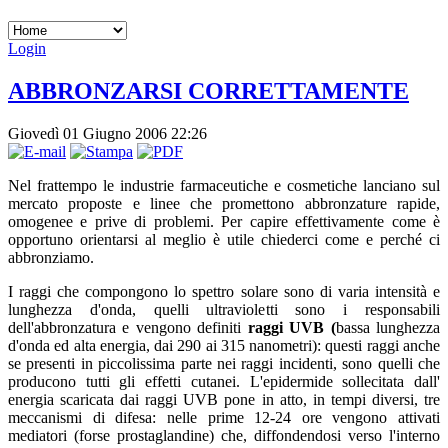
Login
ABBRONZARSI CORRETTAMENTE
Giovedì 01 Giugno 2006 22:26
Nel frattempo le industrie farmaceutiche e cosmetiche lanciano sul
mercato proposte e linee che promettono abbronzature rapide,
omogenee e prive di problemi. Per capire effettivamente come è
opportuno orientarsi al meglio è utile chiederci come e perché ci
abbronziamo.
I raggi che compongono lo spettro solare sono di varia intensità e
lunghezza d'onda, quelli ultravioletti sono i responsabili
dell'abbronzatura e vengono definiti
raggi UVB (
bassa lunghezza
d'onda ed alta energia, dai 290 ai 315 nanometri): questi raggi anche
se presenti in piccolissima parte nei raggi incidenti, sono quelli che
producono tutti gli effetti cutanei. L'epidermide sollecitata dall'
energia scaricata dai raggi UVB pone in atto, in tempi diversi, tre
meccanismi di difesa: nelle prime 12-24 ore vengono attivati
mediatori (forse prostaglandine) che, diffondendosi verso l'interno