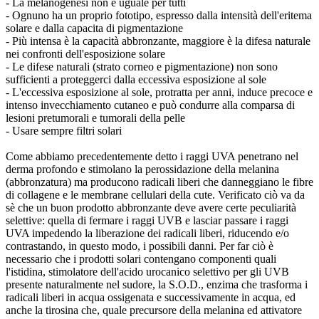
- La melanogenesi non è uguale per tutti
- Ognuno ha un proprio fototipo, espresso dalla intensità dell'eritema
solare e dalla capacita di pigmentazione
- Più intensa è la capacità abbronzante, maggiore è la difesa naturale
nei confronti dell'esposizione solare
- Le difese naturali (strato corneo e pigmentazione) non sono
sufficienti a proteggerci dalla eccessiva esposizione al sole
- L'eccessiva esposizione al sole, protratta per anni, induce precoce e
intenso invecchiamento cutaneo e può condurre alla comparsa di
lesioni pretumorali e tumorali della pelle
- Usare sempre filtri solari
Come abbiamo precedentemente detto i raggi UVA penetrano nel
derma profondo e stimolano la perossidazione della melanina
(abbronzatura) ma producono radicali liberi che danneggiano le fibre
di collagene e le membrane cellulari della cute. Verificato ciò va da
sè che un buon prodotto abbronzante deve avere certe peculiarità
selettive: quella di fermare i raggi UVB e lasciar passare i raggi
UVA impedendo la liberazione dei radicali liberi, riducendo e/o
contrastando, in questo modo, i possibili danni. Per far ciò è
necessario che i prodotti solari contengano componenti quali
l'istidina, stimolatore dell'acido urocanico selettivo per gli UVB
presente naturalmente nel sudore, la S.O.D., enzima che trasforma i
radicali liberi in acqua ossigenata e successivamente in acqua, ed
anche la tirosina che, quale precursore della melanina ed attivatore