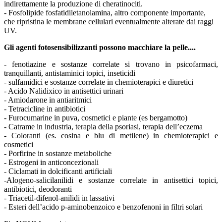
indirettamente la produzione di cheratinociti.
- Fosfolipide fosfatidiletanolamina, altro componente importante,
che ripristina le membrane cellulari eventualmente alterate dai raggi
UV.
Gli agenti fotosensibilizzanti possono macchiare la pelle....
- fenotiazine e sostanze correlate si trovano in psicofarmaci,
tranquillanti, antistaminici topici, inseticidi
- sulfamidici e sostanze correlate in chemioterapici e diuretici
- Acido Nalidixico in antisettici urinari
- Amiodarone in antiaritmici
- Tetracicline in antibiotici
- Furocumarine in puva, cosmetici e piante (es bergamotto)
- Catrame in industria, terapia della psoriasi, terapia dell’eczema
- Coloranti (es. cosina e blu di metilene) in chemioterapici e
cosmetici
- Porfirine in sostanze metaboliche
- Estrogeni in anticoncezionali
- Ciclamati in dolcificanti artificiali
-Alogeno-salicilanilidi e sostanze correlate in antisettici topici,
antibiotici, deodoranti
- Triacetil-difenol-anilidi in lassativi
- Esteri dell’acido p-aminobenzoico e benzofenoni in filtri solari