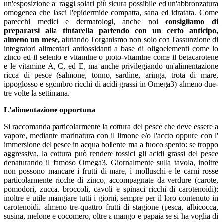
un'esposizione ai raggi solari più sicura possibile ed un'abbronzatura
omogenea che lasci l'epidermide compatta, sana ed idratata. Come
parecchi medici e dermatologi, anche noi
consigliamo di
prepararsi alla tintarella partendo con un certo anticipo,
almeno un mese,
aiutando l'organismo non solo con l'assunzione di
integratori alimentari antiossidanti a base di oligoelementi come lo
zinco ed il selenio e vitamine o proto-vitamine come il betacarotene
e le vitamine A, C, ed E, ma anche privilegiando un'alimentazione
ricca di pesce (salmone, tonno, sardine, aringa, trota di mare,
ippoglosso e sgombro ricchi di acidi grassi in Omega3) almeno due-
tre volte la settimana.
L'alimentazione opportuna
Si raccomanda particolarmente la cottura del pesce che deve essere a
vapore, mediante marinatura con il limone e/o l'aceto oppure con l'
immersione del pesce in acqua bollente ma a fuoco spento: se troppo
aggressiva, la cottura può rendere tossici gli acidi grassi del pesce
denaturando il famoso Omega3. Giornalmente sulla tavola, inoltre
non possono mancare i frutti di mare, i molluschi e le carni rosse
particolarmente ricche di zinco, accompagnate da verdure (carote,
pomodori, zucca. broccoli, cavoli e spinaci ricchi di carotenoidi);
inoltre è utile mangiare tutti i giorni, sempre per il loro contenuto in
carotenoidi. almeno tre-quattro frutti di stagione (pesca, albicocca,
susina, melone e cocomero, oltre a mango e papaia se si ha voglia di