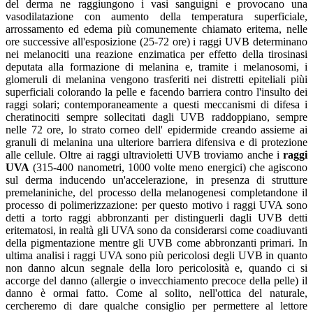
del derma ne raggiungono i vasi sanguigni e provocano una
vasodilatazione con aumento della temperatura superficiale,
arrossamento ed edema più comunemente chiamato eritema, nelle
ore successive all'esposizione (25-72 ore) i raggi UVB determinano
nei melanociti una reazione enzimatica per effetto della tirosinasi
deputata alla formazione di melanina e, tramite i melanosomi, i
glomeruli di melanina vengono trasferiti nei distretti epiteliali piùi
superficiali colorando la pelle e facendo barriera contro l'insulto dei
raggi solari; contemporaneamente a questi meccanismi di difesa i
cheratinociti sempre sollecitati dagli UVB raddoppiano, sempre
nelle 72 ore, lo strato corneo dell' epidermide creando assieme ai
granuli di melanina una ulteriore barriera difensiva e di protezione
alle cellule. Oltre ai raggi ultravioletti UVB troviamo anche i
raggi
UVA
(315-400 nanometri, 1000 volte meno energici) che agiscono
sul derma inducendo un'accelerazione, in presenza di strutture
premelaniniche, del processo della melanogenesi completandone il
processo di polimerizzazione: per questo motivo i raggi UVA sono
detti a torto raggi abbronzanti per distinguerli dagli UVB detti
eritematosi, in realtà gli UVA sono da considerarsi come coadiuvanti
della pigmentazione mentre gli UVB come abbronzanti primari. In
ultima analisi i raggi UVA sono più pericolosi degli UVB in quanto
non danno alcun segnale della loro pericolosità e, quando ci si
accorge del danno (allergie o invecchiamento precoce della pelle) il
danno è ormai fatto. Come al solito, nell'ottica del naturale,
cercheremo di dare qualche consiglio per permettere al lettore