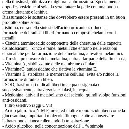
della tirosinasi, ottimizza e migliora l'abbronzatura. Specialmente
dopo l'esposizione al sole, la sera trattare la pelle con una buona
crema idratante e lenitiva.
Riassumendo le sostanze che dovrebbero essere presenti in un buon
prodotto solare sono:
- istidina, entra nella sintesi dell'acido urocanico, riduce la
formazione dei radicali liberi formando composti chelanti con i
metalli.
- Cisteina amminoacido componente della cheratina dalle capacita
disintossicanti - Zinco e rame, metalli che entrano nelle reazioni
enzimatiche per la formazione della melanina, attivatori melaninici.
- Tirosina precursore della melanina, entra a far parte della tirosinasi,
- Vitamina A, stabilizzante delle membrane cellulari.
- VitaminaC, antiossidante che riattiva la vitamina E.
- Vitamina E, stabilizza le membrane cellulari, evita e/o riduce la
formazione di radicali liberi.
- SOD, trasforma i radicali liberi in acqua ossigenata e
successivamente, attraverso la catalasi, in acqua.
- Metionina, attiva il metabolismo del selenio, quindi svolge funzioni
anti-ossidanti.
- Filtro selettivo raggi UVB.
- Acido jaluronico N M F, urea, ed inoltre mono-acidi liberi come la
glucosamina, importanti molecole filmogene atte a conservare
l'idratazione cutanea rallentando la traspirazione.
- Acido glicolico, nella concentrazione dell' 1 % stimola