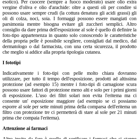
esotico). Per cuocere (sempre a fuoco moderato) usare olio extra
vergine d'oliva e olio d'arachide: oltre a questi oli per condire si
possono usare sempre crudi (la cottura denatura gli acidi grassi) gli
oli di colza, noci, soia. I formaggi possono essere mangiati con
parsimonia mentre bisogna evitare gli zuccheri semplici. Altro
consiglio da dare prima dell'esposizione al sole è quello di definire la
foto-tipo appartenenza in quanto solo conoscendo le caratteristiche
della propria pelle è possibile scegliere, consigliati dal medico, dal
dermatologo o dal farmacista, con una certa sicurezza, il prodotto
che meglio si addice alla propria tipologia cutanea.
I fototipi
Indicativamente i foto-tipi con pelle molto chiara dovranno
utilizzare, per tutto il tempo dell'esposizione, prodotti ad altissima
protezione (ad esempio 15) mentre i foto-tipi di carnagione scura
possono usare fattori di protezione meno alti e solo per i primi giorni
di esposizione. L'uso dei filtri solari non evita l'eritema ma ci
consente un' esposizione maggiore (ad esempio se ci possiamo
esporre al sole per sette minuti prima della comparsa dell'eritema un
filtro con protezione tre ci permetterà di stare al sole per 21 minuti
prima che compaia l'eritema).
Attenzione ai farmaci
Altro invito da fare è quello di verificare i farmaci che si stanno