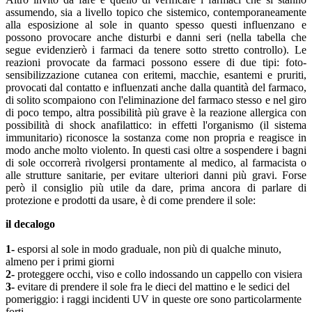
assumendo, sia a livello topico che sistemico, contemporaneamente
alla esposizione al sole in quanto spesso questi influenzano e
possono provocare anche disturbi e danni seri (nella tabella che
segue evidenzierò i farmaci da tenere sotto stretto controllo). Le
reazioni provocate da farmaci possono essere di due tipi: foto-
sensibilizzazione cutanea con eritemi, macchie, esantemi e pruriti,
provocati dal contatto e influenzati anche dalla quantità del farmaco,
di solito scompaiono con l'eliminazione del farmaco stesso e nel giro
di poco tempo, altra possibilità più grave è la reazione allergica con
possibilità di shock anafilattico: in effetti l'organismo (il sistema
immunitario) riconosce la sostanza come non propria e reagisce in
modo anche molto violento. In questi casi oltre a sospendere i bagni
di sole occorrerà rivolgersi prontamente al medico, al farmacista o
alle strutture sanitarie, per evitare ulteriori danni più gravi. Forse
però il consiglio più utile da dare, prima ancora di parlare di
protezione e prodotti da usare, è di come prendere il sole:
il decalogo
1-
esporsi al sole in modo graduale, non più di qualche minuto,
almeno per i primi giorni
2-
proteggere occhi, viso e collo indossando un cappello con visiera
3-
evitare di prendere il sole fra le dieci del mattino e le sedici del
pomeriggio: i raggi incidenti UV in queste ore sono particolarmente
forti