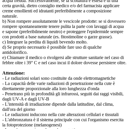
acqua fredda. Successivamente, se la scottatura è estesa e di una
certa gravità, dietro consiglio medico e/o del farmacista applicare
creme emollienti ed idratanti preferibilmente a composizione
naturale.
b) Non rompere assolutamente le vescicole prodotte: se si dovessero
rompere spontaneamente tenere pulita la parte con lavaggi di acqua
e sapone (preferibilmente neutro) e proteggere l'epidermide sempre
con prodotti a base naturale (es. fitostimoline o garze grasse).
c) Integrare la perdita di liquidi bevendo molto.
d) Se proprio necessario è possibile fare uso di qualche
antidolorifico.
e) Chiamare il medico o rivolgersi alle strutture sanitarie nel caso di
febbre oltre i 39° C e nel caso incui il dolore dovesse persistere oltre.
Attenzione:
- Le radiazioni solari sono costituite da onde elettromagnetiche
- La capacità delle varie radiazioni di penetrazione nella cute è
direttamente proporzionale alla loro lunghezza d'onda
- Penetrano più in profondità gli infrarossi, seguiti dai raggi visibili,
dagli UV-A e dagli UV-B
- L'intensità di irradiazione dipende dalla latitudine, dal clima,
dall'ora del giorno
- Le radiazioni inducono nella cute alterazioni cellulari e tissutali
- L'abbronzatura è il sistema principale con cui l'organismo esercita
la fotoprotezione (melanogenesi)