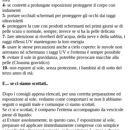
4-
se costretti a prolungate esposizioni proteggere il corpo con
indumenti
5-
portare occhiali schermati per proteggere gli occhi dai raggi
ultravioletti
6-
proteggere la cute con prodotti schermanti nei primi giorni se di
pelle scura o normale, sempre, invece se si ha la pelle delicata
7-
fare attenzione ai riverberi dell’acqua, della neve e della sabbia, i
raggi riflessi UV mantengono la loro energia
8-
usare le stesse precauzioni anche a cielo coperto: le nuvole non
arrestano né schermano i raggi UV e l'eritema è sempre possibile
9-
evitare il sole in gravidanza, potrebbe provocare macchie alla
pelle (Cloasma gravidico)
10-
non esporre al sole, senza protezione, i bambini al di sotto del
terzo anno di età.
E... se ci siamo scottati..
Dopo i consigli appena elencati, per una corretta preparazione ed
esposizione al sole, vediamo come comportarci se non li abbiamo
seguiti o seguiti male e comunque ci siamo scottati.
Se ci si e scottati, è comparso l'eritema accompagnato da vescicole
piene di liquido:
a) Evitare assolutamente, in questo caso, l' esposizione al sole,
preparare ed applicare immediatamente compresse con semplice