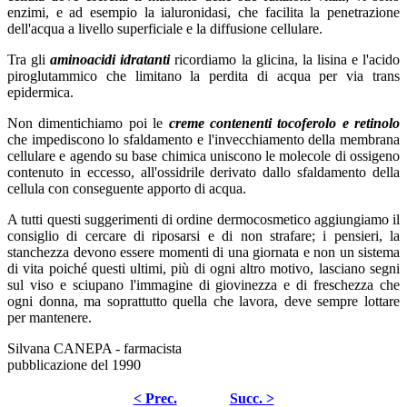
enzimi, e ad esempio la ialuronidasi, che facilita la penetrazione
dell'acqua a livello superficiale e la diffusione cellulare.
Tra gli
aminoacidi idratanti
ricordiamo la glicina, la lisina e l'acido
piroglutammico che limitano la perdita di acqua per via trans
epidermica.
Non dimentichiamo poi le
creme contenenti tocoferolo e retinolo
che impediscono lo sfaldamento e l'invecchiamento della membrana
cellulare e agendo su base chimica uniscono le molecole di ossigeno
contenuto in eccesso, all'ossidrile derivato dallo sfaldamento della
cellula con conseguente apporto di acqua.
A tutti questi suggerimenti di ordine dermocosmetico aggiungiamo il
consiglio di cercare di riposarsi e di non strafare; i pensieri, la
stanchezza devono essere momenti di una giornata e non un sistema
di vita poiché questi ultimi, più di ogni altro motivo, lasciano segni
sul viso e sciupano l'immagine di giovinezza e di freschezza che
ogni donna, ma soprattutto quella che lavora, deve sempre lottare
per mantenere.
Silvana CANEPA - farmacista
pubblicazione del 1990
< Prec.
Succ. >