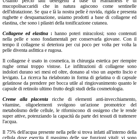
Usiamo perciò latti detergenti a base di Hamamelis e di
mucopolisaccaridi che in natura agiscono come sentinelle
dell'idratazione. Se qua e là la nostra pelle è ruvida, rigida e presenta
rughette e desquamazione, usiamo prodotti a base di collagene ed
elastina, che sono i pilastri della tonificazione cutanea.
Collagene ed elastina
:
hanno poteri miracolosi; sono contenuti
nella pelle e sono fondamentali per conservarla giovane. Con il
tempo il collagene si deteriora per cui poco per volta per volta la
pelle diventa asfittica e rugosa.
Il collagene è usato in cosmetica, in chirurgia estetica per riempire
rughe ormai troppo vistose. Le infiltrazioni di collagene sono
indolori durano sei mesi ed oltre, donano al viso un aspetto liscio e
levigato. La ricerca ha rielaborato in forma di gelatina o di capsule
gelatinose da prendere per bocca utile al ringiovanimento quanto le
capsule di retinolo ultimo frutto degli studi della cosmetologia.
Creme alla placenta
ricche di elementi anti-invecchiamento,
vitamine, oligoelementi svolgono un'azione promotrice del
metabolismo delle cellule, le riforniscono di ossigeno che le rende
super attive, potenziando la capacità da parte dei tessuti di trattenere
l'acqua.
Il 75% dell'acqua presente nella pelle si trova infatti all'interno della
cellula dove esercita il massimo delle sue funzioni vitali; vi sono