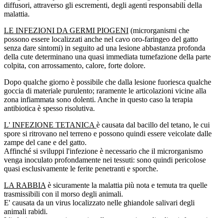
diffusori, attraverso gli escrementi, degli agenti responsabili della
malattia.
LE INFEZIONI DA GERMI PIOGENI
(microrganismi che
possono essere localizzati anche nel cavo oro-faringeo del gatto
senza dare sintomi) in seguito ad una lesione abbastanza profonda
della cute determinano una quasi immediata tumefazione della parte
colpita, con arrossamento, calore, forte dolore.
Dopo qualche giorno è possibile che dalla lesione fuoriesca qualche
goccia di materiale purulento; raramente le articolazioni vicine alla
zona infiammata sono dolenti. Anche in questo caso la terapia
antibiotica è spesso risolutiva.
L' INFEZIONE TETANICA
è causata dal bacillo del tetano, le cui
spore si ritrovano nel terreno e possono quindi essere veicolate dalle
zampe del cane e del gatto.
Affinché si sviluppi l'infezione è necessario che il microrganismo
venga inoculato profondamente nei tessuti: sono quindi pericolose
quasi esclusivamente le ferite penetranti e sporche.
LA RABBIA
è sicuramente la malattia più nota e temuta tra quelle
trasmissibili con il morso degli animali.
E' causata da un virus localizzato nelle ghiandole salivari degli
animali rabidi.