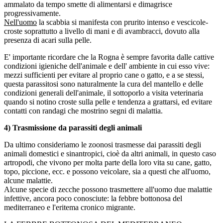
ammalato da tempo smette di alimentarsi e dimagrisce
progressivamente.
Nell'uomo
la scabbia si manifesta con prurito intenso e vescicole-
croste soprattutto a livello di mani e di avambracci, dovuto alla
presenza di acari sulla pelle.
E' importante ricordare che la Rogna è sempre favorita dalle cattive
condizioni igieniche dell'animale e dell' ambiente in cui esso vive:
mezzi sufficienti per evitare al proprio cane o gatto, e a se stessi,
questa parassitosi sono naturalmente la cura del mantello e delle
condizioni generali dell'animale, il sottoporlo a visita veterinaria
quando si notino croste sulla pelle e tendenza a grattarsi, ed evitare
contatti con randagi che mostrino segni di malattia.
4) Trasmissione da parassiti degli animali
Da ultimo consideriamo le zoonosi trasmesse dai parassiti degli
animali domestici e sinantropici, cioè da altri animali, in questo caso
artropodi, che vivono per molta parte della loro vita su cane, gatto,
topo, piccione, ecc. e possono veicolare, sia a questi che all'uomo,
alcune malattie.
Alcune specie di zecche possono trasmettere all'uomo due malattie
infettive, ancora poco conosciute: la febbre bottonosa del
mediterraneo e l'eritema cronico migrante.