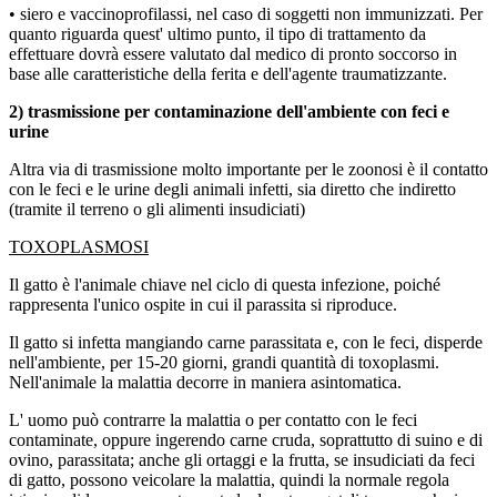
• siero e vaccinoprofilassi, nel caso di soggetti non immunizzati. Per
quanto riguarda quest' ultimo punto, il tipo di trattamento da
effettuare dovrà essere valutato dal medico di pronto soccorso in
base alle caratteristiche della ferita e dell'agente traumatizzante.
2) trasmissione per contaminazione dell'ambiente con feci e
urine
Altra via di trasmissione molto importante per le zoonosi è il contatto
con le feci e le urine degli animali infetti, sia diretto che indiretto
(tramite il terreno o gli alimenti insudiciati)
TOXOPLASMOSI
Il gatto è l'animale chiave nel ciclo di questa infezione, poiché
rappresenta l'unico ospite in cui il parassita si riproduce.
Il gatto si infetta mangiando carne parassitata e, con le feci, disperde
nell'ambiente, per 15-20 giorni, grandi quantità di toxoplasmi.
Nell'animale la malattia decorre in maniera asintomatica.
L' uomo può contrarre la malattia o per contatto con le feci
contaminate, oppure ingerendo carne cruda, soprattutto di suino e di
ovino, parassitata; anche gli ortaggi e la frutta, se insudiciati da feci
di gatto, possono veicolare la malattia, quindi la normale regola