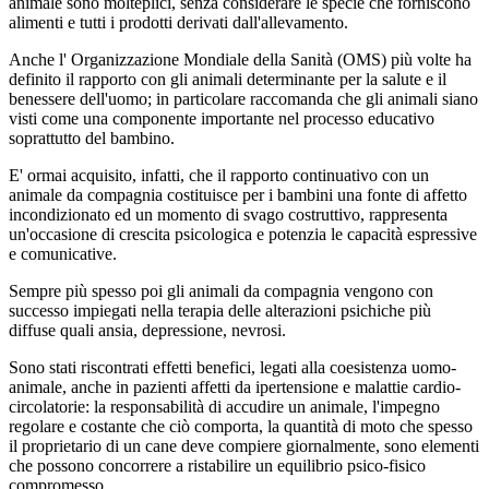
animale sono molteplici, senza considerare le specie che forniscono
alimenti e tutti i prodotti derivati dall'allevamento.
Anche l' Organizzazione Mondiale della Sanità (OMS) più volte ha
definito il rapporto con gli animali determinante per la salute e il
benessere dell'uomo; in particolare raccomanda che gli animali siano
visti come una componente importante nel processo educativo
soprattutto del bambino.
E' ormai acquisito, infatti, che il rapporto continuativo con un
animale da compagnia costituisce per i bambini una fonte di affetto
incondizionato ed un momento di svago costruttivo, rappresenta
un'occasione di crescita psicologica e potenzia le capacità espressive
e comunicative.
Sempre più spesso poi gli animali da compagnia vengono con
successo impiegati nella terapia delle alterazioni psichiche più
diffuse quali ansia, depressione, nevrosi.
Sono stati riscontrati effetti benefici, legati alla coesistenza uomo-
animale, anche in pazienti affetti da ipertensione e malattie cardio-
circolatorie: la responsabilità di accudire un animale, l'impegno
regolare e costante che ciò comporta, la quantità di moto che spesso
il proprietario di un cane deve compiere giornalmente, sono elementi
che possono concorrere a ristabilire un equilibrio psico-fisico
compromesso.