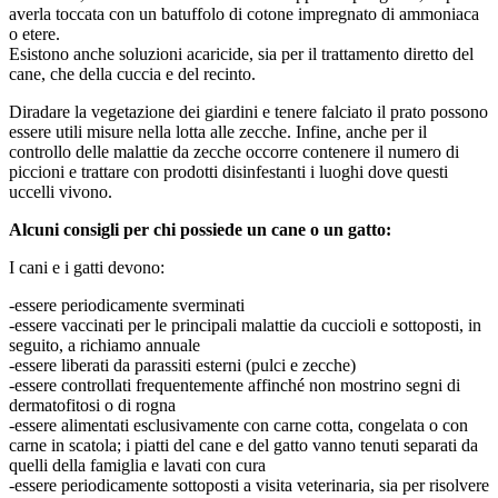
averla toccata con un batuffolo di cotone impregnato di ammoniaca
o etere.
Esistono anche soluzioni acaricide, sia per il trattamento diretto del
cane, che della cuccia e del recinto.
Diradare la vegetazione dei giardini e tenere falciato il prato possono
essere utili misure nella lotta alle zecche. Infine, anche per il
controllo delle malattie da zecche occorre contenere il numero di
piccioni e trattare con prodotti disinfestanti i luoghi dove questi
uccelli vivono.
Alcuni consigli per chi possiede un cane o un gatto:
I cani e i gatti devono:
-essere periodicamente sverminati
-essere vaccinati per le principali malattie da cuccioli e sottoposti, in
seguito, a richiamo annuale
-essere liberati da parassiti esterni (pulci e zecche)
-essere controllati frequentemente affinché non mostrino segni di
dermatofitosi o di rogna
-essere alimentati esclusivamente con carne cotta, congelata o con
carne in scatola; i piatti del cane e del gatto vanno tenuti separati da
quelli della famiglia e lavati con cura
-essere periodicamente sottoposti a visita veterinaria, sia per risolvere