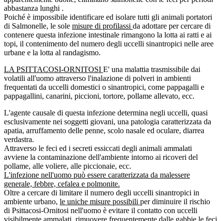
abbastanza lunghi .
Poiché è impossibile identificare ed isolare tutti gli animali portatori
di Salmonelle, le sole
misure di profilassi
da adottare per cercare di
contenere questa infezione intestinale rimangono la lotta ai ratti e ai
topi, il contenimento del numero degli uccelli sinantropici nelle aree
urbane e la lotta al randagismo.
LA PSITTACOSI-ORNITOSI
E' una malattia trasmissibile dai
volatili all'uomo attraverso l'inalazione di polveri in ambienti
frequentati da uccelli domestici o sinantropici, come pappagalli e
pappagallini, canarini, piccioni, tortore, pollame allevato, ecc.
L'agente causale di questa infezione determina negli uccelli, quasi
esclusivamente nei soggetti giovani, una patologia caratterizzata da
apatia, arruffamento delle penne, scolo nasale ed oculare, diarrea
verdastra.
Attraverso le feci ed i secreti essiccati degli animali ammalati
avviene la contaminazione dell'ambiente intorno ai ricoveri del
pollame, alle voliere, alle piccionaie, ecc.
L'infezione nell'uomo può essere caratterizzata da malessere
generale, febbre, cefalea e polmonite.
Oltre a cercare di limitare il numero degli uccelli sinantropici in
ambiente urbano,
le uniche misure possibili
per diminuire il rischio
di Psittacosi-Ornitosi nell'uomo è evitare il contatto con uccelli
visibilmente ammalati, rimuovere frequentemente dalle gabbie le feci