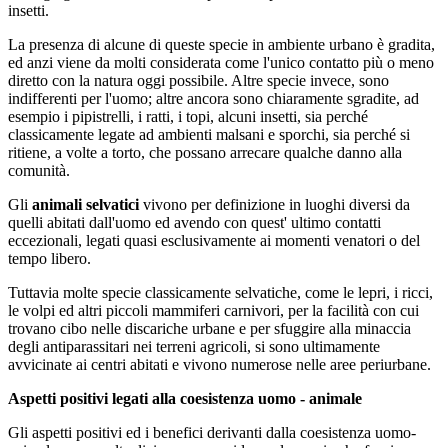
insetti.
La presenza di alcune di queste specie in ambiente urbano è gradita,
ed anzi viene da molti considerata come l'unico contatto più o meno
diretto con la natura oggi possibile. Altre specie invece, sono
indifferenti per l'uomo; altre ancora sono chiaramente sgradite, ad
esempio i pipistrelli, i ratti, i topi, alcuni insetti, sia perché
classicamente legate ad ambienti malsani e sporchi, sia perché si
ritiene, a volte a torto, che possano arrecare qualche danno alla
comunità.
Gli
animali selvatici
vivono per definizione in luoghi diversi da
quelli abitati dall'uomo ed avendo con quest' ultimo contatti
eccezionali, legati quasi esclusivamente ai momenti venatori o del
tempo libero.
Tuttavia molte specie classicamente selvatiche, come le lepri, i ricci,
le volpi ed altri piccoli mammiferi carnivori, per la facilità con cui
trovano cibo nelle discariche urbane e per sfuggire alla minaccia
degli antiparassitari nei terreni agricoli, si sono ultimamente
avvicinate ai centri abitati e vivono numerose nelle aree periurbane.
Aspetti positivi legati alla coesistenza uomo - animale
Gli aspetti positivi ed i benefici derivanti dalla coesistenza uomo-