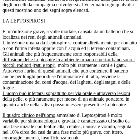
degli uccelli da compagnia e rivolgersi al Veterinario ogniqualvolta
questi mostrino uno dei segni sopra elencati.
LA LEPTOSPIROSI
E' un'infezione grave, a volte mortale, causata da un batterio che si
localizza nei reni degli animali ammalati.
L'infezione umana da Leptospire si contrae direttamente per contatto
o con l'urina infetta oppure con l' acqua ed il terreno contaminati.
Gli animali che più frequentemente sono responsabili della
diffusione delle Leptospire in ambiente urbano e peri-urbano sono i
piccoli roditori (ratti e topi),
molto più raramente i cani e i gatti.
Attraverso l'urina di questi animali, che può contenere il batterio
anche per lunghi periodi se l'eliminatore è il ratto, avviene la
contaminazione dei corsi d'acqua, dei laghetti, degli stagni e delle
fogne.
L'uomo può infettarsi soprattutto per via orale e attraverso lesioni
della pelle
, o più raramente per morso di un animale portatore, in
quanto anche nella saliva possono essere presenti le Leptospire.
Il quadro clinico nell'uomo
ammalato di Leptospirosi è molto
variabile per sintomatologia e gravità, è caratterizzato di solito da
una fase iniziale con febbre alta, cefalea, nausea e vomito, seguita
nel 10% circa dei casi da una fase molto più grave, con ittero,
emorragie, anemia, insufficienza renale.