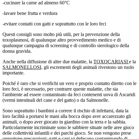
-cucinare la carne ad almeno 60°C
-lavare bene frutta e verdura
-evitare contatti con gatti e soprattutto con le loro feci
Questi consigli sono molto più utili, per la prevenzione della
toxoplasmosi, di qualunque altro provvedimento medico e di
qualunque campagna di screening e di controllo sierologico della
donna gravida.
Anche nella diffusione di altre due malattie, la
TOXOCARIASI
e la
SALMONELLOSI,
gli escrementi degli animali rivestono un ruolo
importante.
Poiché è raro che si verifichi un vero e proprio contatto diretto con le
loro feci, è necessario, per contrarre queste malattie, che sia
l'ambiente ad essere contaminato da feci contenenti uova di Ascaridi
(vermi intestinali del cane e del gatto) o da Salmonelle.
Sono soprattutto i bambini a correre il rischio di infettarsi, data la
loro facilità a portarsi le mani alla bocca dopo aver accarezzato gli
animali, o dopo aver giocato in giardino con la terra e la sabbia.
Particolarmente incriminate sono le sabbiere situate nelle aree gioco
delle collettività infantili e dei parchi gioco. Se non vengono prese
opportune precauzioni; gatti e cani vi defecano contaminando di