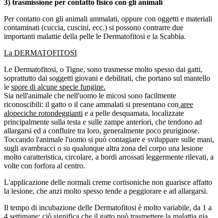
3) trasmissione per contatto fisico con gli animali
Per contatto con gli animali ammalati, oppure con oggetti e materiali
contaminati (cuccia, cuscini, ecc.) si possono contrarre due
importanti malattie della pelle le Dermatofitosi e la Scabbia.
La DERMATOFITOSI
Le Dermatofitosi, o Tigne, sono trasmesse molto spesso dai gatti,
soprattutto dai soggetti giovani e debilitati, che portano sul mantello
le
spore di alcune specie fungine.
Sia nell'animale che nell'uomo le micosi sono facilmente
riconoscibili: il gatto o il cane ammalati si presentano con
aree
alopeciche rotondeggianti
e a pelle desquamata, localizzate
principalmente sulla testa e sulle zampe anteriori, che tendono ad
allargarsi ed a confluire tra loro, generalmente poco pruriginose.
Toccando l'animale l'uomo si può contagiare e sviluppare sulle mani,
sugli avambracci o su qualunque altra zona del corpo una lesione
molto caratteristica, circolare, a bordi arrossati leggermente rilevati, a
volte con forfora al centro.
L'applicazione delle normali creme cortisoniche non guarisce affatto
la lesione, che anzi molto spesso tende a peggiorare e ad allargarsi.
Il tempo di incubazione delle Dermatofitosi è molto variabile, da 1 a
4 settimane; ciò significa che il gatto può trasmettere la malattia gia