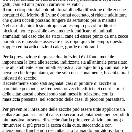
gatti, cani ed altri piccoli carnivori selvatici.
Il ruolo ricoperto dai colombi torraioli nella diffusione delle zecche
portatrici del Morbo di Lyme è ormai accertato, si ritiene addirittura
che questi uccelli possano fungere da serbatoio per la malattia.
Nel caso di animali sinantropici, ad esempio piccoli roditori e
piccioni, non è possibile ovviamente identificare gli animali
ammalati; nel caso che sia stato il cane ad essere punto da una zecca
portatrice, è possibile osservare che, dopo qualche tempo, questo
zoppica ed ha articolazioni calde, gonfie e doloranti.
Per la
prevenzione
di queste due infezioni è di fondamentale
importanza la lotta alle zecche, indirizzata sia all'animale parassitato
che all' ambiente: sono infatti esposti al contagio tutti gli animali e le
persone che frequentano, anche solo occasionalmente, boschi e prati
infestati da zecche.
Recentemente sono stati segnalati casi di punture di zecche in
bambini e persone che frequentano vecchi edifici nei centri storici
delle città; questi episodi sono stati messi in relazione con la
massiccia presenza, nel sottotetto delle case, di piccioni parassitati.
Per prevenire l'infezione delle zecche può essere utile applicare un
collare antiparassitario al cane, osservarlo attentamente nei periodi di
più massiva presenza di zecche (tarda primavera-inizio autunno) e
rimuovere al più presto la zecca dalla cute, staccandola con
attenzione, affinché non resti attaccato l'apparato pungitore, dopo