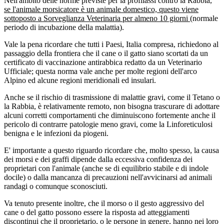
Nell'ambito delle norme previste per la profilassi contro la Rabbia,
se l'animale morsicatore è un animale domestico, questo viene
sottoposto a Sorveglianza Veterinaria per almeno 10 giorni
(normale
periodo di incubazione della malattia).
Vale la pena ricordare che tutti i Paesi, Italia compresa, richiedono al
passaggio della frontiera che il cane o il gatto siano scortati da un
certificato di vaccinazione antirabbica redatto da un Veterinario
Ufficiale; questa norma vale anche per molte regioni dell'arco
Alpino ed alcune regioni meridionali ed insulari.
Anche se il rischio di trasmissione di malattie gravi, come il Tetano o
la Rabbia, è relativamente remoto, non bisogna trascurare di adottare
alcuni corretti comportamenti che diminuiscono fortemente anche il
pericolo di contrarre patologie meno gravi, come la Linforeticulosi
benigna e le infezioni da piogeni.
E' importante a questo riguardo ricordare che, molto spesso, la causa
dei morsi e dei graffi dipende dalla eccessiva confidenza dei
proprietari con l'animale (anche se di equilibrio stabile e di indole
docile) o dalla mancanza di precauzioni nell'avvicinarsi ad animali
randagi o comunque sconosciuti.
Va tenuto presente inoltre, che il morso o il gesto aggressivo del
cane o del gatto possono essere la risposta ad atteggiamenti
discontinui che il proprietario, o le persone in genere, hanno nei loro