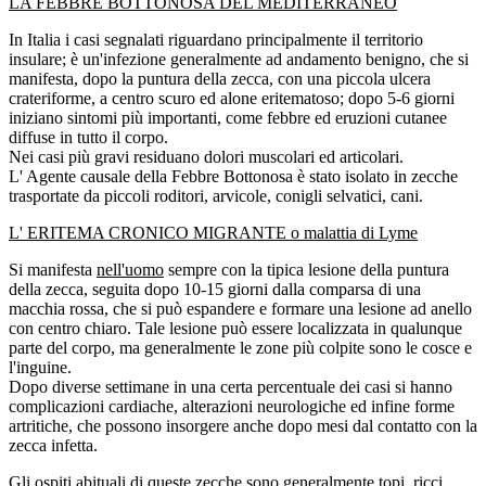
LA FEBBRE BOTTONOSA DEL MEDITERRANEO
In Italia i casi segnalati riguardano principalmente il territorio
insulare; è un'infezione generalmente ad andamento benigno, che si
manifesta, dopo la puntura della zecca, con una piccola ulcera
crateriforme, a centro scuro ed alone eritematoso; dopo 5-6 giorni
iniziano sintomi più importanti, come febbre ed eruzioni cutanee
diffuse in tutto il corpo.
Nei casi più gravi residuano dolori muscolari ed articolari.
L' Agente causale della Febbre Bottonosa è stato isolato in zecche
trasportate da piccoli roditori, arvicole, conigli selvatici, cani.
L' ERITEMA CRONICO MIGRANTE o malattia di Lyme
Si manifesta
nell'uomo
sempre con la tipica lesione della puntura
della zecca, seguita dopo 10-15 giorni dalla comparsa di una
macchia rossa, che si può espandere e formare una lesione ad anello
con centro chiaro. Tale lesione può essere localizzata in qualunque
parte del corpo, ma generalmente le zone più colpite sono le cosce e
l'inguine.
Dopo diverse settimane in una certa percentuale dei casi si hanno
complicazioni cardiache, alterazioni neurologiche ed infine forme
artritiche, che possono insorgere anche dopo mesi dal contatto con la
zecca infetta.
Gli ospiti abituali di queste zecche sono generalmente topi, ricci,