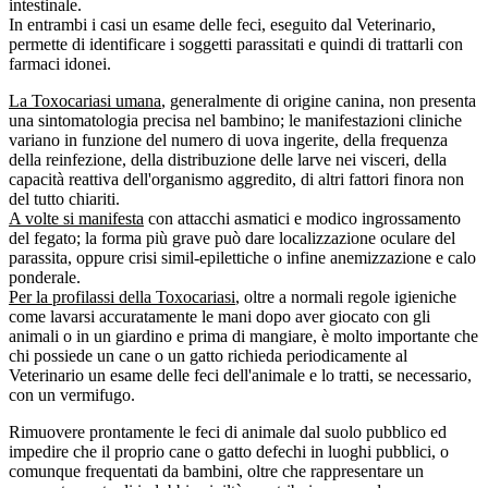
intestinale.
In entrambi i casi un esame delle feci, eseguito dal Veterinario,
permette di identificare i soggetti parassitati e quindi di trattarli con
farmaci idonei.
La Toxocariasi umana
, generalmente di origine canina, non presenta
una sintomatologia precisa nel bambino; le manifestazioni cliniche
variano in funzione del numero di uova ingerite, della frequenza
della reinfezione, della distribuzione delle larve nei visceri, della
capacità reattiva dell'organismo aggredito, di altri fattori finora non
del tutto chiariti.
A volte si manifesta
con attacchi asmatici e modico ingrossamento
del fegato; la forma più grave può dare localizzazione oculare del
parassita, oppure crisi simil-epilettiche o infine anemizzazione e calo
ponderale.
Per la profilassi della Toxocariasi
, oltre a normali regole igieniche
come lavarsi accuratamente le mani dopo aver giocato con gli
animali o in un giardino e prima di mangiare, è molto importante che
chi possiede un cane o un gatto richieda periodicamente al
Veterinario un esame delle feci dell'animale e lo tratti, se necessario,
con un vermifugo.
Rimuovere prontamente le feci di animale dal suolo pubblico ed
impedire che il proprio cane o gatto defechi in luoghi pubblici, o
comunque frequentati da bambini, oltre che rappresentare un