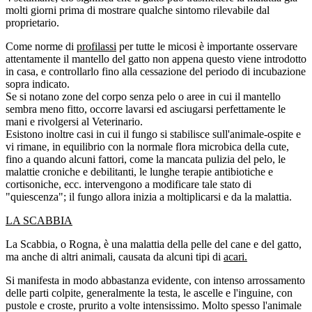
molti giorni prima di mostrare qualche sintomo rilevabile dal
proprietario.
Come norme di
profilassi
per tutte le micosi è importante osservare
attentamente il mantello del gatto non appena questo viene introdotto
in casa, e controllarlo fino alla cessazione del periodo di incubazione
sopra indicato.
Se si notano zone del corpo senza pelo o aree in cui il mantello
sembra meno fitto, occorre lavarsi ed asciugarsi perfettamente le
mani e rivolgersi al Veterinario.
Esistono inoltre casi in cui il fungo si stabilisce sull'animale-ospite e
vi rimane, in equilibrio con la normale flora microbica della cute,
fino a quando alcuni fattori, come la mancata pulizia del pelo, le
malattie croniche e debilitanti, le lunghe terapie antibiotiche e
cortisoniche, ecc. intervengono a modificare tale stato di
"quiescenza"; il fungo allora inizia a moltiplicarsi e da la malattia.
LA SCABBIA
La Scabbia, o Rogna, è una malattia della pelle del cane e del gatto,
ma anche di altri animali, causata da alcuni tipi di
acari.
Si manifesta in modo abbastanza evidente, con intenso arrossamento
delle parti colpite, generalmente la testa, le ascelle e l'inguine, con
pustole e croste, prurito a volte intensissimo. Molto spesso l'animale