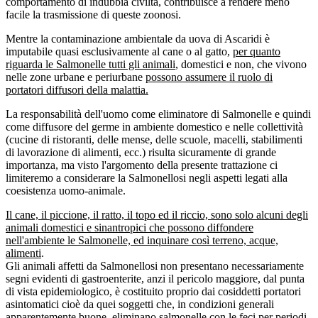
comportamento di indubbia civiltà, contribuisce a rendere meno
facile la trasmissione di queste zoonosi.
Mentre la contaminazione ambientale da uova di Ascaridi è
imputabile quasi esclusivamente al cane o al gatto,
per quanto
riguarda le Salmonelle tutti gli animali
, domestici e non, che vivono
nelle zone urbane e periurbane
possono assumere il ruolo di
portatori diffusori della malattia.
La responsabilità dell'uomo come eliminatore di Salmonelle e quindi
come diffusore del germe in ambiente domestico e nelle collettività
(cucine di ristoranti, delle mense, delle scuole, macelli, stabilimenti
di lavorazione di alimenti, ecc.) risulta sicuramente di grande
importanza, ma visto l'argomento della presente trattazione ci
limiteremo a considerare la Salmonellosi negli aspetti legati alla
coesistenza uomo-animale.
Il cane, il piccione, il ratto, il topo ed il riccio, sono solo alcuni degli
animali domestici e sinantropici che possono diffondere
nell'ambiente le Salmonelle, ed inquinare così terreno, acque,
alimenti
.
Gli animali affetti da Salmonellosi non presentano necessariamente
segni evidenti di gastroenterite, anzi il pericolo maggiore, dal punta
di vista epidemiologico, è costituito proprio dai cosiddetti portatori
asintomatici cioè da quei soggetti che, in condizioni generali
apparentemente buone, eliminano salmonelle con le feci per periodi