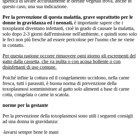
igienica di lavare accuratamente le derrate vegetali trova, anche in
questo caso, una sua indicazione.
Per la prevenzione di questa malattia, grave soprattutto per le
donne in gravidanza ed i neonati,
è importante sapere che i
toxoplasmi diventano infettanti, cioè in grado di causare la malattia,
solo dopo 2-3 giorni dall'emissione nell'ambiente, e quindi sono solo
le feci non più fresche ad essere pericolose per l'uomo che ne viene
in contatto.
Per questa ragione occorre rimuovere ogni giorno gli escrementi del
gatto dalla cassetta, che va pulita o con acqua bollente o con
disinfettanti di uso comune.
Poiché infine la cottura ed il congelamento uccidono, nella carne
fresca, tutti i parassiti, è buona norma di prevenzione della
toxoplasmosi somministrare al gatto solo alimenti a base di carne
cotta, congelata o carne in scatola.
norme per la gestante
Per la prevenzione della toxoplasmosi sono utili i seguenti consigli
ad una donna in gravidanza:
-lavarsi sempre bene le mani