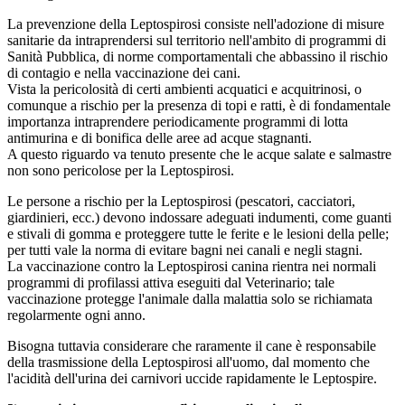
La prevenzione della Leptospirosi consiste nell'adozione di misure
sanitarie da intraprendersi sul territorio nell'ambito di programmi di
Sanità Pubblica, di norme comportamentali che abbassino il rischio
di contagio e nella vaccinazione dei cani.
Vista la pericolosità di certi ambienti acquatici e acquitrinosi, o
comunque a rischio per la presenza di topi e ratti, è di fondamentale
importanza intraprendere periodicamente programmi di lotta
antimurina e di bonifica delle aree ad acque stagnanti.
A questo riguardo va tenuto presente che le acque salate e salmastre
non sono pericolose per la Leptospirosi.
Le persone a rischio per la Leptospirosi (pescatori, cacciatori,
giardinieri, ecc.) devono indossare adeguati indumenti, come guanti
e stivali di gomma e proteggere tutte le ferite e le lesioni della pelle;
per tutti vale la norma di evitare bagni nei canali e negli stagni.
La vaccinazione contro la Leptospirosi canina rientra nei normali
programmi di profilassi attiva eseguiti dal Veterinario; tale
vaccinazione protegge l'animale dalla malattia solo se richiamata
regolarmente ogni anno.
Bisogna tuttavia considerare che raramente il cane è responsabile
della trasmissione della Leptospirosi all'uomo, dal momento che
l'acidità dell'urina dei carnivori uccide rapidamente le Leptospire.