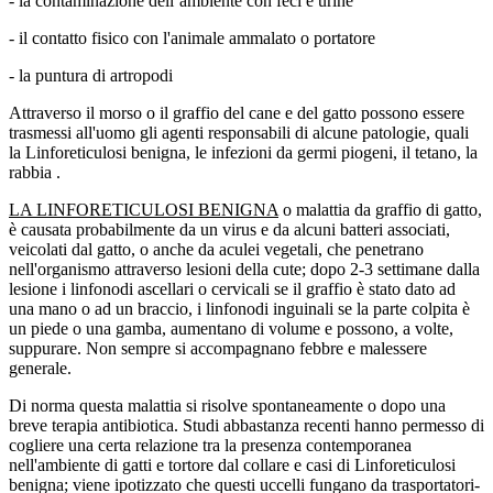
- la contaminazione dell’ambiente con feci e urine
- il contatto fisico con l'animale ammalato o portatore
- la puntura di artropodi
Attraverso il morso o il graffio del cane e del gatto possono essere
trasmessi all'uomo gli agenti responsabili di alcune patologie, quali
la Linforeticulosi benigna, le infezioni da germi piogeni, il tetano, la
rabbia .
LA LINFORETICULOSI BENIGNA
o malattia da graffio di gatto,
è causata probabilmente da un virus e da alcuni batteri associati,
veicolati dal gatto, o anche da aculei vegetali, che penetrano
nell'organismo attraverso lesioni della cute; dopo 2-3 settimane dalla
lesione i linfonodi ascellari o cervicali se il graffio è stato dato ad
una mano o ad un braccio, i linfonodi inguinali se la parte colpita è
un piede o una gamba, aumentano di volume e possono, a volte,
suppurare. Non sempre si accompagnano febbre e malessere
generale.
Di norma questa malattia si risolve spontaneamente o dopo una
breve terapia antibiotica. Studi abbastanza recenti hanno permesso di
cogliere una certa relazione tra la presenza contemporanea
nell'ambiente di gatti e tortore dal collare e casi di Linforeticulosi
benigna; viene ipotizzato che questi uccelli fungano da trasportatori-