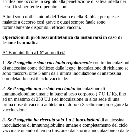
L'infezione occorre in seguito alla penetrazione di saliva infetta nei
tessuti lesi per ferite o per abrasioni.
A tutti sono noti i sintomi del Tetano e della Rabbia; per queste
malattie a decorso così grave e quasi sempre fatale sono
fortunatamente disponibili efficaci vaccini.
Operazioni di profilassi antitetanica da instaurarsi in caso di
lesione traumatica
A) Bambini fino a1 6° anno di età
1
- Se il soggetto è stato vaccinato regolarmente
con tre inoculazioni
di anatossina come richiesto dalla legge: inoculazione di richiamo se
sono trascorsi oltre 5 anni dall' ultima inoculazione di anatossina
completando così il ciclo vaccinale.
2- Se il soggetto non è stato vaccinato:
inoculazione di
immunoglobuline umane in base al peso corporeo ( 7 U.I./ Kg fino
ad un massimo di 250 U.I.) ed inoculazione in altra sede di una
prima dose di vaccino antitetanico; dopo 6-8 settimane proseguire la
vaccinazione.
3- Se il soggetto ha ricevuto solo 1 o 2 inoculazioni
di anatossina:
inoculazione di immunoglobuline umane e completamento del ciclo
vaccinale quando il tempo trascorso dalla prima inoculazione o dalle