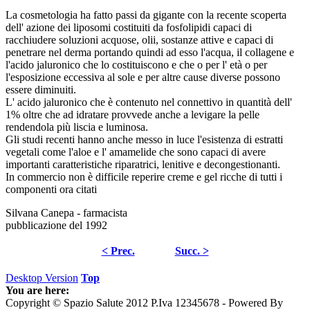
La cosmetologia ha fatto passi da gigante con la recente scoperta
dell' azione dei liposomi costituiti da fosfolipidi capaci di
racchiudere soluzioni acquose, olii, sostanze attive e capaci di
penetrare nel derma portando quindi ad esso l'acqua, il collagene e
l'acido jaluronico che lo costituiscono e che o per l' età o per
l'esposizione eccessiva al sole e per altre cause diverse possono
essere diminuiti.
L' acido jaluronico che è contenuto nel connettivo in quantità dell'
1% oltre che ad idratare provvede anche a levigare la pelle
rendendola più liscia e luminosa.
Gli studi recenti hanno anche messo in luce l'esistenza di estratti
vegetali come l'aloe e l' amamelide che sono capaci di avere
importanti caratteristiche riparatrici, lenitive e decongestionanti.
In commercio non è difficile reperire creme e gel ricche di tutti i
componenti ora citati
Silvana Canepa - farmacista
pubblicazione del 1992
< Prec.
Succ. >
Desktop Version
Top
You are here:
Copyright © Spazio Salute 2012 P.Iva 12345678 - Powered By