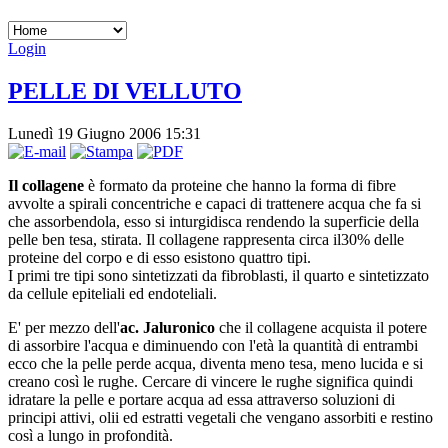
Login
PELLE DI VELLUTO
Lunedì 19 Giugno 2006 15:31
Il collagene
è formato da proteine che hanno la forma di fibre
avvolte a spirali concentriche e capaci di trattenere acqua che fa si
che assorbendola, esso si inturgidisca rendendo la superficie della
pelle ben tesa, stirata. Il collagene rappresenta circa il30% delle
proteine del corpo e di esso esistono quattro tipi.
I primi tre tipi sono sintetizzati da fibroblasti, il quarto e sintetizzato
da cellule epiteliali ed endoteliali.
E' per mezzo dell'
ac. Jaluronico
che il collagene acquista il potere
di assorbire l'acqua e diminuendo con l'età la quantità di entrambi
ecco che la pelle perde acqua, diventa meno tesa, meno lucida e si
creano così le rughe. Cercare di vincere le rughe significa quindi
idratare la pelle e portare acqua ad essa attraverso soluzioni di
principi attivi, olii ed estratti vegetali che vengano assorbiti e restino
così a lungo in profondità.