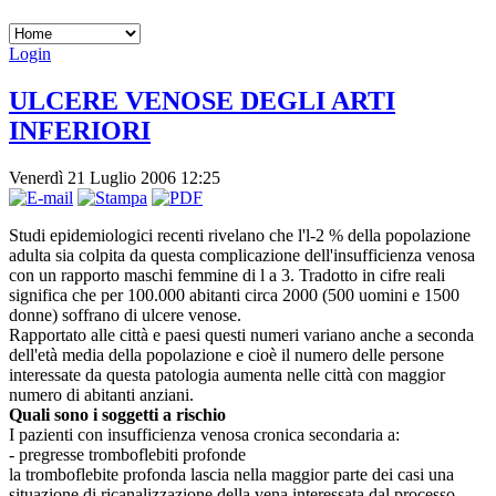
Login
ULCERE VENOSE DEGLI ARTI
INFERIORI
Venerdì 21 Luglio 2006 12:25
Studi epidemiologici recenti rivelano che l'l-2 % della popolazione
adulta sia colpita da questa complicazione dell'insufficienza venosa
con un rapporto maschi femmine di l a 3. Tradotto in cifre reali
significa che per 100.000 abitanti circa 2000 (500 uomini e 1500
donne) soffrano di ulcere venose.
Rapportato alle città e paesi questi numeri variano anche a seconda
dell'età media della popolazione e cioè il numero delle persone
interessate da questa patologia aumenta nelle città con maggior
numero di abitanti anziani.
Quali sono i soggetti a rischio
I pazienti con insufficienza venosa cronica secondaria a:
- pregresse tromboflebiti profonde
la tromboflebite profonda lascia nella maggior parte dei casi una
situazione di ricanalizzazione della vena interessata dal processo