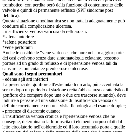
trombotico, con perdita però della funzione di contenimento delle
valvole e quindi di permanente reflusso (SPF sindrome post
flebitica).
Questa situazione emodinamica se non trattata adeguatamente può
condurre alla complicazione ulcerosa.
- insufficienza venosa varicosa da reflusso su:
*safena anteriore
*safena posteriore
*vene perforanti
Anche le cosiddette "vene varicose" che pure nella maggior parte
dei casi evolvono senza dare sintomatologia eclatante, possono
portare ad un grado di reflusso e di ipertensione venosa tali da
causare lesioni cutanee preulcerose e ulcerose.
Quali sono i segni premonitori
- edema agli arti inferiori
La presenza del gonfiore all'estremità di un arto, più accentuata la
sera o dopo un periodo di stazione eretta (abbastanza caratteristico il
gonfiore che compare dopo una o due ore trascorse stirando), deve
indurre a pensare ad una situazione di insufficienza venosa da
definire correttamente con una visita flebologica ed esame doppler;
- presenza di discromie cutanee
L'insufficienza venosa cronica e l'ipertensione venosa che ne
consegue, determinano la fuoriuscita di elementi corpuscolati dal
letto circolatorio nell'epidermide ed il loro accumulo porta a quelle