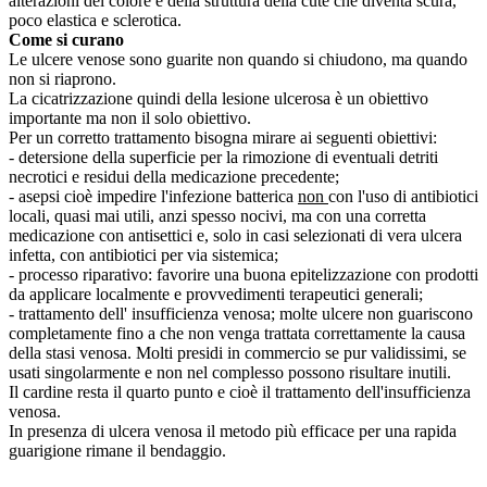
alterazioni del colore e della struttura della cute che diventa scura,
poco elastica e sclerotica.
Come si curano
Le ulcere venose sono guarite non quando si chiudono, ma quando
non si riaprono.
La cicatrizzazione quindi della lesione ulcerosa è un obiettivo
importante ma non il solo obiettivo.
Per un corretto trattamento bisogna mirare ai seguenti obiettivi:
- detersione della superficie per la rimozione di eventuali detriti
necrotici e residui della medicazione precedente;
- asepsi cioè impedire l'infezione batterica
non
con l'uso di antibiotici
locali, quasi mai utili, anzi spesso nocivi, ma con una corretta
medicazione con antisettici e, solo in casi selezionati di vera ulcera
infetta, con antibiotici per via sistemica;
- processo riparativo: favorire una buona epitelizzazione con prodotti
da applicare localmente e provvedimenti terapeutici generali;
- trattamento dell' insufficienza venosa; molte ulcere non guariscono
completamente fino a che non venga trattata correttamente la causa
della stasi venosa. Molti presidi in commercio se pur validissimi, se
usati singolarmente e non nel complesso possono risultare inutili.
Il cardine resta il quarto punto e cioè il trattamento dell'insufficienza
venosa.
In presenza di ulcera venosa il metodo più efficace per una rapida
guarigione rimane il bendaggio.