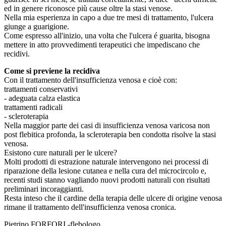
ed in genere riconosce più cause oltre la stasi venose.
Nella mia esperienza in capo a due tre mesi di trattamento, l'ulcera
giunge a guarigione.
Come espresso all'inizio, una volta che l'ulcera é guarita, bisogna
mettere in atto provvedimenti terapeutici che impediscano che
recidivi.
Come si previene la recidiva
Con il trattamento dell'insufficienza venosa e cioè con:
trattamenti conservativi
- adeguata calza elastica
trattamenti radicali
- scleroterapia
Nella maggior parte dei casi di insufficienza venosa varicosa non
post flebitica profonda, la scleroterapia ben condotta risolve la stasi
venosa.
Esistono cure naturali per le ulcere?
Molti prodotti di estrazione naturale intervengono nei processi di
riparazione della lesione cutanea e nella cura del microcircolo e,
recenti studi stanno vagliando nuovi prodotti naturali con risultati
preliminari incoraggianti.
Resta inteso che il cardine della terapia delle ulcere di origine venosa
rimane il trattamento dell'insufficienza venosa cronica.
Pietrino FORFORI -flebologo