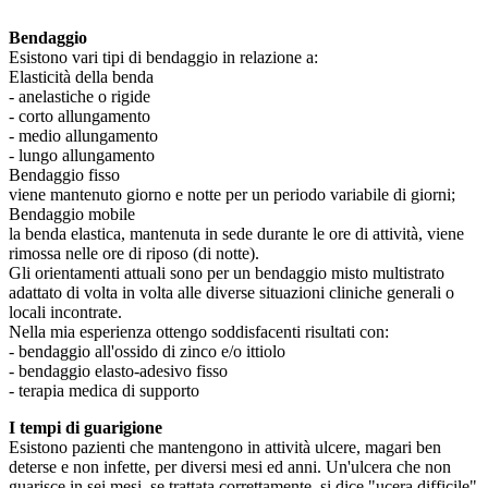
Bendaggio
Esistono vari tipi di bendaggio in relazione a:
Elasticità della benda
- anelastiche o rigide
- corto allungamento
- medio allungamento
- lungo allungamento
Bendaggio fisso
viene mantenuto giorno e notte per un periodo variabile di giorni;
Bendaggio mobile
la benda elastica, mantenuta in sede durante le ore di attività, viene
rimossa nelle ore di riposo (di notte).
Gli orientamenti attuali sono per un bendaggio misto multistrato
adattato di volta in volta alle diverse situazioni cliniche generali o
locali incontrate.
Nella mia esperienza ottengo soddisfacenti risultati con:
- bendaggio all'ossido di zinco e/o ittiolo
- bendaggio elasto-adesivo fisso
- terapia medica di supporto
I tempi di guarigione
Esistono pazienti che mantengono in attività ulcere, magari ben
deterse e non infette, per diversi mesi ed anni. Un'ulcera che non
guarisce in sei mesi, se trattata correttamente, si dice "ucera difficile"