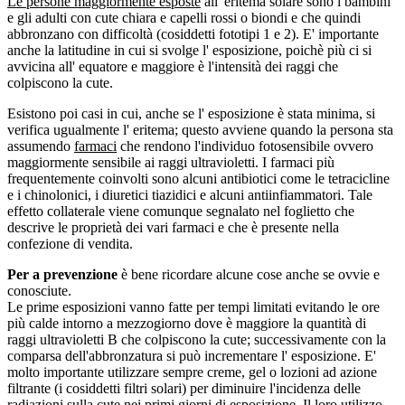
Le persone maggiormente esposte
all' eritema solare sono i bambini
e gli adulti con cute chiara e capelli rossi o biondi e che quindi
abbronzano con difficoltà (cosiddetti fototipi 1 e 2). E' importante
anche la latitudine in cui si svolge l' esposizione, poichè più ci si
avvicina all' equatore e maggiore è l'intensità dei raggi che
colpiscono la cute.
Esistono poi casi in cui, anche se l' esposizione è stata minima, si
verifica ugualmente l' eritema; questo avviene quando la persona sta
assumendo
farmaci
che rendono l'individuo fotosensibile ovvero
maggiormente sensibile ai raggi ultravioletti. I farmaci più
frequentemente coinvolti sono alcuni antibiotici come le tetracicline
e i chinolonici, i diuretici tiazidici e alcuni antiinfiammatori. Tale
effetto collaterale viene comunque segnalato nel foglietto che
descrive le proprietà dei vari farmaci e che è presente nella
confezione di vendita.
Per a prevenzione
è bene ricordare alcune cose anche se ovvie e
conosciute.
Le prime esposizioni vanno fatte per tempi limitati evitando le ore
più calde intorno a mezzogiorno dove è maggiore la quantità di
raggi ultravioletti B che colpiscono la cute; successivamente con la
comparsa dell'abbronzatura si può incrementare l' esposizione. E'
molto importante utilizzare sempre creme, gel o lozioni ad azione
filtrante (i cosiddetti filtri solari) per diminuire l'incidenza delle
radiazioni sulla cute nei primi giorni di esposizione. Il loro utilizzo