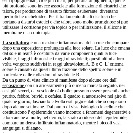
esiti ipopigmentati, cioè più chiari, per perdita di pigmento; quelle
più profonde sono invece associate alla formazione di cicatrici che
talora, per produzione di tessuto fibroso esuberante, diventano
ipertrofiche o cheloidee. Per il trattamento di tali cicatrici che
portano a disturbi estetici e che talora sono molto pruriginose si può
utilizzare il cortisone per via topica o per infiltrazione, il silicone in
membrane e la crioterapia.
La scottatura
è una reazione infiammatoria della cute che compare
dopo una esposizione prolungata alla luce solare. La luce che emana
dal sole in realtà è costituita da varie componenti quali la luce
visibile, i raggi infrarossi e i raggi ultravioletti; questi ultimi a loro
volta vengono suddivisi in raggi ultravioletti A. B e C. L' eritema
solare è causato da quest'ultima frazione dello spettro solare e in
particolare dalle radiazioni ultraviolette B.
Da un punto di vista clinico
si manifesta dopo alcune ore dall'
esposizione
con un arrossamento più o meno marcato seguito, nei
casi più severi, da vescicole e/o bolle; possono essere presenti anche
prurito, febbre, brividi e cefalea. Il quadro si autorisolve nel giro di
qualche giorno, lasciando talvolta esiti pigmentati che scompaiono
dopo alcune settimane. Dal punto di vista istologico le cellule che
costituiscono l' epidermide vanno incontro a fenomeni degenerativi e
talora anche a morte; nel derma, la strato a ridosso dell' epidermide,
compare un denso infiltrato infiammatorio, mentre i piccoli vasi
sanguigni si dilatano.