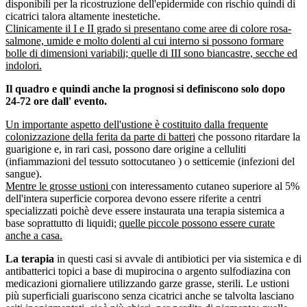
disponibili per la ricostruzione dell'epidermide con rischio quindi di
cicatrici talora altamente inestetiche.
Clinicamente il I e II grado si presentano come aree di colore rosa-
salmone, umide e molto dolenti al cui interno si possono formare
bolle di dimensioni variabili; quelle di III sono biancastre, secche ed
indolori.
Il quadro e quindi anche la prognosi si definiscono solo dopo
24-72 ore dall' evento.
Un importante aspetto dell'ustione è costituito dalla frequente
colonizzazione della ferita da parte di batteri
che possono ritardare la
guarigione e, in rari casi, possono dare origine a celluliti
(infiammazioni del tessuto sottocutaneo ) o setticemie (infezioni del
sangue).
Mentre le grosse ustioni
con interessamento cutaneo superiore al 5%
dell'intera superficie corporea devono essere riferite a centri
specializzati poichè deve essere instaurata una terapia sistemica a
base soprattutto di liquidi;
quelle piccole possono essere curate
anche a casa.
La terapia
in questi casi si avvale di antibiotici per via sistemica e di
antibatterici topici a base di mupirocina o argento sulfodiazina con
medicazioni giornaliere utilizzando garze grasse, sterili. Le ustioni
più superficiali guariscono senza cicatrici anche se talvolta lasciano