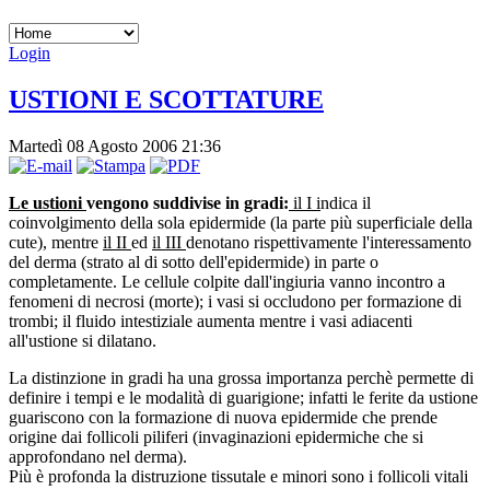
Login
USTIONI E SCOTTATURE
Martedì 08 Agosto 2006 21:36
Le ustioni
vengono suddivise in gradi:
il I i
ndica il
coinvolgimento della sola epidermide (la parte più superficiale della
cute), mentre
il II
ed
il III
denotano rispettivamente l'interessamento
del derma (strato al di sotto dell'epidermide) in parte o
completamente. Le cellule colpite dall'ingiuria vanno incontro a
fenomeni di necrosi (morte); i vasi si occludono per formazione di
trombi; il fluido intestiziale aumenta mentre i vasi adiacenti
all'ustione si dilatano.
La distinzione in gradi ha una grossa importanza perchè permette di
definire i tempi e le modalità di guarigione; infatti le ferite da ustione
guariscono con la formazione di nuova epidermide che prende
origine dai follicoli piliferi (invaginazioni epidermiche che si
approfondano nel derma).
Più è profonda la distruzione tissutale e minori sono i follicoli vitali