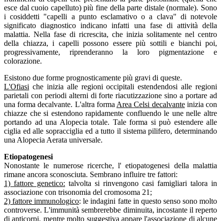
esce dal cuoio capelluto) più fine della parte distale (normale). Sono
i cosiddetti "capelli a punto esclamativo o a clava" di notevole
significato diagnostico indicano infatti una fase di attività della
malattia. Nella fase di ricrescita, che inizia solitamente nel centro
della chiazza, i capelli possono essere più sottili e bianchi poi,
progressivamente, riprenderanno la loro pigmentazione e
colorazione.
Esistono due forme prognosticamente più gravi di queste.
L'Ofiasi
che inizia alle regioni occipitali estendendosi alle regioni
parietali con periodi alterni di forte riacutizzazione sino a portare ad
una forma decalvante. L'altra forma
Area Celsi decalvante
inizia con
chiazze che si estendono rapidamente confluendo le une nelle altre
portando ad una Alopecia totale. Tale forma si può estendere alle
ciglia ed alle sopracciglia ed a tutto il sistema pilifero, determinando
una Alopecia Aerata universale.
Etiopatogenesi
Nonostante le numerose ricerche, l' etiopatogenesi della malattia
rimane ancora sconosciuta. Sembrano influire tre fattori:
1) fattore genetico:
talvolta si rinvengono casi famigliari talora in
associazione con trisonomia del cromosoma 21;
2) fattore immunologico
: le indagini fatte in questo senso sono molto
controverse. L'immunità sembrerebbe diminuita, incostante il reperto
di anticorpi, mentre molto suggestiva appare l'associazione di alcune