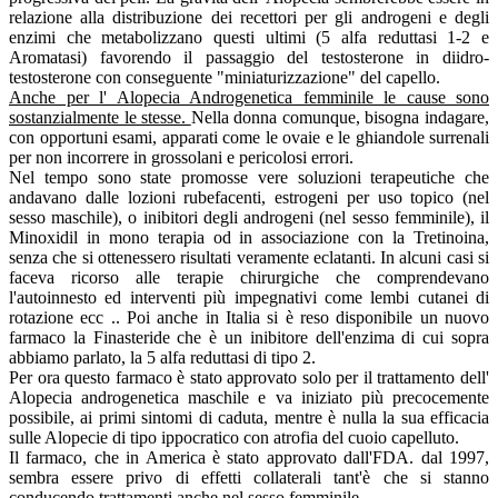
relazione alla distribuzione dei recettori per gli androgeni e degli
enzimi che metabolizzano questi ultimi (5 alfa reduttasi 1-2 e
Aromatasi) favorendo il passaggio del testosterone in diidro-
testosterone con conseguente "miniaturizzazione" del capello.
Anche per l' Alopecia Androgenetica femminile le cause sono
sostanzialmente le stesse.
Nella donna comunque, bisogna indagare,
con opportuni esami, apparati come le ovaie e le ghiandole surrenali
per non incorrere in grossolani e pericolosi errori.
Nel tempo sono state promosse vere soluzioni terapeutiche che
andavano dalle lozioni rubefacenti, estrogeni per uso topico (nel
sesso maschile), o inibitori degli androgeni (nel sesso femminile), il
Minoxidil in mono terapia od in associazione con la Tretinoina,
senza che si ottenessero risultati veramente eclatanti. In alcuni casi si
faceva ricorso alle terapie chirurgiche che comprendevano
l'autoinnesto ed interventi più impegnativi come lembi cutanei di
rotazione ecc .. Poi anche in Italia si è reso disponibile un nuovo
farmaco la Finasteride che è un inibitore dell'enzima di cui sopra
abbiamo parlato, la 5 alfa reduttasi di tipo 2.
Per ora questo farmaco è stato approvato solo per il trattamento dell'
Alopecia androgenetica maschile e va iniziato più precocemente
possibile, ai primi sintomi di caduta, mentre è nulla la sua efficacia
sulle Alopecie di tipo ippocratico con atrofia del cuoio capelluto.
Il farmaco, che in America è stato approvato dall'FDA. dal 1997,
sembra essere privo di effetti collaterali tant'è che si stanno
conducendo trattamenti anche nel sesso femminile.