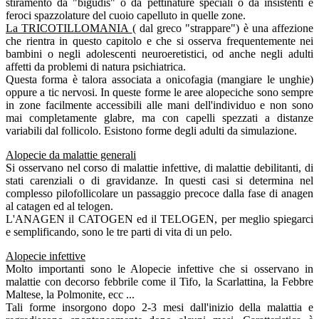
stiramento da "bigudis" o da pettinature speciali o da insistenti e
feroci spazzolature del cuoio capelluto in quelle zone.
La TRICOTILLOMANIA
( dal greco "strappare") è una affezione
che rientra in questo capitolo e che si osserva frequentemente nei
bambini o negli adolescenti neuroeretistici, od anche negli adulti
affetti da problemi di natura psichiatrica.
Questa forma è talora associata a onicofagia (mangiare le unghie)
oppure a tic nervosi. In queste forme le aree alopeciche sono sempre
in zone facilmente accessibili alle mani dell'individuo e non sono
mai completamente glabre, ma con capelli spezzati a distanze
variabili dal follicolo. Esistono forme degli adulti da simulazione.
Alopecie da malattie generali
Si osservano nel corso di malattie infettive, di malattie debilitanti, di
stati carenziali o di gravidanze. In questi casi si determina nel
complesso pilofollicolare un passaggio precoce dalla fase di anagen
al catagen ed al telogen.
L'ANAGEN il CATOGEN ed il TELOGEN, per meglio spiegarci
e semplificando, sono le tre parti di vita di un pelo.
Alopecie infettive
Molto importanti sono le Alopecie infettive che si osservano in
malattie con decorso febbrile come il Tifo, la Scarlattina, la Febbre
Maltese, la Polmonite, ecc ...
Tali forme insorgono dopo 2-3 mesi dall'inizio della malattia e