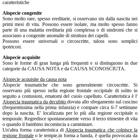
caratteristiche
Alopecie congenite
Sono molto rare, spesso ereditarie, si osservano sin dalla nascita nei
primi mesi di vita. Possono essere isolate, ma molto spesso fanno
parte di una malattia ereditaria più complessa o di sindromi che si
associano a congenite anomalie di struttura dei capelli.
Possono essere universali o circoscritte, talora sono semplici
ipotricosi.
Alopecie acquisite
Sono le forme di gran lunga più frequenti e si distinguono in due
categorie da CAUSA NOTA e da CAUSA SCONOSCIUTA.
Alopecie acquisite da causa nota
Alopecie traumatiche che sono generalmente circoscritte. Si
osservano più spesso nella regione frontale occipitale di solito in
seguito a contusioni, ematomi del cuoio capelluto. Caratteristica è l'
Alopecia traumatica da decubito
dovuta allo sfregamento sul cuscino
(frequentissima nella prima infanzia) e compare circa 6-7 settimane
dopo la nascita. E' localizzata per lo più alla regione occipitale o
temporale. Regredisce spontaneamente verso il terzo trimestre di vita
o quando il bambino incomincia a camminare.
Un'altra forma caratteristica di
Alopecia traumatica che colpisce la
regione frontale
o le tempie,in forma a banda, è quella provocata da