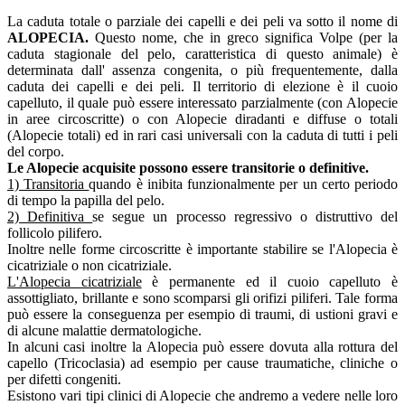
La caduta totale o parziale dei capelli e dei peli va sotto il nome di
ALOPECIA.
Questo nome, che in greco significa Volpe (per la
caduta stagionale del pelo, caratteristica di questo animale) è
determinata dall' assenza congenita, o più frequentemente, dalla
caduta dei capelli e dei peli. Il territorio di elezione è il cuoio
capelluto, il quale può essere interessato parzialmente (con Alopecie
in aree circoscritte) o con Alopecie diradanti e diffuse o totali
(Alopecie totali) ed in rari casi universali con la caduta di tutti i peli
del corpo.
Le Alopecie acquisite possono essere transitorie o definitive.
1) Transitoria
quando è inibita funzionalmente per un certo periodo
di tempo la papilla del pelo.
2) Definitiva
se segue un processo regressivo o distruttivo del
follicolo pilifero.
Inoltre nelle forme circoscritte è importante stabilire se l'Alopecia è
cicatriziale o non cicatriziale.
L'Alopecia cicatriziale
è permanente ed il cuoio capelluto è
assottigliato, brillante e sono scomparsi gli orifizi piliferi. Tale forma
può essere la conseguenza per esempio di traumi, di ustioni gravi e
di alcune malattie dermatologiche.
In alcuni casi inoltre la Alopecia può essere dovuta alla rottura del
capello (Tricoclasia) ad esempio per cause traumatiche, cliniche o
per difetti congeniti.
Esistono vari tipi clinici di Alopecie che andremo a vedere nelle loro