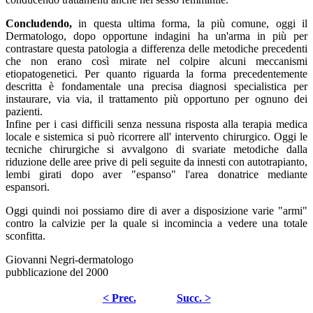
Concludendo,
in questa ultima forma, la più comune, oggi il
Dermatologo, dopo opportune indagini ha un'arma in più per
contrastare questa patologia a differenza delle metodiche precedenti
che non erano così mirate nel colpire alcuni meccanismi
etiopatogenetici. Per quanto riguarda la forma precedentemente
descritta è fondamentale una precisa diagnosi specialistica per
instaurare, via via, il trattamento più opportuno per ognuno dei
pazienti.
Infine per i casi difficili senza nessuna risposta alla terapia medica
locale e sistemica si può ricorrere all' intervento chirurgico. Oggi le
tecniche chirurgiche si avvalgono di svariate metodiche dalla
riduzione delle aree prive di peli seguite da innesti con autotrapianto,
lembi girati dopo aver "espanso" l'area donatrice mediante
espansori.
Oggi quindi noi possiamo dire di aver a disposizione varie "armi"
contro la calvizie per la quale si incomincia a vedere una totale
sconfitta.
Giovanni Negri-dermatologo
pubblicazione del 2000
< Prec.
Succ. >