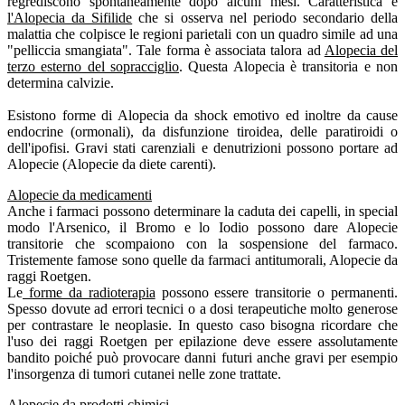
regrediscono spontaneamente dopo alcuni mesi. Caratteristica è
l'Alopecia da Sifilide
che si osserva nel periodo secondario della
malattia che colpisce le regioni parietali con un quadro simile ad una
"pelliccia smangiata". Tale forma è associata talora ad
Alopecia del
terzo esterno del sopracciglio
. Questa Alopecia è transitoria e non
determina calvizie.
Esistono forme di Alopecia da shock emotivo ed inoltre da cause
endocrine (ormonali), da disfunzione tiroidea, delle paratiroidi o
dell'ipofisi. Gravi stati carenziali e denutrizioni possono portare ad
Alopecie (Alopecie da diete carenti).
Alopecie da medicamenti
Anche i farmaci possono determinare la caduta dei capelli, in special
modo l'Arsenico, il Bromo e lo Iodio possono dare Alopecie
transitorie che scompaiono con la sospensione del farmaco.
Tristemente famose sono quelle da farmaci antitumorali, Alopecie da
raggi Roetgen.
Le
forme da radioterapia
possono essere transitorie o permanenti.
Spesso dovute ad errori tecnici o a dosi terapeutiche molto generose
per contrastare le neoplasie. In questo caso bisogna ricordare che
l'uso dei raggi Roetgen per epilazione deve essere assolutamente
bandito poiché può provocare danni futuri anche gravi per esempio
l'insorgenza di tumori cutanei nelle zone trattate.
Alopecie da prodotti chimici