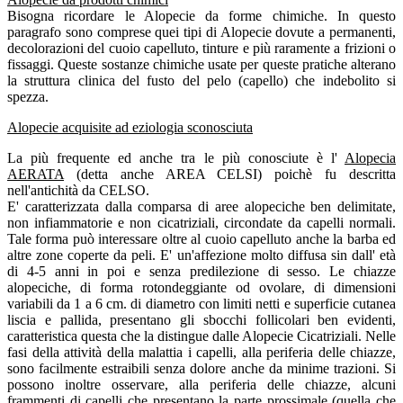
Bisogna ricordare le Alopecie da forme chimiche. In questo
paragrafo sono comprese quei tipi di Alopecie dovute a permanenti,
decolorazioni del cuoio capelluto, tinture e più raramente a frizioni o
fissaggi. Queste sostanze chimiche usate per queste pratiche alterano
la struttura clinica del fusto del pelo (capello) che indebolito si
spezza.
Alopecie acquisite ad eziologia sconosciuta
La più frequente ed anche tra le più conosciute è l'
Alopecia
AERATA
(detta anche AREA CELSI) poichè fu descritta
nell'antichità da CELSO.
E' caratterizzata dalla comparsa di aree alopeciche ben delimitate,
non infiammatorie e non cicatriziali, circondate da capelli normali.
Tale forma può interessare oltre al cuoio capelluto anche la barba ed
altre zone coperte da peli. E' un'affezione molto diffusa sin dall' età
di 4-5 anni in poi e senza predilezione di sesso. Le chiazze
alopeciche, di forma rotondeggiante od ovolare, di dimensioni
variabili da 1 a 6 cm. di diametro con limiti netti e superficie cutanea
liscia e pallida, presentano gli sbocchi follicolari ben evidenti,
caratteristica questa che la distingue dalle Alopecie Cicatriziali. Nelle
fasi della attività della malattia i capelli, alla periferia delle chiazze,
sono facilmente estraibili senza dolore anche da minime trazioni. Si
possono inoltre osservare, alla periferia delle chiazze, alcuni
frammenti di capelli che presentano la parte prossimale (quella che