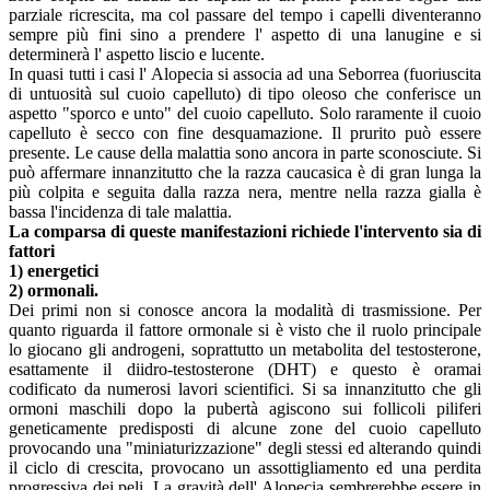
parziale ricrescita, ma col passare del tempo i capelli diventeranno
sempre più fini sino a prendere l' aspetto di una lanugine e si
determinerà l' aspetto liscio e lucente.
In quasi tutti i casi l' Alopecia si associa ad una Seborrea (fuoriuscita
di untuosità sul cuoio capelluto) di tipo oleoso che conferisce un
aspetto "sporco e unto" del cuoio capelluto. Solo raramente il cuoio
capelluto è secco con fine desquamazione. Il prurito può essere
presente. Le cause della malattia sono ancora in parte sconosciute. Si
può affermare innanzitutto che la razza caucasica è di gran lunga la
più colpita e seguita dalla razza nera, mentre nella razza gialla è
bassa l'incidenza di tale malattia.
La comparsa di queste manifestazioni richiede l'intervento sia di
fattori
1) energetici
2) ormonali.
Dei primi non si conosce ancora la modalità di trasmissione. Per
quanto riguarda il fattore ormonale si è visto che il ruolo principale
lo giocano gli androgeni, soprattutto un metabolita del testosterone,
esattamente il diidro-testosterone (DHT) e questo è oramai
codificato da numerosi lavori scientifici. Si sa innanzitutto che gli
ormoni maschili dopo la pubertà agiscono sui follicoli piliferi
geneticamente predisposti di alcune zone del cuoio capelluto
provocando una "miniaturizzazione" degli stessi ed alterando quindi
il ciclo di crescita, provocano un assottigliamento ed una perdita
progressiva dei peli. La gravità dell' Alopecia sembrerebbe essere in