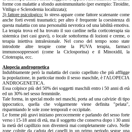
forme con malattie a sfondo autoimmunitario (per esempio: Tiroidite,
Vitiligo e Sclerodemia localizzata);
3) fattore psicologico:
lo stress appare come fattore scatenante come
anche forti eventi traumatici; per altro è frequente la coesistenza di
questa malattia con una personalità nevrotica od una labilità emotiva.
La terapia trova ed ha trovato il suo cardine nella corticoterapia sia
sistemica (nei casi gravi), o locale sottoforma di lozioni e creme, o
terapia iniettiva intralesionale. Nel corso del tempo sono state
introdotte altre terapie come la PUVA terapia, farmaci
immunosoppressori (come la Ciclosporina) e il Minoxidil, la
Crioterapia, ecc.
Alopecia androgenetica
Indubbiamente però la malattia del cuoio capelluto che più affligge
la popolazione, in particolar modo il sesso maschile, è l'ALOPECIA
ANDROGENETlCA.
Essa colpisce più del 50% dei soggetti maschili entro i 50 anni di età
ed un 30% nel sesso femminile.
Tale forma, in special modo nei maschi, porta ad una calvizie di tipo
ippocratico, quella che volgarmente viene definita "pelata",
risparmiando le sole zone temporali e occipitale.
Le forme più gravi iniziano precocemente e parlando del sesso forte
verso i 15-18 anni di età, ma il soggetto che conserva dopo i 30 anni
la metà del capillizio non diventerà mai completamente calvo. Nelle
zone colpite da caduta dei capelli in un primo periodo segue una