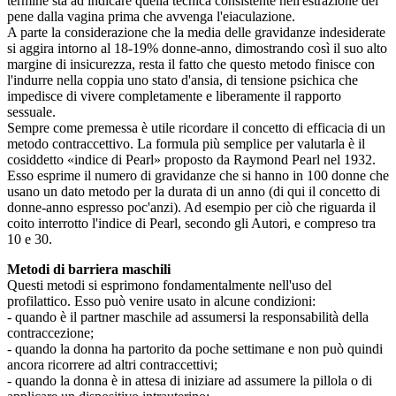
termine sta ad indicare quella tecnica consistente nell'estrazione del
pene dalla vagina prima che avvenga l'eiaculazione.
A parte la considerazione che la media delle gravidanze indesiderate
si aggira intorno al 18-19% donne-anno, dimostrando così il suo alto
margine di insicurezza, resta il fatto che questo metodo finisce con
l'indurre nella coppia uno stato d'ansia, di tensione psichica che
impedisce di vivere completamente e liberamente il rapporto
sessuale.
Sempre come premessa è utile ricordare il concetto di efficacia di un
metodo contraccettivo. La formula più semplice per valutarla è il
cosiddetto «indice di Pearl» proposto da Raymond Pearl nel 1932.
Esso esprime il numero di gravidanze che si hanno in 100 donne che
usano un dato metodo per la durata di un anno (di qui il concetto di
donne-anno espresso poc'anzi). Ad esempio per ciò che riguarda il
coito interrotto l'indice di Pearl, secondo gli Autori, e compreso tra
10 e 30.
Metodi di barriera maschili
Questi metodi si esprimono fondamentalmente nell'uso del
profilattico. Esso può venire usato in alcune condizioni:
- quando è il partner maschile ad assumersi la responsabilità della
contraccezione;
- quando la donna ha partorito da poche settimane e non può quindi
ancora ricorrere ad altri contraccettivi;
- quando la donna è in attesa di iniziare ad assumere la pillola o di