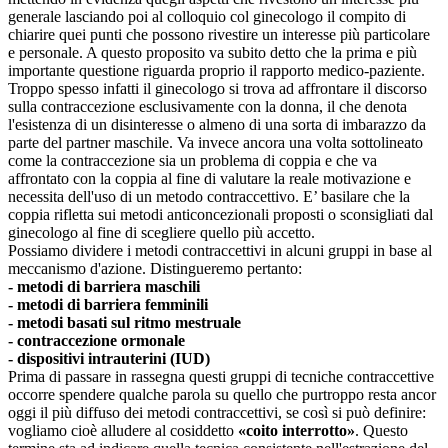
generale lasciando poi al colloquio col ginecologo il compito di
chiarire quei punti che possono rivestire un interesse più particolare
e personale. A questo proposito va subito detto che la prima e più
importante questione riguarda proprio il rapporto medico-paziente.
Troppo spesso infatti il ginecologo si trova ad affrontare il discorso
sulla contraccezione esclusivamente con la donna, il che denota
l'esistenza di un disinteresse o almeno di una sorta di imbarazzo da
parte del partner maschile. Va invece ancora una volta sottolineato
come la contraccezione sia un problema di coppia e che va
affrontato con la coppia al fine di valutare la reale motivazione e
necessita dell'uso di un metodo contraccettivo. E’ basilare che la
coppia rifletta sui metodi anticoncezionali proposti o sconsigliati dal
ginecologo al fine di scegliere quello più accetto.
Possiamo dividere i metodi contraccettivi in alcuni gruppi in base al
meccanismo d'azione. Distingueremo pertanto:
- metodi di barriera maschili
- metodi di barriera femminili
- metodi basati sul ritmo mestruale
- contraccezione ormonale
- dispositivi intrauterini (IUD)
Prima di passare in rassegna questi gruppi di tecniche contraccettive
occorre spendere qualche parola su quello che purtroppo resta ancor
oggi il più diffuso dei metodi contraccettivi, se così si può definire:
vogliamo cioè alludere al cosiddetto
«coito interrotto»
. Questo