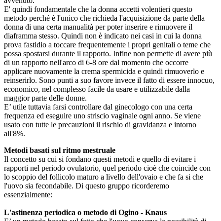
avvenuto.
E' quindi fondamentale che la donna accetti volentieri questo
metodo perché è l'unico che richieda l'acquisizione da parte della
donna di una certa manualità per poter inserire e rimuovere il
diaframma stesso. Quindi non è indicato nei casi in cui la donna
prova fastidio a toccare frequentemente i propri genitali o teme che
possa spostarsi durante il rapporto. Infine non permette di avere più
di un rapporto nell'arco di 6-8 ore dal momento che occorre
applicare nuovamente la crema spermicida e quindi rimuoverlo e
reinserirlo. Sono punti a suo favore invece il fatto di essere innocuo,
economico, nel complesso facile da usare e utilizzabile dalla
maggior parte delle donne.
E’ utile tuttavia farsi controllare dal ginecologo con una certa
frequenza ed eseguire uno striscio vaginale ogni anno. Se viene
usato con tutte le precauzioni il rischio di gravidanza e intorno
all'8%.
Metodi basati sul ritmo mestruale
Il concetto su cui si fondano questi metodi e quello di evitare i
rapporti nel periodo ovulatorio, quel periodo cioè che coincide con
lo scoppio del follicolo maturo a livello dell'ovaio e che fa si che
l'uovo sia fecondabile. Di questo gruppo ricorderemo
essenzialmente:
L'astinenza periodica o metodo di Ogino - Knaus