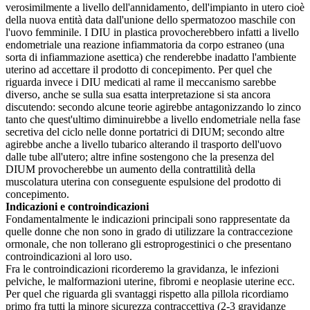
verosimilmente a livello dell'annidamento, dell'impianto in utero cioè
della nuova entità data dall'unione dello spermatozoo maschile con
l'uovo femminile. I DIU in plastica provocherebbero infatti a livello
endometriale una reazione infiammatoria da corpo estraneo (una
sorta di infiammazione asettica) che renderebbe inadatto l'ambiente
uterino ad accettare il prodotto di concepimento. Per quel che
riguarda invece i DIU medicati al rame il meccanismo sarebbe
diverso, anche se sulla sua esatta interpretazione si sta ancora
discutendo: secondo alcune teorie agirebbe antagonizzando lo zinco
tanto che quest'ultimo diminuirebbe a livello endometriale nella fase
secretiva del ciclo nelle donne portatrici di DIUM; secondo altre
agirebbe anche a livello tubarico alterando il trasporto dell'uovo
dalle tube all'utero; altre infine sostengono che la presenza del
DIUM provocherebbe un aumento della contrattilità della
muscolatura uterina con conseguente espulsione del prodotto di
concepimento.
Indicazioni e controindicazioni
Fondamentalmente le indicazioni principali sono rappresentate da
quelle donne che non sono in grado di utilizzare la contraccezione
ormonale, che non tollerano gli estroprogestinici o che presentano
controindicazioni al loro uso.
Fra le controindicazioni ricorderemo la gravidanza, le infezioni
pelviche, le malformazioni uterine, fibromi e neoplasie uterine ecc.
Per quel che riguarda gli svantaggi rispetto alla pillola ricordiamo
primo fra tutti la minore sicurezza contraccettiva (2-3 gravidanze