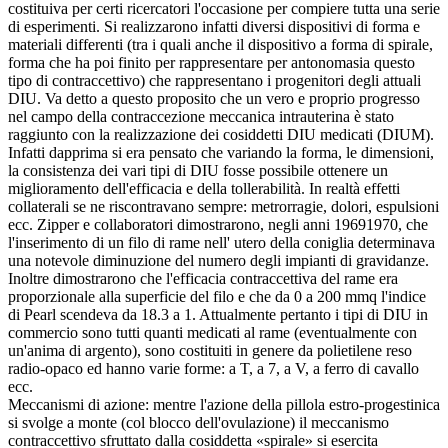
costituiva per certi ricercatori l'occasione per compiere tutta una serie
di esperimenti. Si realizzarono infatti diversi dispositivi di forma e
materiali differenti (tra i quali anche il dispositivo a forma di spirale,
forma che ha poi finito per rappresentare per antonomasia questo
tipo di contraccettivo) che rappresentano i progenitori degli attuali
DIU. Va detto a questo proposito che un vero e proprio progresso
nel campo della contraccezione meccanica intrauterina è stato
raggiunto con la realizzazione dei cosiddetti DIU medicati (DIUM).
Infatti dapprima si era pensato che variando la forma, le dimensioni,
la consistenza dei vari tipi di DIU fosse possibile ottenere un
miglioramento dell'efficacia e della tollerabilità. In realtà effetti
collaterali se ne riscontravano sempre: metrorragie, dolori, espulsioni
ecc. Zipper e collaboratori dimostrarono, negli anni 1969­1970, che
l'inserimento di un filo di rame nell' utero della coniglia determinava
una notevole diminuzione del numero degli impianti di gravidanze.
Inoltre dimostrarono che l'efficacia contraccettiva del rame era
proporzionale alla superficie del filo e che da 0 a 200 mmq l'indice
di Pearl scendeva da 18.3 a 1. Attualmente pertanto i tipi di DIU in
commercio sono tutti quanti medicati al rame (eventualmente con
un'anima di argento), sono costituiti in genere da polietilene reso
radio-opaco ed hanno varie forme: a T, a 7, a V, a ferro di cavallo
ecc.
Meccanismi di azione: mentre l'azione della pillola estro-progestinica
si svolge a monte (col blocco dell'ovulazione) il meccanismo
contraccettivo sfruttato dalla cosiddetta «spirale» si esercita