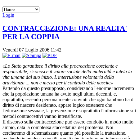
Login
CONTRACCEZIONE: UNA REALTA'
PER LA COPPIA
Venerdì 07 Luglio 2006 11:42
«Lo Stato garantisce il diritto alla procreazione cosciente e
responsabile, riconosce il valore sociale della maternità e tutela la
vita umana dal suo inizio. L'interruzione volontaria della
gravidanza ... non è mezzo per il controllo delle nascite»
Partendo da questo presupposto, considerando l'enorme incremento
che la popolazione umana ha avuto negli ultimi decenni, e,
soprattutto, essendo personalmente convinti che ogni bambino ha il
diritto di nascere desiderato, appare logico sostenere che
l'educazione sessuale, la prevenzione e soprattutto l'infor­mazione sui
metodi contraccettivi vanno intensificate.
II discorso sulla contraccezione può essere condotto in modo molto
ampio, data la complessa sfaccettatura del problema. Noi
cercheremo di schematizzare quanto più possibile la trattazione,
mettendo in evidenza quegli aspetti che rivestono un interesse più