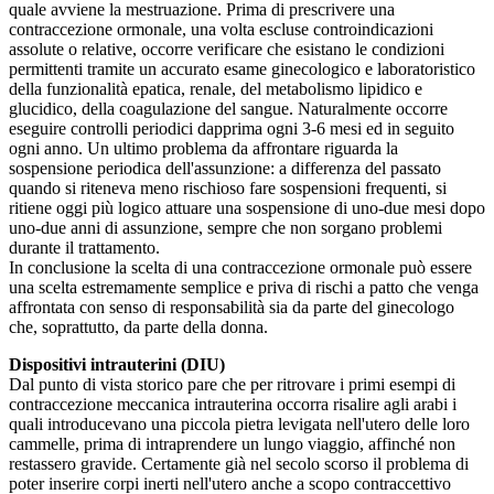
quale avviene la mestruazione. Prima di prescrivere una
contraccezione ormonale, una volta escluse controindicazioni
assolute o relative, occorre verificare che esistano le condizioni
permittenti tramite un accurato esame ginecologico e laboratoristico
della funzionalità epatica, renale, del metabolismo lipidico e
glucidico, della coagulazione del sangue. Naturalmente occorre
eseguire controlli periodici dapprima ogni 3-6 mesi ed in seguito
ogni anno. Un ultimo problema da affrontare riguarda la
sospensione periodica dell'assunzione: a differenza del passato
quando si riteneva meno rischioso fare sospensioni frequenti, si
ritiene oggi più logico attuare una sospensione di uno-due mesi dopo
uno-due anni di assunzione, sempre che non sorgano problemi
durante il trattamento.
In conclusione la scelta di una contraccezione ormonale può essere
una scelta estremamente semplice e priva di rischi a patto che venga
affrontata con senso di responsabilità sia da parte del ginecologo
che, soprattutto, da parte della donna.
Dispositivi intrauterini (DIU)
Dal punto di vista storico pare che per ritrovare i primi esempi di
contraccezione meccanica intrauterina occorra risalire agli arabi i
quali introducevano una piccola pietra levigata nell'utero delle loro
cammelle, prima di intraprendere un lungo viaggio, affinché non
restassero gravide. Certamente già nel secolo scorso il problema di
poter inserire corpi inerti nell'utero anche a scopo contraccettivo