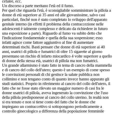
cefalee, ecc.
Un discorso a parte meritano l'età ed il fumo.
Per quel che riguarda l'età, è sconsigliabile somministrare la pillola a
donne di età superiore ai 35 anni ed alle giovanissime, salvo casi
particolari, finchè non è stato completato lo sviluppo dell'apparato
genitale interno (in effetti il problema della contraccezione nelle
adolescenti è talmente complesso e delicato da richiedere in futuro
una esposizione a parte). Riguardo al fumo va subito detto che
l'indicazione fondamentale e quella della sua sospensione; esso
infatti agisce come fattore aggiuntivo al fine di aumentare
determinati rischi. Basti pensare che donne di età superiore ai 40
anni, usatrici di pillola e fumatrici di oltre 15 sigarette al giorno
presentano un rischio di infarto miocardico 4 volte superiore a quello
di donne della stessa età, usatrici di pillola ma non fumatrici.
Un grande allarmismo è stato fatto in tema di cancro della mammella
e di cancro del collo dell'utero; questo è un esempio di come spesso
le convinzioni personali di chi gestisce la salute pubblica non
collimino e non tengano conto di quanto invece hanno appurato gli
studi statistici. Proprio in riferimento al cancro del collo dell'utero, il
fatto che ne fosse stato rilevato un maggior numero di casi fra le
donne usatrici di pillola, aveva ingenerato la convinzione che l'uso
della pillola predisponesse al cancro del collo uterino. In realtà non
si era tenuto e non si tiene conto del fatto che le donne che
impiegano un contraccettivo si sottopongono periodicamente a
controllo ginecologico a differenza della popolazione femminile