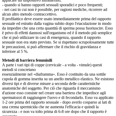
applicare un dispositivo intrauterino;
- quando si hanno rapporti ses­suali sporadici e poco frequenti;
- nei casi in cui non è possibile, per ragioni mediche, ricorrere ad
alcun altro metodo contraccettivo.
Il profilattico deve essere usato immediatamente prima del rapporto
sessuale ed estratto dalla vagina subito dopo l'eiaculazione in modo
da impedire che una certa quantità di sperma possa fuoriuscire. Esso
è privo di effetti dannosi sull'organismo ed è il metodo più semplice
che si può utilizzare in casi di emergenza, quando il rapporto
sessuale non era stato previsto. Se si rispettano scrupolosamente tutte
le precauzioni, si può affermare che il rischio di gravidanza e
inferiore al 5 %.
Metodi di barriera femminili
A parte i vari tipi di coppe (cervicale - a volta - vimule) questi
metodi si concretano
essenzialmente nel «diaframma». Esso è costituito da una sottile
cupola di gomma inserita su un anello metallico elastico. Ne esistono
diversi tipi e di diverse misure a seconda delle caratteristiche
anatomiche del soggetto. Per ciò che riguarda il meccanismo
d'azione esso consiste nel creare una barriera che impedisce agli
spermatozoi di raggiungere l'uovo e di fecondarlo. Esso va applicato
1-2 ore prima del rapporto sessuale - dopo averlo cosparso ai lati di
una crema spermicida che ne aumenta l'efficacia e quindi la
sicurezza - e non va tolto prima di 6-8 ore dopo che il rapporto è