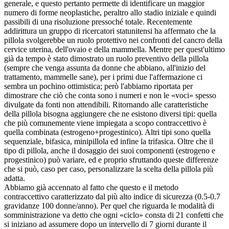
generale, e questo pertanto permette di identificare un maggior
numero di forme neoplastiche, peraltro allo stadio iniziale e quindi
passibili di una risoluzione pressoché totale. Recentemente
addirittura un gruppo di ricercatori statunitensi ha affermato che la
pillola svolgerebbe un ruolo protettivo nei confronti del cancro della
cervice uterina, dell'ovaio e della mammella. Mentre per quest'ultimo
già da tempo è stato dimostrato un ruolo preventivo della pillola
(sempre che venga assunta da donne che abbiano, all'inizio del
trattamento, mammelle sane), per i primi due l'affermazione ci
sembra un pochino ottimistica; però l'abbiamo riportata per
dimostrare che ciò che conta sono i numeri e non le «voci» spesso
divulgate da fonti non attendibili. Ritornando alle caratteristiche
della pillola bisogna aggiungere che ne esistono diversi tipi: quella
che più comunemente viene impiegata a scopo contraccettivo è
quella combinata (estrogeno+progestinico). Altri tipi sono quella
sequenziale, bifasica, minipillola ed infine la trifasica. Oltre che il
tipo di pillola, anche il dosaggio dei suoi componenti (estrogeno e
progestinico) può variare, ed e proprio sfruttando queste differenze
che si può, caso per caso, personalizzare la scelta della pillola più
adatta.
Abbiamo già accennato al fatto che questo e il metodo
contraccettivo caratterizzato dal più alto indice di sicurezza (0.5-0.7
gravidanze 100 donne/anno). Per quel che riguarda le modalità di
somministrazione va detto che ogni «ciclo» consta di 21 confetti che
si iniziano ad assumere dopo un intervello di 7 giorni durante il