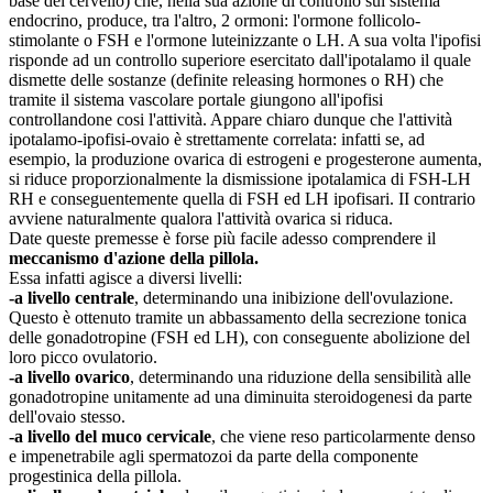
base del cervello) che, nella sua azione di controllo sui sistema
endocrino, produce, tra l'altro, 2 ormoni: l'ormone follicolo-
stimolante o FSH e l'ormone luteinizzante o LH. A sua volta l'ipofisi
risponde ad un controllo superiore esercitato dall'ipotalamo il quale
dismette delle sostanze (definite releasing hormones o RH) che
tramite il sistema vascolare portale giungono all'ipofisi
controllandone cosi l'attività. Appare chiaro dunque che l'attività
ipotalamo-ipofisi-ovaio è strettamente correlata: infatti se, ad
esempio, la produzione ovarica di estrogeni e progesterone aumenta,
si riduce proporzionalmente la dismissione ipotalamica di FSH-LH
RH e conseguentemente quella di FSH ed LH ipofisari. II contrario
avviene naturalmente qualora l'attività ovarica si riduca.
Date queste premesse è forse più facile adesso comprendere il
meccanismo d'azione della pillola.
Essa infatti agisce a diversi livelli:
-a livello centrale
, determinando una inibizione dell'ovulazione.
Questo è ottenuto tramite un abbassamento della secrezione tonica
delle gonadotropine (FSH ed LH), con conseguente abolizione del
loro picco ovulatorio.
-a livello ovarico
, determinando una riduzione della sensibilità alle
gonadotropine unitamente ad una diminuita steroidogenesi da parte
dell'ovaio stesso.
-a livello del muco cervicale
, che viene reso particolarmente denso
e impenetrabile agli spermatozoi da parte della componente
progestinica della pillola.