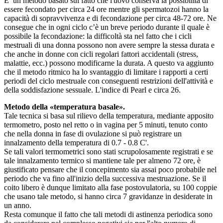
E’ un metodo basato sul fatto che l'uovo conserva la possibilità di
essere fecondato per circa 24 ore mentre gli spermatozoi hanno la
capacità di sopravvi­venza e di fecondazione per circa 48-72 ore. Ne
consegue che in ogni ciclo c’è un breve periodo durante il quale è
possibile la fecondazione: la difficoltà sta nel fatto che i cicli
mestruali di una donna possono non avere sempre la stessa durata e
che anche in donne con cicli regolari fattori accidentali (stress,
malattie, ecc.) possono modificarne la durata. A questo va aggiunto
che il metodo ritmico ha lo svantaggio di limitare i rapporti a certi
periodi del ciclo mestruale con conseguenti restrizioni dell'attività e
della soddisfazione sessuale. L'indice di Pearl e circa 26.
Metodo della «temperatura basale».
Tale tecnica si basa sul rilievo della temperatura, mediante apposito
termometro, posto nel retto o in vagina per 5 minuti, tenuto conto
che nella donna in fase di ovulazione si può regi­strare un
innalzamento della temperatura di 0.7 - 0.8 C'.
Se tali valori termometrici sono stati scrupolosamente registrati e se
tale innalzamento termico si mantiene tale per almeno 72 ore, è
giustificato pensare che il concepimento sia assai poco probabile nel
periodo che va fino all'inizio della successiva mestruazione. Se il
coito libero è dunque limitato alla fase postovulatoria, su 100 coppie
che usano tale metodo, si hanno circa 7 gravidanze in desiderate in
un anno.
Resta comunque il fatto che tali metodi di astinenza periodica sono