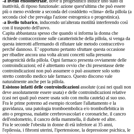
-a livello endometriale
, dove il progestinico induce uno stato di
inattività, di riposo funzionale: azione quest'ultima che può essere
più o meno evidente a seconda del cosiddetto «clima» della pillola (a
seconda cioè che prevalga l'azione estrogenica o progestinica).
-a livello tubarico
, inducendo un'alterata motilità interferendo così
con il trasporto dell'uovo.
Capita abbastanza spesso che quando si informa la donna che
richiede contraccezione sulle caratteristiche della pillola, si venga da
questa interrotti affermando di rifiutare tale metodo contraccetivo
perché dannoso. E’ opportuno pertanto sfruttare questa occasione
per ribadire ancora una volta alcuni concetti sulla pre­sunta
patogenicità della pillola. Ogni farmaco presenta ovviamente delle
controindicazioni; ed è altrettanto ovvio che chi presentasse dette
controindicazioni non può assumere o può assumere solo sotto
stretto controllo medico tale farmaco. Questo discorso vale
naturalmente anche per la pillola.
Esistono infatti delle controindicazioni
assolute (casi nei quali non
deve assolutamente essere usata) e delle controindicazioni relative
(casi nei quali può essere usata solo con molta cautela) al suo uso.
Fra le prime potremo ad esempio ricordare l'allattamento e la
gravidanza, una patologia tromboembolica e/o tromboflebitica in
atto o pregressa, malattie cerebrovascolari e coronariche, il cancro
dell'endometrio, il cancro della mammella, il diabete ed altre.
Fra le seconde l'obesita in donne di età inferiore ai 35 anni,
l'epilessia, i fibromi uterini, l'ipertensione, la depressione psichica, le