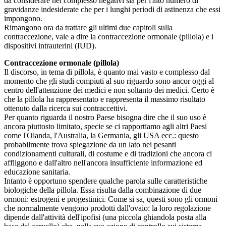
da considerare nel complesso negativi sia per l'alto numero di
gravidanze indesiderate che per i lunghi periodi di astinenza che essi
impongono.
Rimangono ora da trattare gli ultimi due capitoli sulla
contraccezione, vale a dire la contraccezione ormonale (pillola) e i
dispositivi intrauterini (IUD).
Contraccezione ormonale (pillola)
Il discorso, in tema di pillola, è quanto mai vasto e complesso dal
momento che gli studi compiuti al suo riguardo sono ancor oggi al
centro dell'attenzione dei medici e non soltanto dei medici. Certo è
che la pillola ha rappresentato e rappresenta il massimo risultato
ottenuto dalla ricerca sui contraccettivi.
Per quanto riguarda il nostro Paese bisogna dire che il suo uso è
ancora piuttosto limitato, specie se ci rapportiamo agli altri Paesi
come l'Olanda, l'Australia, la Germania, gli USA ecc.: questo
probabilmente trova spiegazione da un lato nei pesanti
condizionamenti culturali, di costume e di tradizioni che ancora ci
affliggono e dall'altro nell'ancora insufficiente informazione ed
educazione sanitaria.
Intanto è opportuno spendere qualche parola sulle caratteristiche
biologiche della pillola. Essa risulta dalla combinazione di due
ormoni: estrogeni e progestinici. Come si sa, questi sono gli ormoni
che normalmente vengono prodotti dall'ovaio: la loro regolazione
dipende dall'attività dell'ipofisi (una piccola ghiandola posta alla