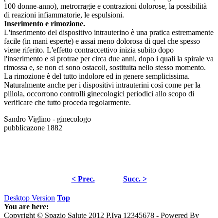
100 donne-anno), metrorragie e contrazioni dolorose, la possibilità
di reazioni infiammatorie, le espulsioni.
Inserimento e rimozione.
L'inserimento del dispositivo intrauterino è una pratica estremamente
facile (in mani esperte) e assai meno dolorosa di quel che spesso
viene riferito. L'effetto contraccettivo inizia subito dopo
l'inserimento e si protrae per circa due anni, dopo i quali la spirale va
rimossa e, se non ci sono ostacoli, sostituita nello stesso momento.
La rimozione è del tutto indolore ed in genere semplicissima.
Naturalmente anche per i dispositivi intrauterini così come per la
pillola, occorrono controlli ginecologici periodici allo scopo di
verificare che tutto proceda regolarmente.
Sandro Viglino - ginecologo
pubblicazone 1882
< Prec.
Succ. >
Desktop Version
Top
You are here:
Copyright © Spazio Salute 2012 P.Iva 12345678 - Powered By