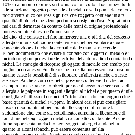
10% di ammonio cloruro: si strofina con un cotton-fioc imbevuto di
tale soluzione l'oggetto personale di metallo e se la punta del cot­ton-
fioc diventa di colore rosa significa che l'oggetto contiene un'alta
quantità di nichel e ne viene pertanto sconsigliato l'uso. Sopratttutto
nei casi di dermatite da contatto delle mani di origine professionale
può essere utile il test dell'immersione
del dito, che consiste nel fare immergere una o più dita del soggetto
allergico in una soluzione contenente nichel per valutare a quale
concentrazione di nichel la dermatite delle mani si riaccende.
E' ben documentato che evitare il contatto con oggetti di metallo è il
metodo migliore per evitare le recidive della dermatite da contatto da
nichel. La strategia di ricoprire gli oggetti di metallo con smalto per
unghie ocon adesivi e/o altre resine in realtà può essere rischioso in
quanto esiste la possibilità di sviluppare un'allergia anche a queste
sostanze. Anche alcuni cosmetici possono contenere il nichel; ad
esempio il mascara e gli ombretti per occhi possono essere causa di
allergia alle palpebre in soggetti allergici al nichel e per questo è utile
consigliare l'utilizzo di cosmetici "nichel-free" che contengono cioè
basse quantità di nichel (<1ppm). In alcuni casi si può consigliare
l'uso di deodoranti antiperspiranti allo scopo di diminuire la
sudorazione che, come già sottolineato, aumenta la liberazione di
ioni di nichel dagli oggetti metallici a contatto con la cute. Anche il
fumo rappresenta un rischio per i soggetti allergici al nichel in
quanto in alcuni tabacchi può essere contenuta un'alta
concentrazione di nichel (contenuto medio per sigaretta da 1 a 3 ug).