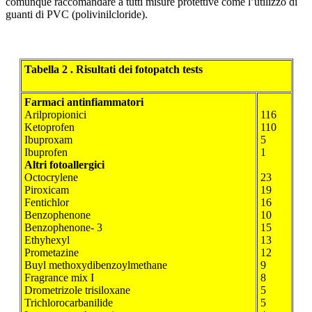
comunque raccomandare a tutti misure protettive come l’utilizzo di
guanti di PVC (polivinilcloride).
Tabella 2 . Risultati dei fotopatch tests
Farmaci antinfiammatori
Arilpropionici
116
Ketoprofen
110
Ibuproxam
5
Ibuprofen
1
Altri fotoallergici
Octocrylene
23
Piroxicam
19
Fentichlor
16
Benzophenone
10
Benzophenone- 3
15
Ethyhexyl
13
Prometazine
12
Buyl methoxydibenzoylmethane
9
Fragrance mix I
8
Drometrizole trisiloxane
5
Trichlorocarbanilide
5