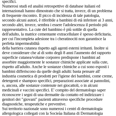
specifici.
Numerosi studi ed analisi retrospettive di database italiani ed
internazionali hanno dimostrato che si tratta, invece, di un problema
di frequente riscontro. II picco di incidenza di tale patologia,
secondo alcuni autori, è riferibile a bambini di età inferiore ai 3 anni,
secondo altri, invece, sembra i essere l'adolescenza il periodo più
rappresentativo. La cute del bambino è più sottile di quella
dell'adulto, la matrice cementante extracellulare è spesso deficitaria,
per cui l'incompleta adesione tra i cheratinociti non garantisce la
perfetta impermeabilità
della barriera cutanea rispetto agli agenti esterni irritanti. Inoltre si
deve considerare che al di sotto degli 8 anni l'aumento del rapporto
superficie cutanea/volume corporeo predispone i bambini ad
assorbire maggiormente le sostanze chimiche applicate sulla cute,
rispetto all'adulto. Anche le sostanze chimiche a cui sono esposti i
bambini differiscono da quelle degli adulti: basta pensare all'
industria cosmetica di prodotti per l'igiene dei bambini, come creme,
detergenti e shampoo specifici, preparazioni associate ai pannolini,
o, ancora, alle sostanze contenute nei giocattoli, o in alcuni
medicinali e vaccini specifici. E' compito del dermatologo saper
riconoscere i segni di una dermatite da contatto ed indirizzare i
genitori dei "giovani" pazienti attraverso specifiche procedure
diagnostiche, terapeutiche e preventive.
Sui territorio nazionale sono numerosi i centri di dermatologia
allergologica collegati con la Socieàa Italiana di Dermatologia