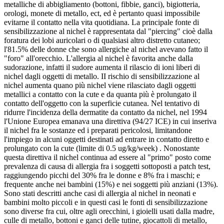
metalliche di abbigliamento (bottoni, fibbie, ganci), bigiotteria,
orologi, monete di metallo, ect, ed è pertanto quasi impossibile
evitarne il contatto nella vita quotidiana. La principale fonte di
sensibilizzazione al nichel è rappresentata dal "piercing" cioè dalla
foratura dei lobi auricolari o di qualsiasi altro distretto cutaneo;
l'81.5% delle donne che sono allergiche al nichel avevano fatto il
"foro" all'orecchio. L'allergia al nichel è favorita anche dalla
sudorazione, infatti il sudore aumenta il rilascio di ioni liberi di
nichel dagli oggetti di metallo. II rischio di sensibilizzazione al
nichel aumenta quano più nichel viene rilasciato dagli oggetti
metallici a contatto con la cute e da quanta più è prolungato il
contatto dell'oggetto con la superficie cutanea. Nel tentativo di
ridurre l'incidenza della dermatite da contatto da nichel, nel 1994
l'Unione Europea emanava una direttiva (94/27 ICE) in cui inseriva
il nichel fra le sostanze ed i preparati pericolosi, limitandone
l'impiego in alcuni oggetti destinati ad entrare in contatto diretto e
prolungato con la cute (limite di 0.5 ug/kg/week) . Nonostante
questa direttiva il nichel continua ad essere al "primo" posto come
prevalenza di causa di allergia fra i soggetti sottoposti a patch test,
raggiungendo picchi del 30% fra le donne e 8% fra i maschi; e
frequente anche nei bambini (15%) e nei soggetti più anziani (13%).
Sono stati descritti anche casi di allergia al nichel in neonati e
bambini molto piccoli e in questi casi le fonti di sensibilizzazione
sono diverse fra cui, oltre agli orecchini, i gioielli usati dalla madre,
culle di metallo, bottoni e ganci delle tutine, giocattoli di metallo,