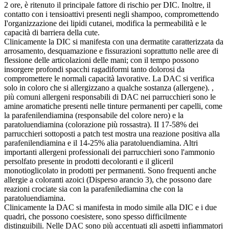
2 ore, è ritenuto il principale fattore di rischio per DIC. Inoltre, il
contatto con i tensioattivi presenti negli shampoo, compromettendo
I'organizzazione dei lipidi cutanei, modifica la permeabilità e le
capacità di barriera della cute.
Clinicamente la DIC si manifesta con una dermatite caratterizzata da
arrosamento, desquamazione e fissurazioni soprattutto nelle aree di
flessione delle articolazioni delle mani; con il tempo possono
insorgere profondi spacchi ragadiformi tanto dolorosi da
compromettere le normali capacità lavorative. La DAC si verifica
solo in coloro che si allergizzano a qualche sostanza (allergene). ,
più comuni allergeni responsabili di DAC nei parrucchieri sono le
amine aromatiche presenti nelle tinture permanenti per capelli, come
la parafenilendiamina (responsabile del colore nero) e la
paratoluendiamina (colorazione più rossastra). II 17-58% dei
parrucchieri sottoposti a patch test mostra una reazione positiva alla
parafenilendiamina e il 14-25% alia paratoluendiamina. Altri
importanti allergeni professionali dei parrucchieri sono l'ammonio
persolfato presente in prodotti decoloranti e il gliceril
monotioglicolato in prodotti per permanenti. Sono frequenti anche
allergie a coloranti azoici (Disperso arancio 3), che possono dare
reazioni crociate sia con la parafenilediamina che con la
paratoluendiamina.
Clinicamente la DAC si manifesta in modo simile alla DIC e i due
quadri, che possono coesistere, sono spesso difficilmente
distinguibili. Nelle DAC sono più accentuati gli aspetti infiammatori