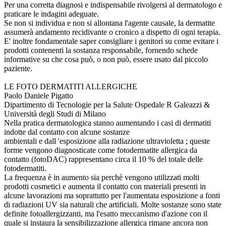
Per una corretta diagnosi e indispensabile rivolgersi al dermatologo e
praticare le indagini adeguate.
Se non si individua e non si allontana l'agente causale, la dermatite
assumerà andamento recidivante o cronico a dispetto di ogni terapia.
E' inoltre fondamentale saper consigliare i genitori su come evitare i
prodotti contenenti la sostanza responsabile, fornendo schede
informative su che cosa può, o non può, essere usato dal piccolo
paziente.
LE FOTO DERMATITI ALLERGICHE
Paolo Daniele Pigatto
Dipartimento di Tecnologie per la Salute Ospedale R Galeazzi &
Università degli Studi di Milano
Nella pratica dermatologica stanno aumentando i casi di dermatiti
indotte dal contatto con alcune sostanze
ambientali e dall 'esposizione alla radiazione ultravioletta ; queste
forme vengono diagnosticate come fotodermatite allergica da
contatto (fotoDAC) rappresentano circa il 10 % del totale delle
fotodermatiti.
La frequenza è in aumento sia perchè vengono utilizzati molti
prodotti cosmetici e aumenta il contatto con materiali presenti in
alcune lavorazioni ma soprattutto per l'aumentata esposizione a fonti
di radiazioni UV sia naturali che artificiali. Molte sostanze sono state
definite fotoallergizzanti, ma l'esatto meccanismo d'azione con il
quale si instaura la sensibilizzazione allergica rimane ancora non