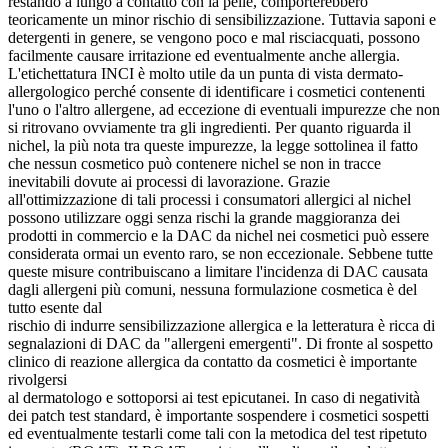
restando a lungo a contatto con la pelle, comporterebbero
teoricamente un minor rischio di sensibilizzazione. Tuttavia saponi e
detergenti in genere, se vengono poco e mal risciacquati, possono
facilmente causare irritazione ed eventualmente anche allergia.
L'etichettatura INCI è molto utile da un punta di vista dermato-
allergologico perché consente di identificare i cosmetici contenenti
l'uno o l'altro allergene, ad eccezione di eventuali impurezze che non
si ritrovano ovviamente tra gli ingredienti. Per quanto riguarda il
nichel, la più nota tra queste impurezze, la legge sottolinea il fatto
che nessun cosmetico può contenere nichel se non in tracce
inevitabili dovute ai processi di lavorazione. Grazie
all'ottimizzazione di tali processi i consumatori allergici al nichel
possono utilizzare oggi senza rischi la grande maggioranza dei
prodotti in commercio e la DAC da nichel nei cosmetici può essere
considerata ormai un evento raro, se non eccezionale. Sebbene tutte
queste misure contribuiscano a limitare l'incidenza di DAC causata
dagli allergeni più comuni, nessuna formulazione cosmetica è del
tutto esente dal
rischio di indurre sensibilizzazione allergica e la letteratura è ricca di
segnalazioni di DAC da "allergeni emergenti". Di fronte al sospetto
clinico di reazione allergica da contatto da cosmetici è importante
rivolgersi
al dermatologo e sottoporsi ai test epicutanei. In caso di negatività
dei patch test standard, è importante sospendere i cosmetici sospetti
ed eventualmente testarli come tali con la metodica del test ripetuto