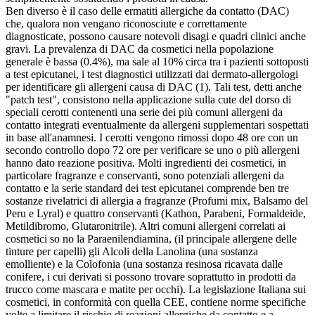
Ben diverso è il caso delle ermatiti allergiche da contatto (DAC)
che, qualora non vengano riconosciute e correttamente
diagnosticate, possono causare notevoli disagi e quadri clinici anche
gravi. La prevalenza di DAC da cosmetici nella popolazione
generale è bassa (0.4%), ma sale al 10% circa tra i pazienti sottoposti
a test epicutanei, i test diagnostici utilizzati dai dermato-allergologi
per identificare gli allergeni causa di DAC (1). Tali test, detti anche
"patch test", consistono nella applicazione sulla cute del dorso di
speciali cerotti contenenti una serie dei più comuni allergeni da
contatto integrati eventualmente da allergeni supplementari sospettati
in base all'anamnesi. I cerotti vengono rimossi dopo 48 ore con un
secondo controllo dopo 72 ore per verificare se uno o più allergeni
hanno dato reazione positiva. Molti ingredienti dei cosmetici, in
particolare fragranze e conservanti, sono potenziali allergeni da
contatto e la serie standard dei test epicutanei comprende ben tre
sostanze rivelatrici di allergia a fragranze (Profumi mix, Balsamo del
Peru e Lyral) e quattro conservanti (Kathon, Parabeni, Formaldeide,
Metildibromo, Glutaronitrile). Altri comuni allergeni correlati ai
cosmetici so no la Paraenilendiamina, (il principale allergene delle
tinture per capelli) gli Alcoli della Lanolina (una sostanza
emolliente) e la Colofonia (una sostanza resinosa ricavata dalle
conifere, i cui derivati si possono trovare soprattutto in prodotti da
trucco come mascara e matite per occhi). La legislazione Italiana sui
cosmetici, in conformità con quella CEE, contiene norme specifiche
volte a limitare il rischio di reazioni allergiche da contatto e a