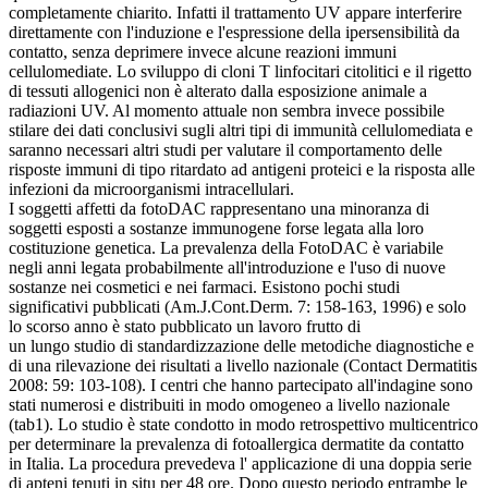
completamente chiarito. Infatti il trattamento UV appare interferire
direttamente con l'induzione e l'espressione della ipersensibilità da
contatto, senza deprimere invece alcune reazioni immuni
cellulomediate. Lo sviluppo di cloni T linfocitari citolitici e il rigetto
di tessuti allogenici non è alterato dalla esposizione animale a
radiazioni UV. Al momento attuale non sembra invece possibile
stilare dei dati conclusivi sugli altri tipi di immunità cellulomediata e
saranno necessari altri studi per valutare il comportamento delle
risposte immuni di tipo ritardato ad antigeni proteici e la risposta alle
infezioni da microorganismi intracellulari.
I soggetti affetti da fotoDAC rappresentano una minoranza di
soggetti esposti a sostanze immunogene forse legata alla loro
costituzione genetica. La prevalenza della FotoDAC è variabile
negli anni legata probabilmente all'introduzione e l'uso di nuove
sostanze nei cosmetici e nei farmaci. Esistono pochi studi
significativi pubblicati (Am.J.Cont.Derm. 7: 158-163, 1996) e solo
lo scorso anno è stato pubblicato un lavoro frutto di
un lungo studio di standardizzazione delle metodiche diagnostiche e
di una rilevazione dei risultati a livello nazionale (Contact Dermatitis
2008: 59: 103-108). I centri che hanno partecipato all'indagine sono
stati numerosi e distribuiti in modo omogeneo a livello nazionale
(tab1). Lo studio è state condotto in modo retrospettivo multicentrico
per determinare la prevalenza di fotoallergica dermatite da contatto
in Italia. La procedura prevedeva l' applicazione di una doppia serie
di apteni tenuti in situ per 48 ore. Dopo questo periodo entrambe le