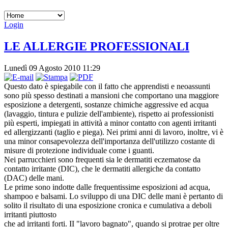
Login
LE ALLERGIE PROFESSIONALI
Lunedì 09 Agosto 2010 11:29
Questo dato è spiegabile con il fatto che apprendisti e neoassunti
sono più spesso destinati a mansioni che comportano una maggiore
esposizione a detergenti, sostanze chimiche aggressive ed acqua
(lavaggio, tintura e pulizie dell'ambiente), rispetto ai professionisti
più esperti, impiegati in attività a minor contatto con agenti irritanti
ed allergizzanti (taglio e piega). Nei primi anni di lavoro, inoltre, vi è
una minor consapevolezza dell'importanza dell'utilizzo costante di
misure di protezione individuale come i guanti.
Nei parrucchieri sono frequenti sia le dermatiti eczematose da
contatto irritante (DIC), che le dermatiti allergiche da contatto
(DAC) delle mani.
Le prime sono indotte dalle frequen­tissime esposizioni ad acqua,
shampoo e balsami. Lo sviluppo di una DIC delle mani è pertanto di
solito il risultato di una esposizione cronica e cumulativa a deboli
irritanti piuttosto
che ad irritanti forti. II "lavoro bagnato", quando si protrae per oltre