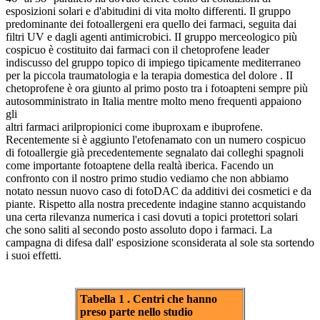
esposizioni solari e d'abitudini di vita molto differenti. Il gruppo
predominante dei fotoallergeni era quello dei farmaci, seguita dai
filtri UV e dagli agenti antimicrobici. II gruppo merceologico più
cospicuo è costituito dai farmaci con il chetoprofene leader
indiscusso del gruppo topico di impiego tipicamente mediterraneo
per la piccola traumatologia e la terapia domestica del dolore . II
chetoprofene è ora giunto al primo posto tra i fotoapteni sempre più
autosomministrato in Italia mentre molto meno frequenti appaiono
gli
altri farmaci arilpropionici come ibuproxam e ibuprofene.
Recentemente si è aggiunto l'etofenamato con un numero cospicuo
di fotoallergie già precedentemente segnalato dai colleghi spagnoli
come importante fotoaptene della realtà iberica. Facendo un
confronto con il nostro primo studio vediamo che non abbiamo
notato nessun nuovo caso di fotoDAC da additivi dei cosmetici e da
piante. Rispetto alla nostra precedente indagine stanno acquistando
una certa rilevanza numerica i casi dovuti a topici protettori solari
che sono saliti al secondo posto assoluto dopo i farmaci. La
campagna di difesa dall' esposizione sconsiderata al sole sta sortendo
i suoi effetti.
Tabella 1 . Centri che hanno
preso parte nello studio