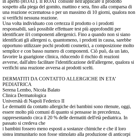
in aperto (ROAT). II ROAT consiste nell'applicare il prodotto
sospetto alla piega del gomito, mattino e sera, fino alla comparsa di
una reazione eczematosa o per un massimo di 10 giorni, qualora non
si verifichi nessuna reazione.
Una volta individuato con certezza il prodotto o i prodotti
responsabili, sarà possibile effettuare test più approfonditi per
identificare il/i componenti allergenici. Fino a quando non si siano
identificati gli allergeni o, quantomeno, i prodotti in causa, sarebbe
opportuno utilizzare pochi prodotti cosmetici, a composizione molto
semplice e con basso numero di componenti. Ciò può, da un lato,
favorire la guarigione clinica, riducendo il rischio di reazioni
avverse, dall'altro facilitare l'identificazione dell'allergene, qualora si
verifichi una reazione avversa ai prodotti scelti.
DERMATITI DA CONTATTO ALLERGICHE IN ETA’
PEDIATRICA
Serena Lembo, Nicola Balato
Clinica Dermatologica
Università di Napoli Federico II
Le dermatiti da contatto allergiche dei bambini sono ritenute, oggi,
essere molto più comuni di quanto si pensasse in precedenza,
rappresentando circa il 20 % delle dermatiti dell'età pediatrica. In
passato si credeva che
i bambini fossero meno esposti a sostanze chimiche e che il loro
siste­a immunitario non fosse stimolato alla produzione di anticorpi