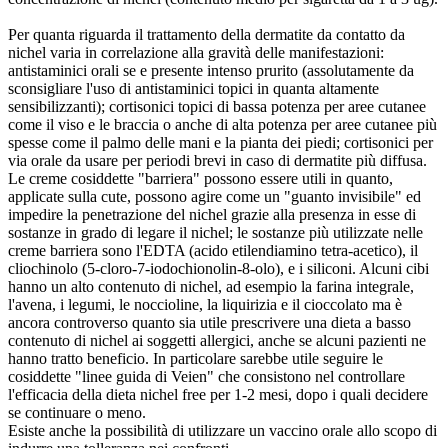
Per quanta riguarda il trattamento della dermatite da contatto da
nichel varia in correlazione alla gravità delle manifestazioni:
antistaminici orali se e presente intenso prurito (assolutamente da
sconsigliare l'uso di antistaminici topici in quanta altamente
sensibilizzanti); cortisonici topici di bassa potenza per aree cutanee
come il viso e le braccia o anche di alta potenza per aree cutanee più
spesse come il palmo delle mani e la pianta dei piedi; cortisonici per
via orale da usare per periodi brevi in caso di dermatite più diffusa.
Le creme cosiddette "barriera" possono essere utili in quanto,
applicate sulla cute, possono agire come un "guanto invisibile" ed
impedire la penetrazione del nichel grazie alla presenza in esse di
sostanze in grado di legare il nichel; le sostanze più utilizzate nelle
creme barriera sono l'EDTA (acido etilendiamino tetra-acetico), il
cliochinolo (5-cloro-7-iodochionolin-8-olo), e i sili­coni. Alcuni cibi
hanno un alto contenuto di nichel, ad esempio la farina integrale,
l'avena, i legumi, le noccioline, la liquirizia e il cioccolato ma è
ancora controverso quanto sia utile prescrivere una dieta a basso
contenuto di nichel ai soggetti allergici, anche se alcuni pazienti ne
hanno tratto beneficio. In particolare sarebbe utile seguire le
cosiddette "linee guida di Veien" che consistono nel controllare
l'efficacia della dieta nichel free per 1-2 mesi, dopo i quali decidere
se continuare o meno.
Esiste anche la possibilità di utilizzare un vaccino orale allo scopo di