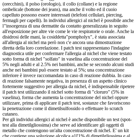
(orecchini), il polso (orologio), il collo (collane) e la regione
ombelicale (bottone dei jeans), ma anche il volto ed il cuoio
capelluto possono essere interessati (telefoni cellulari, piercing,
fermagli per capelli). In individui allergici al nichel è possibile anche
l’'insorgenza di una dermatite da contatto generalizzata in seguito
all'esposizione per altre vie come le vie respiratorie o orale. Anche la
disidrosi delle mani, la cosiddetta"pompholyx", è stata associata
all'allergia al nichel ma però non c'e ancora una dimostrazione
diretta della loro correlazione. I patch test rappresentano l'indagine
diagnostica utile per confermare l'allergia al nichel che viene testato
sotto forma di nichel "solfato" in vaselina alla concentrazione del
5% negli adulti e al 2.5% nei bambini, anche se secondo alcuni studi
anche nei bambini può essere testato al 5%; una concentrazione
inferiore è invece raccomandata in caso di reazione dubbia. In caso
di reazione falsamente negativa, in presenza di un aspetto clinico
fortemente suggestivo per allergia da nichel, è indispensabile ripetere
il patch test utilizzando il nichel sotto forma di "cloruro" (5% in
vaselina), forma che aumenta la concentrazione del nichel oppure
utilizzare, prima di applicare il patch test, sostanze che favoriscono
la penetrazione come il dimetilsulfossido o effettuare lo scratch
cutaneo.
Per gli individui allergici al nichel è anche disponibile un test (spot-
test alla dimetilgliossima) che serve ad identificare gli oggetti di
metallo che contengono un'alta concentrazione di nichel. E' un kit
che contiene una soluzione alcolica a1l'1% di dimetilgliossima e al