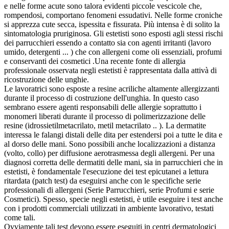
e nelle forme acute sono talora evidenti piccole vescicole che,
rompendosi, comportano fenomeni essudativi. Nelle forme croniche
si apprezza cute secca, ispessita e fissurata. Più intensa è di solito la
sintomatologia pruriginosa. Gli estetisti sono esposti agli stessi rischi
dei parrucchieri essendo a contatto sia con agenti irritanti (lavoro
umido, detergenti ... ) che con allergeni come oli essenziali, profumi
e conservanti dei cosmetici .Una recente fonte di allergia
professionale osservata negli estetisti è rappresentata dalla attivà di
ricostruzione delle unghie.
Le lavoratrici sono esposte a resine acriliche altamente allergizzanti
durante il processo di costruzione dell'unghia. In questo caso
sembrano essere agenti responsabili delle allergie soprattutto i
monomeri liberati durante il processo di polimerizzazione delle
resine (idrossietilmetacrilato, metil metacrilato .. ). La dermatite
interessa le falangi distali delle dita per estendersi poi a tutte le dita e
al dorso delle mani. Sono possibili anche localizzazioni a distanza
(volto, collo) per diffusione aerotrasmessa degli allergeni. Per una
diagnosi corretta delle dermatiti delle mani, sia in parrucchieri che in
estetisti, è fondamentale l'esecuzione dei test epicutanei a lettura
ritardata (patch test) da eseguirsi anche con le specifiche serie
professionali di allergeni (Serie Parrucchieri, serie Profumi e serie
Cosmetici). Spesso, specie negli estetisti, è utile eseguire i test anche
con i prodotti commerciali utilizzati in ambiente lavorativo, testati
come tali.
Ovviamente tali test devono essere eseguiti in centri dermatologici