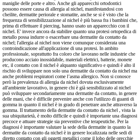
maniglie delle porte e altro. Anche gli apparecchi ortodontici
possono essere causa di allergia al nichel, manifestandosi con
cheilite, dermatite periorale e stomatite, anche se si è visto che la
frequenza di sensibilizzazione al nichel è più bassa fra i bambini che,
prima di effettuare il piercing, hanno usato un apparecchio con il
nichel. E' invece ancora da stabilire quanto una protesi ortopedica di
metallo possa indurre o esacerbare una dermatite da contatto da
nichel; l'allergia al nichel non viene comunque considerata una
controindicazione all'applicazione di una protesi. In ambito
professionale, soprattutto fra coloro che lavorano nelle industrie che
producono acciaio inossidabile, materiali elettrici, batterie, monete
etc, il contatto con il nichel è alquanto significativo e quindi è alto il
rischio di sviluppare non solo una dermatite da contatto da nichel ma
anche problemi respiratori come l’asma allergico. Non si conosce
però la prevalenza di allergia da nichel dovuta esclusivamente
all'ambiente lavorativo, in genere chi è già sensibilizzato al nichel
può sviluppare secondariamente una dermatite da contatto, in genere
delle mani, che è difficile prevenire anche con l'utilizzo di guanti di
gomma in quanto il nichel è in grado di penetrare anche attraverso la
gomma. II trattamento della dermatite da contatto da nichel , vista la
sua ubiquitarietà, è molto difficile e quindi è importante una diagnosi
precoce e attuare strategie sia preventive che terapeutiche. Per la
diagnosi è importante valutare la sede della dermatite in quanto la
dermatite da contatto da nichel è in genere localizzata nelle sedi di
diretto contatto con gli oggetti metallici come il lobo delle orecchie