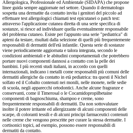
Allergologica, Professionale ed Ambientale (SIDAPA) che propone
linee guida sempre aggiornate nel settore. Quando il dermatologo
sospetta una dermatite da contatto invita i genitori del piccolo ad
effettuare test allergologici chiamati test epicutanei o patch test:
attraverso l'applicazione cutanea diretta di una serie specifica di
sostanze, si riesce ad individuare quella eventualmente responsabile
del problema cutaneo. Esiste per l'appunto una serie "pediatrica" di
apteni da testare, risultati dalla selezione di quelli più frequentemente
responsabili di dermatiti dell'età infantile. Questa serie di sostanze
viene periodicamente aggiornata e talora integrata, secondo le
condizioni ambientali e le abitudini comportamentali che potrebbero
portare nuovi componenti dannosi a contatto con la pelle dei
bambini. I più recenti studi italiani, in accordo con quelli
internazionali, indicano i metalli come responsabili più comuni delle
dermatiti allergiche da contatto in età pediatrica: tra questi il Nichel
solfato ed il Cobalto contenuti nei monili, nelle monete, nelle sedie
di scuola, negli apparecchi ortodontici. Anche alcune fragranze e
conservanti, come il Timerosal o le Cocamidopropilbetaine
componenti di bagnoschiuma, shampoo e creme, sono
frequentemente responsabili di dermatiti. Da non sottovalutare
inoltre il potere irritante ed allergizzante di alcuni componenti delle
scarpe, di coloranti tessili e di alcuni principi farmaceutici contenuti
nelle creme che vengono prescritte per curare la stessa dermatite. I
cortisonici topici, ad esempio, possono essere responsabili di
dermatiti da contatto.