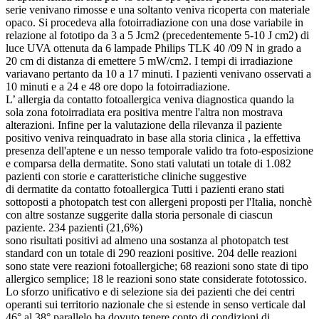
serie venivano rimosse e una soltanto veniva ricoperta con materiale
opaco. Si procedeva alla fotoirradiazione con una dose variabile in
relazione al fototipo da 3 a 5 Jcm2 (precedentemente 5-10 J cm2) di
luce UVA ottenuta da 6 lampade Philips TLK 40 /09 N in grado a
20 cm di distanza di emettere 5 mW/cm2. I tempi di irradiazione
variavano pertanto da 10 a 17 minuti. I pazienti venivano osservati a
10 minuti e a 24 e 48 ore dopo la fotoirradiazione.
L’ allergia da contatto fotoallergica veniva diagnostica quando la
sola zona fotoirradiata era positiva mentre l'altra non mostrava
alterazioni. Infine per la valutazione della rilevanza il paziente
positivo veniva reinquadrato in base alla storia clinica , la effettiva
presenza dell'aptene e un nesso temporale valido tra foto-esposizione
e comparsa della dermatite. Sono stati valutati un totale di 1.082
pazienti con storie e caratteristiche cliniche suggestive
di dermatite da contatto fotoallergica Tutti i pazienti erano stati
sottoposti a photopatch test con allergeni proposti per l'Italia, nonchè
con altre sostanze suggerite dalla storia personale di ciascun
paziente. 234 pazienti (21,6%)
sono risultati positivi ad almeno una sostanza al photopatch test
standard con un totale di 290 reazioni positive. 204 delle reazioni
sono state vere reazioni fotoallergiche; 68 reazioni sono state di tipo
allergico semplice; 18 le reazioni sono state considerate fototossico.
Lo sforzo unificativo e di selezione sia dei pazienti che dei centri
operanti sui territorio nazionale che si estende in senso verticale dal
46° al 38° parallelo ha dovuto tenere conto di condizioni di