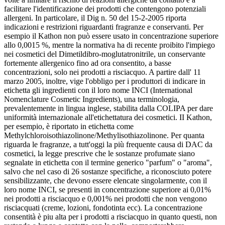
facilitare l'identificazione dei prodotti che contengono potenziali
allergeni. In particolare, il Dig n. 50 del 15-2-2005 riporta
indicazioni e restrizioni riguardanti fragranze e conservanti. Per
esempio il Kathon non può essere usato in concentrazione superiore
allo 0,0015 %, mentre la normativa ha di recente proibito l'impiego
nei cosmetici del Dimetildibro-moglutatronitrile, un conservante
fortemente allergenico fino ad ora consentito, a basse
concentrazioni, solo nei prodotti a risciacquo. A partire dall' 11
marzo 2005, inoltre, vige l'obbligo per i produttori di indicare in
etichetta gli ingredienti con il loro nome INCI (International
Nomenclature Cosmetic Ingredients), una terminologia,
prevalentemente in lingua inglese, stabilita dalla COLIPA per dare
uniformità internazionale all'etichettatura dei cosmetici. II Kathon,
per esempio, è riportato in etichetta come
Methylchloroisothiazolinone/Methylisothiazolinone. Per quanta
riguarda le fragranze, a tutt'oggi la più frequente causa di DAC da
cosmetici, la legge prescrive che le sostanze profumate siano
segnalate in etichetta con il termine generico "parfum" o "aroma",
salvo che nel caso di 26 sostanze specifiche, a riconosciuto potere
sensibilizzante, che devono essere elencate singolarmente, con il
loro nome INCI, se presenti in concentrazione superiore ai 0,01%
nei prodotti a risciacquo e 0,001% nei prodotti che non vengono
risciacquati (creme, lozioni, fondotinta ecc). La concentrazione
consentità è piu alta per i prodotti a risciacquo in quanto questi, non