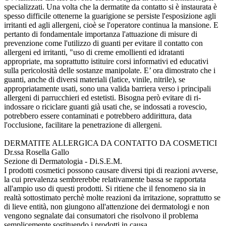
specializzati. Una volta che la dermatite da contatto si è instaurata è
spesso difficile ottenerne la guarigione se persiste l'esposizione agli
irritanti ed agli allergeni, cioè se l'operatore continua la mansione. E
pertanto di fondamentale importanza l'attuazione di misure di
prevenzione come l'utilizzo di guanti per evitare il contatto con
allergeni ed irritanti, "uso di creme emollienti ed idratanti
appropriate, ma soprattutto istituire corsi informativi ed educativi
sulla pericolosità delle sostanze manipolate. E’ ora dimostrato che i
guanti, anche di diversi materiali (latice, vinile, nitrile), se
appropriatamente usati, sono una valida barriera verso i principali
allergeni di parrucchieri ed estetisti. Bisogna però evitare di ri-
indossare o riciclare guanti già usati che, se indossati a rovescio,
potrebbero essere contaminati e potrebbero addirittura, data
l'occlusione, facilitare la penetrazione di allergeni.
DERMATITE ALLERGICA DA CONTATTO DA COSMETICI
Dr.ssa Rosella Gallo
Sezione di Dermatologia - Di.S.E.M.
I prodotti cosmetici possono causare diversi tipi di reazioni avverse,
la cui prevalenza sembrerebbe relativamente bassa se rapportata
all'ampio uso di questi prodotti. Si ritiene che il fenomeno sia in
realtà sottostimato perchè molte reazioni da irritazione, soprattutto se
di lieve entità, non giungono all'attenzione dei dermatologi e non
vengono segnalate dai consumatori che risolvono il problema
semplicemente sostituendo i prodotti in causa.