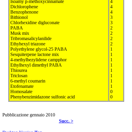
Isoamy p-methoxycinnamate
4
Dichlorophene
4
Benzophenone
4
Bithionol
3
Chlorhexidine digluconate
3
PABA
2
Musk mix
2
Tribromasalicylanilide
2
Ethyhexyl triazone
2
Polyethylene glycol-25 PABA
1
Sesquiterpene lactone mix
1
4-methylbezylidene campphor
1
Ethylhexyl dimethyl PABA
1
Thiourea
1
Triclosan
1
6-methyl coumarin
1
Etofenamate
1
Homosalate
0
Phenybenzimidazone sulfonic acid
0
Pubblicazione gennaio 2010
Succ. >