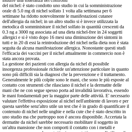
indurre una tolleranza nei confronti
del nichel: è stato condotto uno studio in cui la somministrazione
orale di 5.0 mg di nichel solfato 1 volta alla settimana per 6
settimane ha ridotto notevolmente le manifestazioni cutanee
dell'allergia da nichel; in un altro studio si è invece utilizzata la
metodica di somministrare il nichel solfato in quantità crescenti da
0.3 ng a 3000 ng associata ad una dieta nichel-free in 24 soggetti
allergici e si è visto dopo 16 mesi una diminuzione dei sintomi in
tutti e in 20 di essi la reintroduzione del nichel nella dieta non è stata
seguita da alcuna manifestazione allergica. Nonostante questi studi
l'efficacia dei vaccini per il nichel attualmente in commercio non è
stata ancora provata.
La gestione dei pazienti con allergia da nichel di possibile
insorgenza professionale richiede un'attenzione particolare in quanto
sono più difficili sia la diagnosi che la prevenzione e il trattamento.
Generalmente le pilù colpite sono le mani, che sono le più esposte al
contatto con strumenti che rilasciano il nichel e la dermatite delle
mani che ne con segue spesso porta ad invalidità lavorativa, essendo
le mani fondamentali per la maggior parte delle attività. E' necessario
valutare l'effettiva esposizione al nichel nell'ambiente di lavoro e per
questa sarebbe senz'altro utile un test che è in grado di quantificare il
contenuto di nichel nelle unghie e nella cute che è stato descritto in
uno studio ma che purtroppo non è ancora disponibile. Accertata la
dermatite da nichel sarebbe necessario mobilitare il soggetto in
un'altra mansione che non comporti il contatto con i metalli e