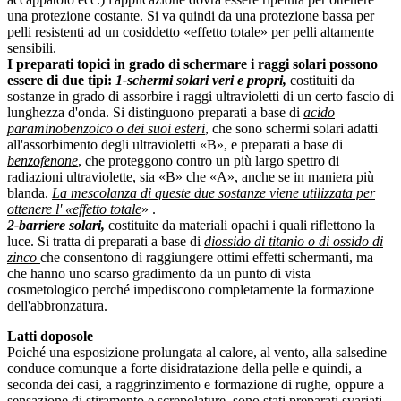
una protezione costante. Si va quindi da una protezione bassa per
pelli resistenti ad un cosiddetto «effetto totale» per pelli altamente
sensibili.
I preparati topici in grado di schermare i raggi solari possono
essere di due tipi:
1-schermi solari veri e propri,
costituiti da
sostanze in grado di assorbire i raggi ultravioletti di un certo fascio di
lunghezza d'onda. Si distinguono preparati a base di
acido
paraminobenzoico o dei suoi esteri
, che sono schermi solari adatti
all'assorbimento degli ultravioletti «B», e preparati a base di
benzofenone
, che proteggono contro un più largo spettro di
radiazioni ultraviolette, sia «B» che «A», anche se in maniera più
blanda.
La mescolanza di queste due sostanze viene utilizzata per
ottenere l' «effetto totale
» .
2-barriere solari,
costituite da materiali opachi i quali riflettono la
luce. Si tratta di preparati a base di
diossido di titanio o di ossido di
zinco
che consentono di raggiungere ottimi effetti schermanti, ma
che hanno uno scarso gradimento da un punto di vista
cosmetologico perché impediscono completamente la formazione
dell'abbronzatura.
Latti doposole
Poiché una esposizione prolungata al calore, al vento, alla salsedine
conduce comunque a forte disidratazione della pelle e quindi, a
seconda dei casi, a raggrinzimento e formazione di rughe, oppure a
sensazione di stiramento e screpolature, sono stati preparati svariati