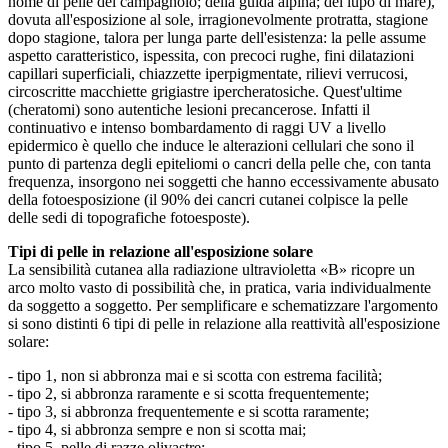
nome di pelle del campagnolo; della guida alpina; del lupo di mare),
dovuta all'esposizione al sole, irragionevolmente protratta, stagione
dopo stagione, talora per lunga parte dell'esistenza: la pelle assume
aspetto caratteristico, ispessita, con precoci rughe, fini dilatazioni
capillari superficiali, chiazzette iperpigmentate, rilievi verrucosi,
circoscritte macchiette grigiastre ipercheratosiche. Quest'ultime
(cheratomi) sono autentiche lesioni precancerose. Infatti il
continuativo e intenso bombardamento di raggi UV a livello
epidermico è quello che induce le alterazioni cellulari che sono il
punto di partenza degli epiteliomi o cancri della pelle che, con tanta
frequenza, insorgono nei soggetti che hanno eccessivamente abusato
della fotoesposizione (il 90% dei cancri cutanei colpisce la pelle
delle sedi di topografiche fotoesposte).
Tipi di pelle in relazione all'esposizione solare
La sensibilità cutanea alla radiazione ultravioletta «B» ricopre un
arco molto vasto di possibilità che, in pratica, varia individualmente
da soggetto a soggetto. Per semplificare e schematizzare l'argomento
si sono distinti 6 tipi di pelle in relazione alla reattività all'esposizione
solare:
- tipo 1, non si abbronza mai e si scotta con estrema facilità;
- tipo 2, si abbronza raramente e si scotta frequentemente;
- tipo 3, si abbronza frequentemente e si scotta raramente;
- tipo 4, si abbronza sempre e non si scotta mai;
- tipo 5, pelle di razze olivastre;