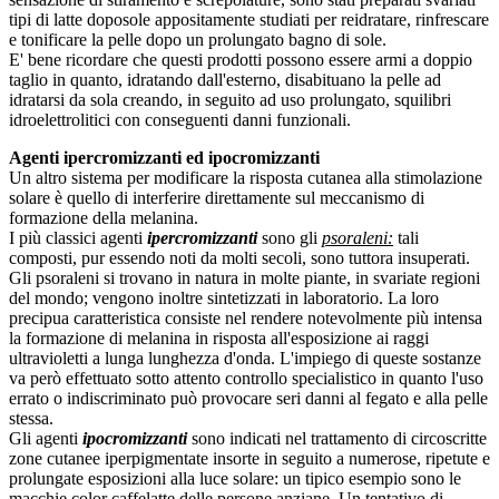
tipi di latte doposole appositamente studiati per reidratare, rinfrescare
e tonificare la pelle dopo un prolungato bagno di sole.
E' bene ricordare che questi prodotti possono essere armi a doppio
taglio in quanto, idratando dall'esterno, disabituano la pelle ad
idratarsi da sola creando, in seguito ad uso prolungato, squilibri
idroelettrolitici con conseguenti danni funzionali.
Agenti ipercromizzanti ed ipocromizzanti
Un altro sistema per modificare la risposta cutanea alla stimolazione
solare è quello di interferire direttamente sul meccanismo di
formazione della melanina.
I più classici agenti
ipercromizzanti
sono gli
psoraleni:
tali
composti, pur essendo noti da molti secoli, sono tuttora insuperati.
Gli psoraleni si trovano in natura in molte piante, in svariate regioni
del mondo; vengono inoltre sintetizzati in laboratorio. La loro
precipua caratteristica consiste nel rendere notevolmente più intensa
la formazione di melanina in risposta all'esposizione ai raggi
ultravioletti a lunga lunghezza d'onda. L'impiego di queste sostanze
va però effettuato sotto attento controllo specialistico in quanto l'uso
errato o indiscriminato può provocare seri danni al fegato e alla pelle
stessa.
Gli agenti
ipocromizzanti
sono indicati nel trattamento di circoscritte
zone cutanee iperpigmentate insorte in seguito a numerose, ripetute e
prolungate esposizioni alla luce solare: un tipico esempio sono le
macchie color caffelatte delle persone anziane. Un tentativo di