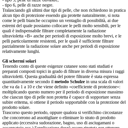
- tipo 6, pelle di razze negre.
Tralasciando gli ultimi due tipi di pelle, che non richiedono in pratica
alcun tipo di protezione essendo gia protette naturalmente, si nota
come le pelli bianche occupino un ventaglio di possibilità, ai due
estremi del quale possiamo collocare le pelli molto sensibili, per le
quali è indispensabile filtrare completamente la radiazione
ultravioletta «B» anche per periodi di esposizione molto brevi, e le
pelli particolarmente resistenti, per le quali è sufficiente filtrare
parzialmente la radiazione solare anche per periodi di esposizione
relativamente lunghi.
Gli schermi solari
Tenendo conto di queste esigenze cutanee sono stati studiati e
preparati composti topici in grado di filtrare in diversa misura i raggi
ultravioletti. Questa gradualità del potere filtrante è stata espressa
quantitativamente secondo il
metodo Schulze
in una scala di valori
che va da 1 a 10 e che viene definito «coefficiente di protezione»:
moltiplicando questo numero per il periodo di esposizione massimo
che ciascun tipo di pelle non protetta è capace di sopportare senza
subire eritema, si ottiene il periodo sopportabile con la protezione del
prodotto solare.
Trascorso questo periodo, oppure qualora si verifichino circostanze
che concorrono ad assottigliare o eliminare lo strato di prodotto
applicato (eccessiva sudorazione, bagno, uso di asciugamani o
accappatoio ecc.) l'applicazione dovrà essere ripetuta per ottenere