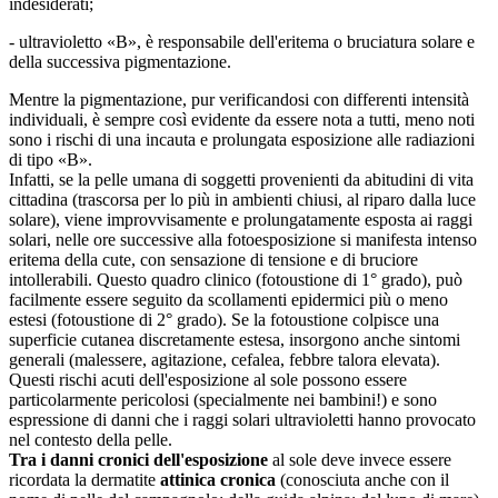
indesiderati;
- ultravioletto «B», è responsabile dell'eritema o bruciatura solare e
della successiva pigmentazione.
Mentre la pigmentazione, pur verificandosi con differenti intensità
individuali, è sempre così evidente da essere nota a tutti, meno noti
sono i rischi di una incauta e prolungata esposizione alle radiazioni
di tipo «B».
Infatti, se la pelle umana di soggetti provenienti da abitudini di vita
cittadina (trascorsa per lo più in ambienti chiusi, al riparo dalla luce
solare), viene improvvisamente e prolungatamente esposta ai raggi
solari, nelle ore successive alla fotoesposizione si manifesta intenso
eritema della cute, con sensazione di tensione e di bruciore
intollerabili. Questo quadro clinico (fotoustione di 1° grado), può
facilmente essere seguito da scollamenti epidermici più o meno
estesi (fotoustione di 2° grado). Se la fotoustione colpisce una
superficie cutanea discretamente estesa, insorgono anche sintomi
generali (malessere, agitazione, cefalea, febbre talora elevata).
Questi rischi acuti dell'esposizione al sole possono essere
particolarmente pericolosi (specialmente nei bambini!) e sono
espressione di danni che i raggi solari ultravioletti hanno provocato
nel contesto della pelle.
Tra i danni cronici dell'esposizione
al sole deve invece essere
ricordata la dermatite
attinica cronica
(conosciuta anche con il