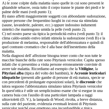
A) le zone colpite dalla malattia siano quelle in cui sono presenti le
ghiandole sebacee, ossia tutto il corpo tranne le piante dei piedi e le
palme delle mani (vedi punto 1);
B)
siano affetti maggiormente soggetti con abbondante sudorazione,
oppure persone che frequentino luoghi in cui essa sia stimolata
(saune, lavanderie, palestre, ecc.) oppure indossino indumenti
sintetici che mantengono umida la pelle (vedi punto 2);
C) nel nostro paese sia tipica la periodicità estiva (vedi punto 3): il
clima caldo-umido estivo infatti stimola la sudorazione (vedi B) e la
produzione di melanina, responsabile dell'abbronzatura e quindi di
quel contrasto cromatico che è alla base dell'inestetismo della
malattia.
Nella diagnosi dell' affezione bisogna tener conto che non tutte le
macchie bianche della cute sono Pityriasis versicolor. Capita spesso
infatti che si presentino a visita persone erroneamente convinte di
avere tale malattia. Ricordiamo ad esempio che la
Vitiligine
, la
Pityriasi alba
(tipica del volto dei bambini), le
Acromie lenticolari
idiopatiche
(presenti alle gambe di persone di età matura, specie se
con precedenti di prolungate esposizioni solari), le
discromie
che
talora seguono l'abbronzatura simulano talora Pityriasis versicolor
In quest'ottica è utile un semplicissimo esame che si esegue in una
camera buia con l'ausilio di una particolare lampada a raggi
ultravioletti (D. V.), la lampada di Wood; rivolta, a breve distanza,
sulla cute del paziente, evidenzia eventuali lesioni di Pityriasis
versicolor poiché esse emettono una inconfondibile e tipica