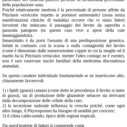
della popolazione sana.
Poiché relativamente modesta è la percentuale di persone affette da
Pityriasis versicolor rispetto ai portatori asintomatici (ossia senza
manifestazioni cliniche di malattia) occorre che vi siano fattori
favorenti che inducano il passaggio del lievito da saprofita a
parassita patogeno (in questo caso vive a spese della cute
danneggiandola).
Innanzitutto è da porsi l'assunto di una predisposizione genetica.
Infatti in contrasto con la scarsa o nulla contagiosità del lievito
(come è dimostrato dalle numerosissime coppie in cui la moglie od il
marito ha la Pityriasis versicolor. mentre l'altro coniuge ne è esente),
non è raro osservare nuclei familiari della medesima discendenza
ammalati.
Su questo carattere individuale fondamentale se ne inseriscono altri,
chiaramente favorevoli:
1) i lipidi (grassi) cutanei (come detto in precedenza il lievito si nutre
di grassi), sia di produzione delle ghiandole sebacee sia derivanti
dalla decomposizione delle cellule della cute;
2) la secrezione sudorale influenza la crescita poiché, come ogni
altro fungo, il Pityrosporum ha bisogno di umidità per crescere;
3) il clima caldo-umido, tipico delle regioni tropicali.
Da quest'insieme di fattori si comprende come