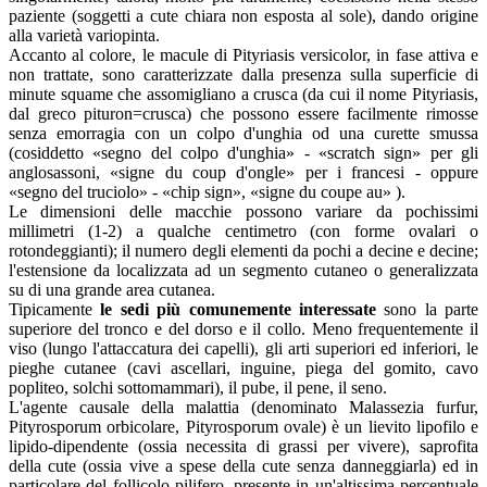
paziente (soggetti a cute chiara non esposta al sole), dando origine
alla varietà variopinta.
Accanto al colore, le macule di Pityriasis versicolor, in fase attiva e
non trattate, sono caratterizzate dalla presenza sulla superficie di
minute squame che assomigliano a crusca (da cui il nome Pityriasis,
dal greco pituron=crusca) che possono essere facilmente rimosse
senza emorragia con un colpo d'unghia od una curette smussa
(cosiddetto «segno del colpo d'unghia» - «scratch sign» per gli
anglosassoni, «signe du coup d'ongle» per i francesi - oppure
«segno del truciolo» - «chip sign», «signe du coupe au» ).
Le dimensioni delle macchie possono variare da pochissimi
millimetri (1-2) a qualche centimetro (con forme ovalari o
rotondeggianti); il numero degli elementi da pochi a decine e decine;
l'estensione da localizzata ad un segmento cutaneo o generalizzata
su di una grande area cutanea.
Tipicamente
le sedi più comunemente interessate
sono la parte
superiore del tronco e del dorso e il collo. Meno frequentemente il
viso (lungo l'attaccatura dei capelli), gli arti superiori ed inferiori, le
pieghe cutanee (cavi ascellari, inguine, piega del gomito, cavo
popliteo, solchi sottomammari), il pube, il pene, il seno.
L'agente causale della malattia (denominato Malassezia furfur,
Pityrosporum orbicolare, Pityrosporum ovale) è un lievito lipofilo e
lipido-dipendente (ossia necessita di grassi per vivere), saprofita
della cute (ossia vive a spese della cute senza danneggiarla) ed in
particolare del follicolo pilifero, presente in un'altissima percentuale