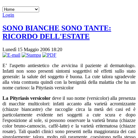
Login
SONO BIANCHE SONO TANTE:
RICORDO DELL'ESTATE
Lunedì 15 Maggio 2006 18:20
E’ l'aspetto antiestetico che avvicina il paziente al dermatologo.
Infatti non sono presenti sintomi soggettivi nè effetti sullo stato
generale: la salute del soggetto è buona. La cute talora sgradevole
alla vista contrasta quindi con la benignità della malattia che ha un
nome curioso: la Pityriasis versicolor
La Pityriasis versicolor
deve il suo nome (versicolor) alla presenza
di macchie multicolori: infatti accanto alla varietà acromizzante
(chiazze biancastre) che raccoglie circa la metà dei casi ed è
particolarmente evidente nei soggetti a cute scura e dopo
l'esposizione al sole, si possono osservare la varietà bruna (chiazze
color bruno-camoscio, caffè-latte) e la varietà eritematosa (chiazze
rosate). Tali quadri clinici sono presenti nella maggioranza dei casi
singolarmente; talora, molto più raramente, coesistono nella stesso