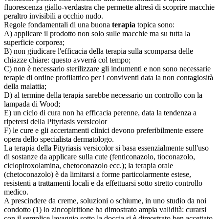
fluorescenza giallo-verdastra che permette altresì di scoprire macchie
peraltro invisibili a occhio nudo.
Regole fondamentali di una buona
terapia
topica sono:
A) applicare il prodotto non solo sulle macchie ma su tutta la
superficie corporea;
B) non giudicare l'efficacia della terapia sulla scomparsa delle
chiazze chiare: questo avverrà col tempo;
C) non è necessario sterilizzare gli indumenti e non sono necessarie
terapie di ordine profilattico per i conviventi data la non contagiosità
della malattia;
D) al termine della terapia sarebbe necessario un controllo con la
lampada di Wood;
E) un ciclo di cura non ha efficacia perenne, data la tendenza a
ripetersi della Pityriasis versicolor
F) le cure e gli accertamenti clinici devono preferibilmente essere
opera dello specialista dermatologo.
La terapia della Pityriasis versicolor si basa essenzialmente sull'uso
di sostanze da applicare sulla cute (fenticonazolo, tioconazolo,
ciclopiroxolamina, chetoconazolo ecc.); la terapia orale
(chetoconazolo) è da limitarsi a forme particolarmente estese,
resistenti a trattamenti locali e da effettuarsi sotto stretto controllo
medico.
A prescindere da creme, soluzioni o schiume, in uno studio da noi
condotto (1) lo zincopiritione ha dimostrato ampia validità: curarsi
con il semplice lavaggio sotto la doccia si è dimostrato ben accettato