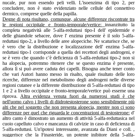
nucale, pur non essendo peli velli. L'isoenzima di tipo 2, per
concludere, non è stato evidenziato nelle cellule del connettivo
dermico, comprese quelle della papilla.
Degne di nota risultano, comunque, alcune differenze riscontrate tra
le regioni occipitale e fronto-temporale/vertice:
innanzitutto la
completa negatività alle 5-alfa-reduttasi tipo-I dell' epidermide e
delle ghiandole sebacee, dove l' enzima presente è il solo 5-alfa-
reduttasi tipo-2, a livello delle aree alopeciche. Ne scaturisce che, se
è vero che la distribuzione e localizzazione dell' enzima 5-alfa-
reduttasi tipo-1 corrisponde a quella dei recettori degli androgeni, e
se è vero che quando c’è deficienza di 5-alfa-reduttasi tipo-2 non si
ha alopecia, potremmo ritenere che se questo enzima è presente,
allora lì si può avere caduta dei capelli. Bisogna anche tener conto
che vari Autori hanno messo in risalto, quale risultato delle loro
ricerche, differenze nel metabolismo degli androgeni nelle diverse
regioni cutanee e la differente distribuzione di 5-alfa-reduttasi di tipo
1 e 2 a livello occipitale e fronto-temporale/vertice può esserne una
riprova.
Altra evidenza venuta fuori da numerosi studi è che
nell'uomo calvo i livelli di diidrotestosterone sono sensibilmente più
alti che nel soggetto che non presenta alopecia, mentre non ci sono
differenze per quel che riguarda le concentrazioni di testosterone:
d'
altro canto è dimostrato un aumento di attività 5-alfa-reduttasica nel
cuoio capelluto calvo e mancanza di calvizie in caso di deficienza di
5-alfa-reduttasi. Un'ipotesi interessante, avanzata da Diani e coll. ,
suggerisce che la Finasteride, un potente inibitore della 5-alfa-