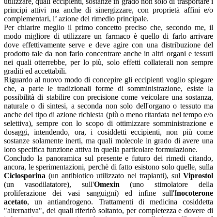
utilizzare, quali eccipienti, sostanze in grado non solo di trasportare i
principi attivi ma anche di sinergizzare, con proprietà affini e/o
complementari, l’ azione del rimedio principale.
Per chiarire meglio il primo concetto preciso che, secondo me, il
modo migliore di utilizzare un farmaco è quello di farlo arrivare
dove effettivamente serve e deve agire con una distribuzione del
prodotto tale da non farlo concentrare anche in altri organi e tessuti
nei quali otterrebbe, per lo più, solo effetti collaterali non sempre
graditi ed accettabili.
Riguardo al nuovo modo di concepire gli eccipienti voglio spiegare
che, a parte le tradizionali forme di somministrazione, esiste la
possibilità di stabilire con precisione come veicolare una sostanza,
naturale o di sintesi, a seconda non solo dell'organo o tessuto ma
anche del tipo di azione richiesta (più o meno ritardata nel tempo e/o
selettiva), sempre con lo scopo di ottimizzare somministrazione e
dosaggi, intendendo, ora, i cosiddetti eccipienti, non più come
sostanze solamente inerti, ma quali molecole in grado di avere una
loro specifica funzione attiva in quella particolare formulazione.
Concludo la panoramica sul presente e futuro dei rimedi citando,
ancora, le sperimentazioni, perchè di fatto esistono solo quelle, sulla
Ciclosporina
(un antibiotico utilizzato nei trapianti), sul
Viprostol
(un vasodilatatore), sull'
Omexin
(uno stimolatore della
proliferazione dei vasi sanguigni) ed infine sull'I
nocoterone
acetato
, un antiandrogeno. Trattamenti di medicina cosiddetta
"alternativa", dei quali riferirò soltanto, per completezza e dovere di