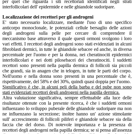
per quel che riguarda i siti recettoriali identificati negli strati
interfollicolari dell' epidermide e nelle ghiandole sudoripare.
Localizzazione dei recettori per gli androgeni
E' stato necessario localizzare, mediante l'uso di uno specifico
anticorpo monoclonale, le potenziali cellule bersaglio delle azioni
degli androgeni sulla pelle per cercare di comprendere il
meccanismo base attraverso il quale questi ormoni svolgono i loro
vari effetti. I recettori degli androgeni sono stati evidenziati in alcuni
fibroblasti dermici, in tutte le ghiandole sebacee ed anche, in diversa
percentuale per l'uomo e per la donna, nei cheratinociti epidermici
interfollicolari e nei dotti pilosebacei dei cheratinociti. I suddetti
recettori sono presenti nella papilla dermica di follicoli sia piccoli
che grandi, sia in anagen che in telogen, in tutte le parti del corpo.
Nell'uomo e nella donna sono presenti in una percentuale che è,
rispettivamente, del 58% e del 30%, quindi quasi doppia per l'uomo.
Significativo è che, in alcuni peli della barba e del pube non sono
stati evidenziati recettori degli androgeni nella papilla dermica.
Altra valutazione significativa, sempre effettuabile alla luce delle
risultanze ottenute con la presente ricerca, è che i suddetti ormoni
influenzano lo sviluppo puberale delle ghiandole sudoripare ma non
ne influenzano la secrezione; inoltre hanno un' azione stimolante
sull' accrescimento di follicoli piliferi e ghiandole sebacee sia della
faccia che del dorso. Di notevole importanza e la presenza di
recettori degli androgeni nella papilla dermica; se si pensa all'assenza