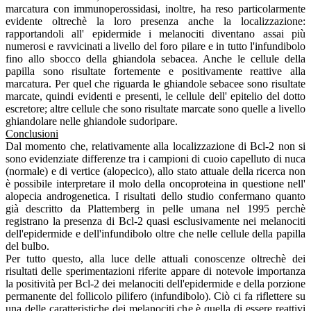
marcatura con immunoperossidasi, inoltre, ha reso particolarmente
evidente oltrechè la loro presenza anche la localizzazione:
rapportandoli all' epidermide i melanociti diventano assai più
numerosi e ravvicinati a livello del foro pilare e in tutto l'infundibolo
fino allo sbocco della ghiandola sebacea. Anche le cellule della
papilla sono risultate fortemente e positivamente reattive alla
marcatura. Per quel che riguarda le ghiandole sebacee sono risultate
marcate, quindi evidenti e presenti, le cellule dell' epitelio del dotto
escretore; altre cellule che sono risultate marcate sono quelle a livello
ghiandolare nelle ghiandole sudoripare.
Conclusioni
Dal momento che, relativamente alla localizzazione di Bcl-2 non si
sono evidenziate differenze tra i campioni di cuoio capelluto di nuca
(normale) e di vertice (alopecico), allo stato attuale della ricerca non
è possibile interpretare il molo della oncoproteina in questione nell'
alopecia androgenetica. I risultati dello studio confermano quanto
già descritto da Plattemberg in pelle umana nel 1995 perchè
registrano la presenza di Bcl-2 quasi esclusivamente nei melanociti
dell'epidermide e dell'infundibolo oltre che nelle cellule della papilla
del bulbo.
Per tutto questo, alla luce delle attuali conoscenze oltrechè dei
risultati delle sperimentazioni riferite appare di notevole importanza
la positività per Bcl-2 dei melanociti dell'epidermide e della porzione
permanente del follicolo pilifero (infundibolo). Ciò ci fa riflettere su
una delle caratteristiche dei melanociti che è quella di essere reattivi