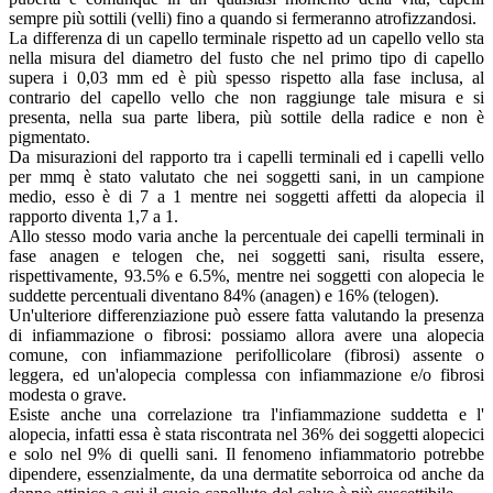
sempre più sottili (velli) fino a quando si fermeranno atrofizzandosi.
La differenza di un capello terminale rispetto ad un capello vello sta
nella misura del diametro del fusto che nel primo tipo di capello
supera i 0,03 mm ed è più spesso rispetto alla fase inclusa, al
contrario del capello vello che non raggiunge tale misura e si
presenta, nella sua parte libera, più sottile della radice e non è
pigmentato.
Da misurazioni del rapporto tra i capelli terminali ed i capelli vello
per mmq è stato valutato che nei soggetti sani, in un campione
medio, esso è di 7 a 1 mentre nei soggetti affetti da alopecia il
rapporto diventa 1,7 a 1.
Allo stesso modo varia anche la percentuale dei capelli terminali in
fase anagen e telogen che, nei soggetti sani, risulta essere,
rispettivamente, 93.5% e 6.5%, mentre nei soggetti con alopecia le
suddette percentuali diventano 84% (anagen) e 16% (telogen).
Un'ulteriore differenziazione può essere fatta valutando la presenza
di infiammazione o fibrosi: possiamo allora avere una alopecia
comune, con infiammazione perifollicolare (fibrosi) assente o
leggera, ed un'alopecia complessa con infiammazione e/o fibrosi
modesta o grave.
Esiste anche una correlazione tra l'infiammazione suddetta e l'
alopecia, infatti essa è stata riscontrata nel 36% dei soggetti alopecici
e solo nel 9% di quelli sani. Il fenomeno infiammatorio potrebbe
dipendere, essenzialmente, da una dermatite seborroica od anche da