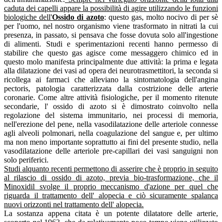
caduta dei capelli appare la possibilità di agire utilizzando le funzioni
biologiche dell'
Ossido di azoto
: questo gas, molto nocivo di per sè
per l'uomo, nel nostro organismo viene trasformato in nitrati la cui
presenza, in passato, si pensava che fosse dovuta solo all'ingestione
di alimenti. Studi e sperimentazioni recenti hanno permesso di
stabilire che questo gas agisce come messaggero chimico ed in
questo molo manifesta principalmente due attività: la prima e legata
alla dilatazione dei vasi ad opera dei neurotrasmettitori, la seconda si
ricollega ai farmaci che alleviano la sintomatologia dell'angina
pectoris, patologia caratterizzata dalla costrizione delle arterie
coronarie. Come altre attività fisiologiche, per il momento ritenute
secondarie, l' ossido di azoto si è dimostrato coinvolto nella
regolazione del sistema immunitario, nei processi di memoria,
nell'erezione del pene, nella vasodilatazione delle arteriole connesse
agli alveoli polmonari, nella coagulazione del sangue e, per ultimo
ma non meno importante soprattutto ai fini del presente studio, nella
vasodilatazione delle arteriole pre-capillari dei vasi sanguigni non
solo periferici.
Studi alquanto recenti permettono di asserire che è proprio in seguito
al rilascio di ossido di azoto, previa bio-trasformazione, che il
Minoxidil svolge il proprio meccanismo d'azione per quel che
riguarda il trattamento dell' alopecia e ciò sicuramente spalanca
nuovi orizzonti nel trattamento dell' alopecia.
La sostanza appena citata è un potente dilatatore delle arterie,