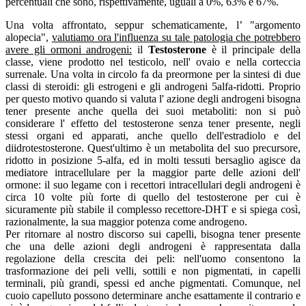
percentuali che sono, rispettivamente, uguali a 0%, 63% e 67%.
Una volta affrontato, seppur schematicamente, l’ "argomento
alopecia",
valutiamo ora l'influenza su tale patologia che potrebbero
avere gli ormoni androgeni:
il
Testosterone
è il principale della
classe, viene prodotto nel testicolo, nell' ovaio e nella corteccia
surrenale. Una volta in circolo fa da preormone per la sintesi di due
classi di steroidi: gli estrogeni e gli androgeni 5alfa-ridotti. Proprio
per questo motivo quando si valuta l' azione degli androgeni bisogna
tener presente anche quella dei suoi metaboliti: non si può
considerare l' effetto del testosterone senza tener presente, negli
stessi organi ed apparati, anche quello dell'estradiolo e del
diidrotestosterone. Quest'ultimo è un metabolita del suo precursore,
ridotto in posizione 5-alfa, ed in molti tessuti bersaglio agisce da
mediatore intracellulare per la maggior parte delle azioni dell'
ormone: il suo legame con i recettori intracellulari degli androgeni è
circa 10 volte più forte di quello del testosterone per cui è
sicuramente più stabile il complesso recettore-DHT e si spiega così,
razionalmente, la sua maggior potenza come androgeno.
Per ritornare al nostro discorso sui capelli, bisogna tener presente
che una delle azioni degli androgeni è rappresentata dalla
regolazione della crescita dei peli: nell'uomo consentono la
trasformazione dei peli velli, sottili e non pigmentati, in capelli
terminali, più grandi, spessi ed anche pigmentati. Comunque, nel
cuoio capelluto possono determinare anche esattamente il contrario e