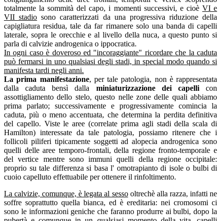
totalmente la sommità del capo, i momenti successivi, e cioè
VI e
VII stadio
sono caratterizzati da una progressiva riduzione della
capigliatura residua, tale da far rimanere solo una banda di capelli
laterale, sopra le orecchie e al livello della nuca, a questo punto si
parla di calvizie androgenica o ippocratica.
In ogni caso è doveroso ed "incoraggiante" ricordare che la caduta
può fermarsi in uno qualsiasi degli stadi, in special modo quando si
manifesta tardi negli anni.
La prima manifestazione
, per tale patologia, non è rappresentata
dalla caduta bensì dalla
miniaturizzazione dei capelli
con
assottigliamento dello stelo, questo nelle zone delle quali abbiamo
prima parlato; successivamente e progressivamente comincia la
caduta, più o meno accentuata, che determina la perdita definitiva
del capello. Viste le aree (correlate prima agli stadi della scala di
Hamilton) interessate da tale patologia, possiamo ritenere che i
follicoli piliferi tipicamente soggetti ad alopecia androgenica sono
quelli delle aree temporo-frontali, della regione fronto-temporale e
del vertice mentre sono immuni quelli della regione occipitale:
proprio su tale differenza si basa l' omotrapianto di isole o bulbi di
cuoio capelluto effettuabile per ottenere il rinfoltimento.
La calvizie, comunque, è legata al sesso
oltrechè alla razza, infatti ne
soffre soprattutto quella bianca, ed è ereditaria: nei cromosomi ci
sono le informazioni geniche che faranno produrre ai bulbi, dopo la
pubertà e comunque in un qualsiasi momento della vita, capelli