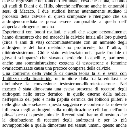
cioè la regressione del follicolo terminale, cosa che capita, secondo
gli studi di Diani e di Hills, oltrechè nell'uomo anche in entrambi i
sessi di Macaco. I due studiosi hanno attentamente studiato il
processo della calvizie di questi scimpanzè e ritengono che sia
androgeno-mediata e possa essere comparabile a quella dell'
alopecia androgenica umana.
Esperimenti con buoni risultati, e studi che seguo personalmente,
hanno dimostrato che nei macachi la calvizie inizia alla loro pubertà
(circa 4 anni di vita) concomitantemente con un aumento degli
androgeni e del loro metabolismo producente, tra l' altro, il
diidrotestosterone. Ciò è stato evidenziato nella parte frontale di
giovani scimpanzè che stavano perdendo i capelli e, parimenti,
anche una somministrazione esogena di testosterone a femmine
ovariectomizzate causa una precoce comparsa della calvizie.
Una conferma della validità di questa teoria la si è avuta con
1'utilizzo della finasteride,
un inibitore dalla 5-alfa-reduttasi che
diminuisce la conversione testosterone-diidrotestosterone. Nel
macaco è stata dimostrata una estesa presenza di recettori degli
androgeni nello strato dermico, in quello esterno della radice,
nell'epitelio del pelo e nella papilla dermica dei follicoli piliferi e
delle ghiandole sebacee: questo suggerisce e conferma la notevole
influenza degli androgeni sulla moltiplicazione cellulare nell'unita
pilo-sebacea di questo animale. Recenti studi hanno dimostrato che
la distribuzione di recettori degli androgeni è per lo più
sovrapponibile a quella dimostrata nei tessuti umani, questo anche