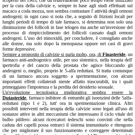
scoperto nel 1963, che da relativamente poco tempo viene utilizzato
per la cura della calvizie e, sempre in base agli studi effettuati sul
macaco a coda mozza, non sembra contrastare l' attività degli ormoni
androgeni; in ogni caso si nota che, a seguito di frizioni locali per
lunghi periodi di tempo di tale farmaco, si determina non solo una
diminuzione dei follicoli in fase telogen ma anche un'inversione del
processo di rimpicciolimento dei follicoli causato dagli ormoni
androgeni. L'uso del minoxidil, per concludere, è consigliato anche
alle donne, ma solo dopo la menopausa oppure nei casi di gravi
forme depressive.
Sempre a proposito di calvizie si parla molto, ora, di
Finasteride
,
un
farmaco anti-androgenico utile, per uso sistemico, nella terapia dell'
ipertrofia e del cancro della prostata che agisce bloccando gli
androgeni o, meglio, proprio le 5-alfa reduttasi. Si tratta comunque
di un farmaco ancora soggetto a sperimentazione, con alcuni
importanti effetti collaterali niente affatto trascurabili, tra i quali
primeggiano l'impotenza e la perdita del desiderio sessuale.
Un'evoluzione tecnologica migliorativa sembra essere la
Dutasteride
,
farmaco inibitore di entrambi gli isoenzimi delle 5alfa-
reduttasi (tipo 1 e 2), tutt' ora in sperimentazione clinica. Altri
possibili interventi nella terapia della calvizie sono legati all'uso di
sostanze attive in altri meccanismi che interessano il ciclo vitale del
bulbo pilifero: alcuni ricercatori tedeschi sono convinti che nella
caduta dei capelli possa entrarci il sistema immunitario e ritengono
che per migliorare il suo funzionamento e correggere determinati