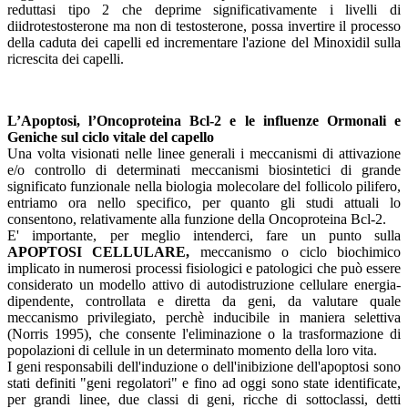
reduttasi tipo 2 che deprime significativamente i livelli di
diidrotestosterone ma non di testosterone, possa invertire il processo
della caduta dei capelli ed incrementare l'azione del Minoxidil sulla
ricrescita dei capelli.
L’Apoptosi, l’Oncoproteina Bcl-2 e le influenze Ormonali e
Geniche sul ciclo vitale del capello
Una volta visionati nelle linee generali i meccanismi di attivazione
e/o controllo di determinati meccanismi biosintetici di grande
significato funzionale nella biologia molecolare del follicolo pilifero,
entriamo ora nello specifico, per quanto gli studi attuali lo
consentono, relativamente alla funzione della Oncoproteina Bcl-2.
E' importante, per meglio intenderci, fare un punto sulla
APOPTOSI CELLULARE,
meccanismo o ciclo biochimico
implicato in numerosi processi fisiologici e patologici che può essere
considerato un modello attivo di autodistruzione cellulare energia-
dipendente, controllata e diretta da geni, da valutare quale
meccanismo privilegiato, perchè inducibile in maniera selettiva
(Norris 1995), che consente l'eliminazione o la trasformazione di
popolazioni di cellule in un determinato momento della loro vita.
I geni responsabili dell'induzione o dell'inibizione dell'apoptosi sono
stati definiti "geni regolatori" e fino ad oggi sono state identificate,
per grandi linee, due classi di geni, ricche di sottoclassi, detti