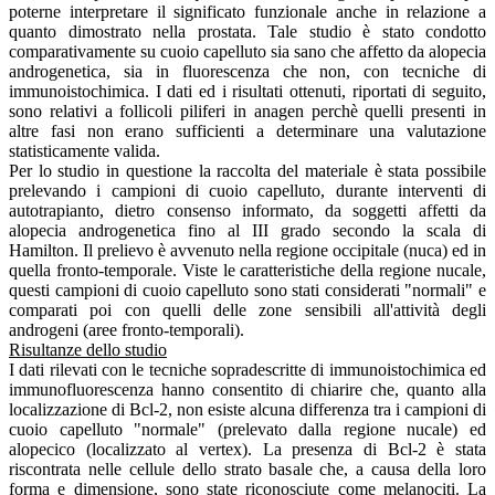
poterne interpretare il significato funzionale anche in relazione a
quanto dimostrato nella prostata. Tale studio è stato condotto
comparativamente su cuoio capelluto sia sano che affetto da alopecia
androgenetica, sia in fluorescenza che non, con tecniche di
immunoistochimica. I dati ed i risultati ottenuti, riportati di seguito,
sono relativi a follicoli piliferi in anagen perchè quelli presenti in
altre fasi non erano sufficienti a determinare una valutazione
statisticamente valida.
Per lo studio in questione la raccolta del materiale è stata possibile
prelevando i campioni di cuoio capelluto, durante interventi di
autotrapianto, dietro consenso informato, da soggetti affetti da
alopecia androgenetica fino al III grado secondo la scala di
Hamilton. Il prelievo è avvenuto nella regione occipitale (nuca) ed in
quella fronto-temporale. Viste le caratteristiche della regione nucale,
questi campioni di cuoio capelluto sono stati considerati "normali" e
comparati poi con quelli delle zone sensibili all'attività degli
androgeni (aree fronto-temporali).
Risultanze dello studio
I dati rilevati con le tecniche sopradescritte di immunoistochimica ed
immunofluorescenza hanno consentito di chiarire che, quanto alla
localizzazione di Bcl-2, non esiste alcuna differenza tra i campioni di
cuoio capelluto "normale" (prelevato dalla regione nucale) ed
alopecico (localizzato al vertex). La presenza di Bcl-2 è stata
riscontrata nelle cellule dello strato basale che, a causa della loro
forma e dimensione, sono state riconosciute come melanociti. La