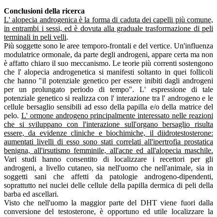
Conclusioni della ricerca
L' alopecia androgenica è la forma di caduta dei capelli più comune,
in entrambi i sessi, ed è dovuta alla graduale trasforrnazione di peli
terminali in peli velli
.
Più soggette sono le aree temporo-frontali e del vertice. Un'influenza
modulatrice ormonale, da parte degli androgeni, appare certa ma non
è affatto chiaro il suo meccanismo. Le teorie più correnti sostengono
che l' alopecia androgenetica si manifesti soltanto in quei follicoli
che hanno "il potenziale genetico per essere inibiti dagli androgeni
per un prolungato periodo di tempo". L' espressione di tale
potenziale genetico si realizza con l' interazione tra l' androgeno e le
cellule bersaglio sensibili ad esso della papilla e/o della matrice del
pelo.
L' ormone androgeno principalmente interessato nelle reazioni
che si sviluppano con l'interazione sull'organo bersaglio risulta
essere, da evidenze cliniche e biochimiche, il diidrotestosterone:
aumentati livelli di esso sono stati correlati all'ipertrofia prostatica
benigna, all'irsutismo femminile, all'acne ed all'alopecia maschile.
Vari studi hanno consentito di localizzare i recettori per gli
androgeni, a livello cutaneo, sia nell'uomo che nell'animale, sia in
soggetti sani che affetti da patologie androgeno-dipendenti,
soprattutto nei nuclei delle cellule della papilla dermica di peli della
barba ed ascellari.
Visto che nell'uomo la maggior parte del DHT viene fuori dalla
conversione del testosterone, è opportuno ed utile localizzare la