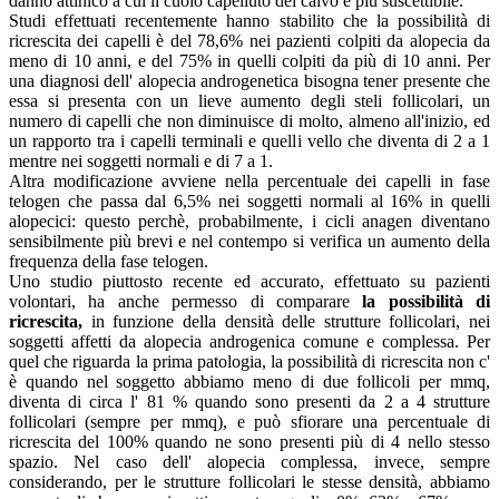
danno attinico a cui il cuoio capelluto del calvo è più suscettibile.
Studi effettuati recentemente hanno stabilito che la possibilità di
ricrescita dei capelli è del 78,6% nei pazienti colpiti da alopecia da
meno di 10 anni, e del 75% in quelli colpiti da più di 10 anni. Per
una diagnosi dell' alopecia androgenetica bisogna tener presente che
essa si presenta con un lieve aumento degli steli follicolari, un
numero di capelli che non diminuisce di molto, almeno all'inizio, ed
un rapporto tra i capelli terminali e quelli vello che diventa di 2 a 1
mentre nei soggetti normali e di 7 a 1.
Altra modificazione avviene nella percentuale dei capelli in fase
telogen che passa dal 6,5% nei soggetti normali al 16% in quelli
alopecici: questo perchè, probabilmente, i cicli anagen diventano
sensibilmente più brevi e nel contempo si verifica un aumento della
frequenza della fase telogen.
Uno studio piuttosto recente ed accurato, effettuato su pazienti
volontari, ha anche permesso di comparare
la possibilità di
ricrescita,
in funzione della densità delle strutture follicolari, nei
soggetti affetti da alopecia androgenica comune e complessa. Per
quel che riguarda la prima patologia, la possibilità di ricrescita non c'
è quando nel soggetto abbiamo meno di due follicoli per mmq,
diventa di circa l' 81 % quando sono presenti da 2 a 4 strutture
follicolari (sempre per mmq), e può sfiorare una percentuale di
ricrescita del 100% quando ne sono presenti più di 4 nello stesso
spazio. Nel caso dell' alopecia complessa, invece, sempre
considerando, per le strutture follicolari le stesse densità, abbiamo