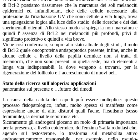
di Bcl-2 possiamo riassumere che la marcatura dei soli melanociti
epidermici ed infundibolari, cioè delle cellule necessarie alla
protezione dall'irradiazione UV che sono cellule a vita lunga, trova
una spiegazione logica alla luce dello studio, delle ricerche e dei dati
sperimentali ottenuti. Allo stesso modo si spiega la non marcatura e
quindi l' assenza di Bcl-2 nei melanociti più profondi, privi di
significato protettivo e quindi a vita breve.
Viene così confermato, sempre allo stato attuale degli studi, il molo
di Bcl-2 quale oncoproteina antiapoptotica presente, infine, anche in
alcune cellule a livello della papilla dermica: non si tratta di
melanociti, che non sono presenti in quella sede, ma di elementi a
lunga vita indispensabili, la dove vengono a trovarsi, per la
rigenerazione del follicolo e l' accrescimento di nuovi peli.
Stato della ricerca sull’alopecia: applicazioni
panoramica sul presente e …futuro dei rimedi
La causa della caduta dei capelli può essere molteplice: questo
processo fisiopatologico, infatti, molto spesso si manifesta come
espressione anche di altri disturbi quali l'acne, l'irsutismo (sesso
femminile), la dermatite seborroica etc.
Sicuramente gli androgeni giocano un ruolo di primaria importanza
per la presenza, a livello epidermico, dell'enzima 5-alfa reduttasi che,
agendo sul testosterone, lo trasforma sul metabolita attivo
androgeneticamente responsabile, per esempio, nello pseudo-