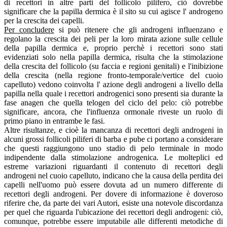
di recettori in altre parti del follicolo pilifero, ciò dovrebbe
significare che la papilla dermica è il sito su cui agisce l' androgeno
per la crescita dei capelli.
Per concludere
si può ritenere che gli androgeni influenzano e
regolano la crescita dei peli per la loro mirata azione sulle cellule
della papilla dermica e, proprio perchè i recettori sono stati
evidenziati solo nella papilla dermica, risulta che la stimolazione
della crescita del follicolo (su faccia e regioni genitali) e l'inibizione
della crescita (nella regione fronto-temporale/vertice del cuoio
capelluto) vedono coinvolta l' azione degli androgeni a livello della
papilla nella quale i recettori androgenici sono presenti sia durante la
fase anagen che quella telogen del ciclo del pelo: ciò potrebbe
significare, ancora, che l'influenza ormonale riveste un ruolo di
primo piano in entrambe le fasi.
Altre risultanze, e cioè la mancanza di recettori degli androgeni in
alcuni grossi follicoli piliferi di barba e pube ci portano a considerare
che questi raggiungono uno stadio di pelo terminale in modo
indipendente dalla stimolazione androgenica. Le molteplici ed
estreme variazioni riguardanti il contenuto di recettori degli
androgeni nel cuoio capelluto, indicano che la causa della perdita dei
capelli nell'uomo può essere dovuta ad un numero differente di
recettori degli androgeni. Per dovere di informazione è doveroso
riferire che, da parte dei vari Autori, esiste una notevole discordanza
per quel che riguarda l'ubicazione dei recettori degli androgeni: ciò,
comunque, potrebbe essere imputabile alle differenti metodiche di