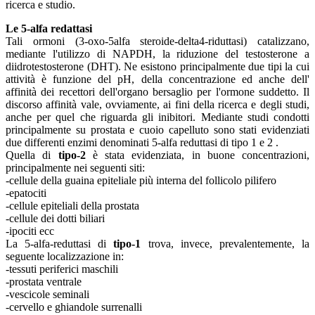
ricerca e studio.
Le 5-alfa redattasi
Tali ormoni (3-oxo-5alfa steroide-delta4-riduttasi) catalizzano,
mediante l'utilizzo di NAPDH, la riduzione del testosterone a
diidrotestosterone (DHT). Ne esistono principalmente due tipi la cui
attività è funzione del pH, della concentrazione ed anche dell'
affinità dei recettori dell'organo bersaglio per l'ormone suddetto. Il
discorso affinità vale, ovviamente, ai fini della ricerca e degli studi,
anche per quel che riguarda gli inibitori. Mediante studi condotti
principalmente su prostata e cuoio capelluto sono stati evidenziati
due differenti enzimi denominati 5-alfa reduttasi di tipo 1 e 2 .
Quella di
tipo-2
è stata evidenziata, in buone concentrazioni,
principalmente nei seguenti siti:
-cellule della guaina epiteliale più interna del follicolo pilifero
-epatociti
-cellule epiteliali della prostata
-cellule dei dotti biliari
-ipociti ecc
La 5-alfa-reduttasi di
tipo-1
trova, invece, prevalentemente, la
seguente localizzazione in:
-tessuti periferici maschili
-prostata ventrale
-vescicole seminali
-cervello e ghiandole surrenalli