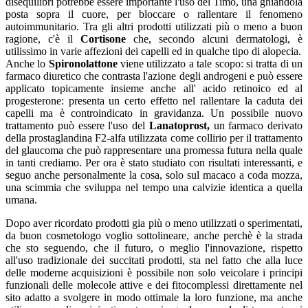
disequilibri potrebbe essere importante l'uso del Timo, una ghiandola
posta sopra il cuore, per bloccare o rallentare il fenomeno
autoimmunitario. Tra gli altri prodotti utilizzati più o meno a buon
ragione, c'è il
Cortisone
che, secondo alcuni dermatologi, è
utilissimo in varie affezioni dei capelli ed in qualche tipo di alopecia.
Anche lo
Spironolattone
viene utilizzato a tale scopo: si tratta di un
farmaco diuretico che contrasta l'azione degli androgeni e può essere
applicato topicamente insieme anche all' acido retinoico ed al
progesterone: presenta un certo effetto nel rallentare la caduta dei
capelli ma è controindicato in gravidanza. Un possibile nuovo
trattamento può essere l'uso del
Lanatoprost,
un farmaco derivato
della prostaglandina F2-alfa utilizzata come collirio per il trattamento
del glaucoma che può rappresentare una promessa futura nella quale
in tanti crediamo. Per ora è stato studiato con risultati interessanti, e
seguo anche personalmente la cosa, solo sul macaco a coda mozza,
una scimmia che sviluppa nel tempo una calvizie identica a quella
umana.
Dopo aver ricordato prodotti gia più o meno utilizzati o sperimentati,
da buon cosmetologo voglio sottolineare, anche perchè è la strada
che sto seguendo, che il futuro, o meglio l'innovazione, rispetto
all'uso tradizionale dei succitati prodotti, sta nel fatto che alla luce
delle moderne acquisizioni è possibile non solo veicolare i principi
funzionali delle molecole attive e dei fitocomplessi direttamente nel
sito adatto a svolgere in modo ottimale la loro funzione, ma anche