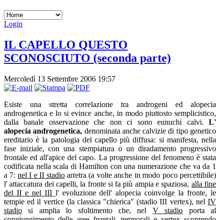
Login
IL CAPELLO QUESTO
SCONOSCIUTO (seconda parte)
Mercoledì 13 Settembre 2006 19:57
Esiste una stretta correlazione tra androgeni ed alopecia
androgenetica e lo si evince anche, in modo piuttosto semplicistico,
dalla banale osservazione che non ci sono eunuchi calvi.
L'
alopecia androgenetica,
denominata anche calvizie di tipo genetico
ereditario è la patologia del capello più diffusa: si manifesta, nella
fase iniziale, con una stempiatura o un diradamento progressivo
frontale ed all'apice del capo. La progressione del fenomeno è stata
codificata nella scala di Hamilton con una numerazione che va da 1
a 7:
nel I e II stadio
arretra (a volte anche in modo poco percettibile)
l' attaccatura dei capelli, la fronte si fa più ampia e spaziosa,
alla fine
del II e nel III
l' evoluzione dell' alopecia coinvolge la fronte, le
tempie ed il vertice (la classica "chierica" (stadio III vertex), nel
IV
stadio
si amplia lo sfoltimento che, nel
V stadio
porta al
congiungimento delle aree frontali, temporali e vertex scoprendo