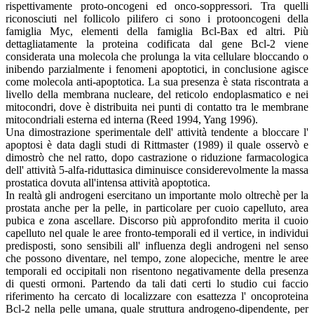
rispettivamente proto-oncogeni ed onco-soppressori. Tra quelli
riconosciuti nel follicolo pilifero ci sono i protooncogeni della
famiglia Myc, elementi della famiglia Bcl-Bax ed altri. Più
dettagliatamente la proteina codificata dal gene Bcl-2 viene
considerata una molecola che prolunga la vita cellulare bloccando o
inibendo parzialmente i fenomeni apoptotici, in conclusione agisce
come molecola anti-apoptotica. La sua presenza è stata riscontrata a
livello della membrana nucleare, del reticolo endoplasmatico e nei
mitocondri, dove è distribuita nei punti di contatto tra le membrane
mitocondriali esterna ed interna (Reed 1994, Yang 1996).
Una dimostrazione sperimentale dell' attività tendente a bloccare l'
apoptosi è data dagli studi di Rittmaster (1989) il quale osservò e
dimostrò che nel ratto, dopo castrazione o riduzione farmacologica
dell' attività 5-alfa-riduttasica diminuisce considerevolmente la massa
prostatica dovuta all'intensa attività apoptotica.
In realtà gli androgeni esercitano un importante molo oltrechè per la
prostata anche per la pelle, in particolare per cuoio capelluto, area
pubica e zona ascellare. Discorso più approfondito merita il cuoio
capelluto nel quale le aree fronto-temporali ed il vertice, in individui
predisposti, sono sensibili all' influenza degli androgeni nel senso
che possono diventare, nel tempo, zone alopeciche, mentre le aree
temporali ed occipitali non risentono negativamente della presenza
di questi ormoni. Partendo da tali dati certi lo studio cui faccio
riferimento ha cercato di localizzare con esattezza l' oncoproteina
Bcl-2 nella pelle umana, quale struttura androgeno-dipendente, per