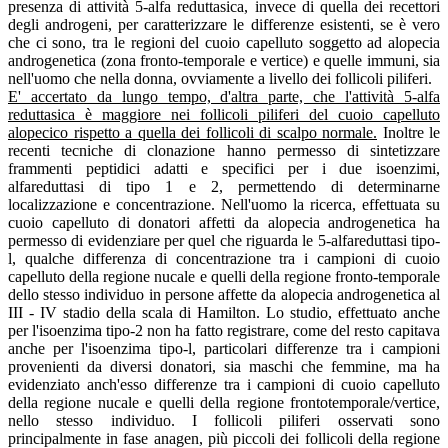
presenza di attività 5-alfa reduttasica, invece di quella dei recettori
degli androgeni, per caratterizzare le differenze esistenti, se è vero
che ci sono, tra le regioni del cuoio capelluto soggetto ad alopecia
androgenetica (zona fronto-temporale e vertice) e quelle immuni, sia
nell'uomo che nella donna, ovviamente a livello dei follicoli piliferi.
E' accertato da lungo tempo, d'altra parte, che l'attività 5-alfa
reduttasica è maggiore nei follicoli piliferi del cuoio capelluto
alopecico rispetto a quella dei follicoli di scalpo normale.
Inoltre le
recenti tecniche di clonazione hanno permesso di sintetizzare
frammenti peptidici adatti e specifici per i due isoenzimi,
alfareduttasi di tipo 1 e 2, permettendo di determinarne
localizzazione e concentrazione. Nell'uomo la ricerca, effettuata su
cuoio capelluto di donatori affetti da alopecia androgenetica ha
permesso di evidenziare per quel che riguarda le 5-alfareduttasi tipo-
l, qualche differenza di concentrazione tra i campioni di cuoio
capelluto della regione nucale e quelli della regione fronto-temporale
dello stesso individuo in persone affette da alopecia androgenetica al
III - IV stadio della scala di Hamilton. Lo studio, effettuato anche
per l'isoenzima tipo-2 non ha fatto registrare, come del resto capitava
anche per l'isoenzima tipo-l, particolari differenze tra i campioni
provenienti da diversi donatori, sia maschi che femmine, ma ha
evidenziato anch'esso differenze tra i campioni di cuoio capelluto
della regione nucale e quelli della regione frontotemporale/vertice,
nello stesso individuo. I follicoli piliferi osservati sono
principalmente in fase anagen, più piccoli dei follicoli della regione