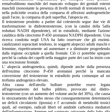
ermafroditismo maschile del mancato sviluppo dei genitali esterni
maschili (nonostante la presenza di livelli normali di testosterone), e
nella policistite ovarica della comparsa di affezioni androgenetiche
quali l'acne, la comparsa di peli superflui, l'alopecia etc.
Il testosterone prodotto a partire dal colesterolo segue due vie di
trasformazione: in diidrotestosterone, (con la catalisi della 5alfa
reduttasi NADH dipendente), ed in estradiolo, mediante l'azione
catalitica della citocromo P-450 aromatasi NADPH dipendente. Una
ricerca condotta negli USA ha fatto osservare che gli enzimi-
catalizzatori sopracitati tendono, in soggetti alopecici adulti maschi e
femmine, rispettivamente ad aumentare e a diminuire progredendo
dalla regione occipitale a quella frontale. Ciò ci potrebbe spiegare
perchè la caduta dei capelli nella maggior parte dei casi ha inizio con
una rescissione frontale.
L' alopecia androgenetica, quindi, dipende anche dalla presenza
dell'enzima citocromo P-450 aromatasi perchè la mancata
conversione del testosterone in estradiolo porta comunque ad un
trofismo androgenico elevato.
Altra causa dell'atrofia bulbare potrebbe essere legata
all'ingrossamento del bulbo pilifero, provocato dal diidro-
testosterone (con un aumento del volume anche del 30%), che causa
lo strozzamento del bulbo stesso che conseguentemente determinerà
un deficit circolatorio (ipossia) e l' accumulo di metaboliti tossici
quali, ad esempio, radicali liberi ed anidride carbonica mediatori
dell'infiammazione.
Sempre nel variegato orizzonte della lotta alla