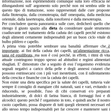
informazione, non esprimendomi comunque sulla loro efficacia né
dilungandomi sull' argomento solo perchè non mi sembra utile in
questo tipo di trattazione, sono rappresentati dalle cure proposte
dalla fitoterapia, dalla cromoterapia, dall' omeopatia, dalla medicina
orientale, dalla laserterapia, dalla ionoforesi e dalla mesoterapia.
Per concludere questa panoramica sulle cure, dedicherò quello che
ritengo il giusto spazio alla
dieta
da considerare quale strumento
coadiuvante nel trattamento della caduta dei capelli perchè esistono
degli alimenti certamente indispensabili per un buon ciclo vitale di
bulbo pilifero e capello.
A prima vista potrebbe sembrare una banalità affermare che
è
importante
. ai fini della caduta dei capelli,
un'alimentazione ricca,
sana ed equilibrata,
ma non è così perchè, in effetti, i ritmi di vita
attuale costringono troppo spesso ad abitudini e regimi alimentari
sbagliati. E' dimostrato che a seguito di essi l’organismo evidenzia
segnali negativi a carico della pelle e degli annessi cutanei che
possono estrinsecarsi con i più vari inestetismi, con il rallentamento
della crescita e finanche con la caduta dei capelli.
Non esiste una dieta specifica per la salute dei capelli, tuttavia vale
sempre il consiglio di mangiare cibi naturali, sani e vari, evitando o
riducendo, se possibile, l'uso di cibi conservati e/o preparati
industrialmente, di dolci di farina bianca, di formaggi fusi e di
alcoolici: questo perchè l' organismo in toto, e quindi anche il nostro
cuoio capelluto, possa disporre di tutti quegli elementi necessari ed
allo stesso tempo indispensabili per far crescere e mantenere sani i