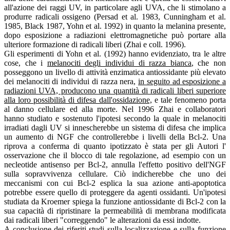
all'azione dei raggi UV, in particolare agli UVA, che li stimolano a
produrre radicali ossigeno (Persad et al. 1983, Cunningham et al.
1985, Black 1987, Yohn et al. 1992) in quanto la melanina presente,
dopo esposizione a radiazioni elettromagnetiche può portare alla
ulteriore formazione di radicali liberi (Zhai e coll. 1996).
Gli esperimenti di Yohn et al. (1992) hanno evidenziato, tra le altre
cose, che i
melanociti degli individui di razza bianca
, che non
posseggono un livello di attività enzimatica antiossidante più elevato
dei melanociti di individui di razza nera,
in seguito ad esposizione a
radiazioni UVA, producono una quantità di radicali liberi superiore
alla loro possibilità di difesa dall'ossidazione,
e tale fenomeno porta
al danno cellulare ed alla morte. Nel 1996 Zhai e collaboratori
hanno studiato e sostenuto l'ipotesi secondo la quale in melanociti
irradiati dagli UV si innescherebbe un sistema di difesa che implica
un aumento di NGF che controllerebbe i livelli della Bcl-2. Una
riprova a conferma di quanto ipotizzato è stata per gli Autori l'
osservazione che il blocco di tale regolazione, ad esempio con un
necleotide antisenso per Bcl-2, annulla l'effetto positivo dell'NGF
sulla sopravvivenza cellulare. Ciò indicherebbe che uno dei
meccanismi con cui Bcl-2 esplica la sua azione anti-apoptotica
potrebbe essere quello di proteggere da agenti ossidanti. Un'ipotesi
studiata da Kroemer spiega la funzione antiossidante di Bcl-2 con la
sua capacità di ripristinare la permeabilità di membrana modificata
dai radicali liberi "correggendo" le alterazioni da essi indotte.
A conclusione dei riferiti studi sulla localizzazione e sulla funzione