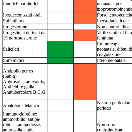
Ipnotici: barbiturici
neonatale per
ipoprotrombinemi
Ipoglecemizzati orali
Forse teratogenich
Sulfaniluree
Ipersulineia fetale
Progesterone
Non controindicat
Progestinici derivati dal
Virilizzanti sul feto
19 nortestosterone
femmina
Emmoreagia
Salicilati
neonatale, difetti d
coagulazione
Sulfamidici
Ittero neonatale
Antipolio per os
(Sabin)
Antirosolia, antivaiolo,
Antifebbre gialla
Antitubercolare B.C.G
Nessun particolare
Anatossina tetanica
periodo
Immunoglobuline:
antimorbillo, antipa·
rotitica, antipertosse,
Non sono
antirosolia, antite·
controindicate