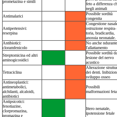
prometazina e simili
feto a differenza c
negli animali
Possibile sordità
Antimalarici
congenita
Congestione nasal
Antipertensivi:
ostruzione respira­
reserpina
toria, bradicardia,
anossia neonatale.
Antibiotici:
No anche ndurant
cloramfenicolo
l'allattamento
Possibile sordità d
Streptomicina ed altri
lesione del nervo
aminogicosidici
acustico
Alterazione struttu
Tetraciclina
dei denti. Inibizio
sviluppo osseo
Antineoplastici:
antimetabolici,
Possibili
alchilanti, alcaloidi,
malformazioni feta
anti­biotici
Antipsicotici:
fenotiazine,
Ittero nenatale,
cIorpromazi­na,
ipotensione fetale
promazina e