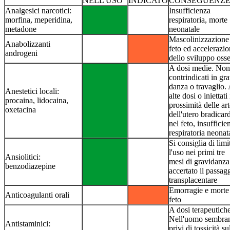
NELL'USO
INDICATO
CONSEGUENZ
Analgesici narcotici:
Insufficienza
morfina, meperidina,
respiratoria, morte
metadone
neona­tale
Mascolinizzazione
Anabolizzanti
feto ed accelera­zi
androgeni
dello sviluppo oss
A dosi medie. Non
contrindicati in gra
danza o travaglio.
Anestetici locali:
alte dosi o iniettati
procaina, lidocaina,
prossimità delle art
oxetacina
dell'utero bra­dicar
nel feto, insufficie
respirato­ria neonat
Si consiglia di limi
l'uso nei primi tre
Ansiolitici:
mesi di gravidanza
benzodiazepine
accertato il passag
transplacentare
Emorragie e morte
Anticoagulanti orali
feto
A dosi terapeutiche
Nell'uomo sembra­
Antistaminici:
privi di tossicità su