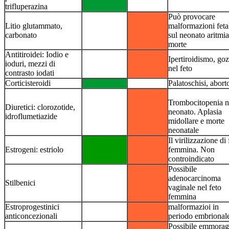
trifluperazina
Può provocare
Litio glutammato,
malformazioni fetal
carbonato
sul neonato aritmia
morte
Antitiroidei: Iodio e
Ipertiroidismo, go
ioduri, mezzi di
nel feto
contrasto iodati
Corticisteroidi
Palatoschisi, abort
Trombocitopenia n
Diuretici: clorozotide,
neonato. Aplasia
idroflumetiazide
midollare e morte
neonatale
Il virilizzazione di 
Estrogeni: estriolo
femmina. Non
controindicato
Possibile
adenocarcinoma
Stilbenici
vaginale nel feto
femmina
Estroprogestinici
malformazioi in
anticoncezionali
periodo embrional
Possibile emmorag