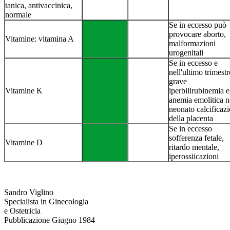
tanica, antivaccinica,
normale
Se in eccesso può
provocare aborto,
Vitamine: vitamina A
malformazioni
urogenitali
Se in eccesso e
nell'ultimo trimestr
grave
Vitamine K
iperbilirubinemia e
anemia emoli­tica n
neonato calcificazi
della placenta
Se in eccesso
sofferenza fetale,
Vitamine D
ritardo mentale,
iperossiicazioni
Sandro Viglino
Specialista in Ginecologia
e Ostetricia
Pubblicazione Giugno 1984