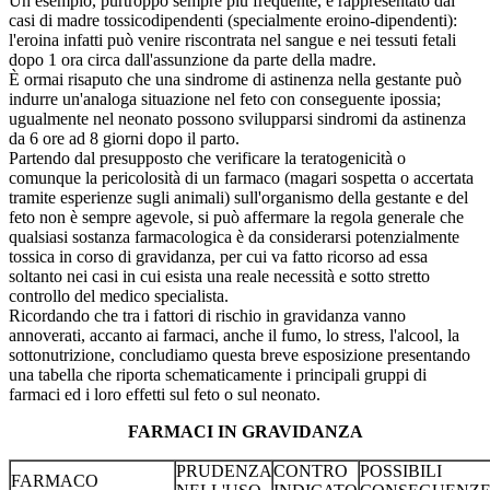
Un esempio, purtroppo sempre più frequente, è rappresentato dai
casi di madre tossicodipendenti (specialmente eroino-dipendenti):
l'eroina infatti può venire riscontrata nel sangue e nei tessuti fetali
dopo 1 ora circa dall'assunzione da parte della madre.
È ormai risaputo che una sindrome di astinenza nella gestante può
indurre un'analoga situazione nel feto con conseguente ipossia;
ugualmente nel neonato possono svilupparsi sindromi da astinenza
da 6 ore ad 8 giorni dopo il parto.
Partendo dal presupposto che verificare la teratogenicità o
comunque la pericolosità di un farmaco (magari sospetta o accertata
tramite esperienze sugli animali) sull'organismo della gestante e del
feto non è sempre agevole, si può affermare la regola generale che
qualsiasi sostanza farmacologica è da considerarsi potenzialmente
tossica in corso di gravidanza, per cui va fatto ricorso ad essa
soltanto nei casi in cui esista una reale necessità e sotto stretto
controllo del medico specialista.
Ricordando che tra i fattori di rischio in gravidanza vanno
annoverati, accanto ai farmaci, anche il fumo, lo stress, l'alcool, la
sottonutrizione, concludiamo questa breve esposizione presentando
una tabella che riporta schematicamente i principali gruppi di
farmaci ed i loro effetti sul feto o sul neonato.
FARMACI IN GRAVIDANZA
PRUDENZA
CONTRO
POSSIBILI
FARMACO