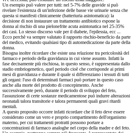
Un esempio può valere per tutti: nel 5-7% delle gravide si può
rivelare l'esistenza di un'infezione delle basse vie urinarie senza che
questa si manifesti clinicamente (batteriuria asintomatica): la
decisione di non instaurare un trattamento antibiotico espone la
donna al rischio di una pielonefrite acuta asintonatica nel 25-35%
dei casi. Lo stesso discorso vale per il diabete, l'epilessia, ecc ...
Ecco perchè va sempre valutato il rapporto rischio-beneficio da parte
del medico, evitando qualsiasi tipo di automedicazione da parte della
donna.
Bisogna inoltre ricordare che esiste una relazione tra pericolosità del
farmaco e periodo della gravidanza in cui viene assunto. Infatti la
fase decisamente più rischiosa, in questo senso, è rappresentata dallo
stadio embriogenetico, quel periodo cioè che corrisponde ai primi
mesi di gravidanza e durante il quale si differenziano i tessuti di tutti
gli organi: l'uso di determinati farmaci può portare in questo caso
anche alla morte del prodotto di concepimento. Anche
successivamente però, durante il periodo di sviluppo del feto,
l'assunzione di certe sostanze medicamentose può indurre alterazioni
neonatali talora transitorie e talora permanenti quali gravi ritardi
mentali.
A questo proposito occorre infatti ricordare che il feto deve essere
considerato come un vero e proprio compartimento dell'organismo
materno, per cui trattamenti protratti possono portare a
concentrazioni di farmaco analoghe nel corpo della madre e del feto.