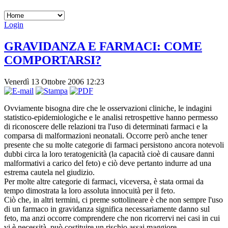
Login
GRAVIDANZA E FARMACI: COME
COMPORTARSI?
Venerdì 13 Ottobre 2006 12:23
Ovviamente bisogna dire che le osservazioni cliniche, le indagini
statistico-epidemiologiche e le analisi retrospettive hanno permesso
di riconoscere delle relazioni tra l'uso di determinati farmaci e la
comparsa di malformazioni neonatali. Occorre però anche tener
presente che su molte categorie di farmaci persistono ancora notevoli
dubbi circa la loro teratogenicità (la capacità cioè di causare danni
malformativi a carico del feto) e ciò deve pertanto indurre ad una
estrema cautela nel giudizio.
Per molte altre categorie di farmaci, viceversa, è stata ormai da
tempo dimostrata la loro assoluta innocuità per il feto.
Ciò che, in altri termini, ci preme sottolineare è che non sempre l'uso
di un farmaco in gravidanza significa necessariamente danno sul
feto, ma anzi occorre comprendere che non ricorrervi nei casi in cui
vi è necessità, può costituire un rischio assai maggiore.