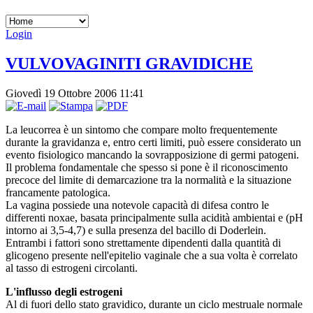
Login
VULVOVAGINITI GRAVIDICHE
Giovedì 19 Ottobre 2006 11:41
La leucorrea è un sintomo che compare molto frequentemente
durante la gravidanza e, entro certi limiti, può essere considerato un
evento fisiologico mancando la sovrapposizione di germi patogeni.
Il problema fondamentale che spesso si pone è il riconoscimento
precoce del limite di demarcazione tra la normalità e la situazione
francamente patologica.
La vagina possiede una notevole capacità di difesa contro le
differenti noxae, basata principalmente sulla acidità ambientai e (pH
intor­no ai 3,5-4,7) e sulla presenza del bacillo di Doderlein.
Entrambi i fattori sono strettamente dipendenti dalla quantità di
glicogeno presente nell'epitelio vaginale che a sua volta è correlato
al tasso di estrogeni circolanti.
L'influsso degli estrogeni
Al di fuori dello stato gravidico, durante un ciclo mestruale normale