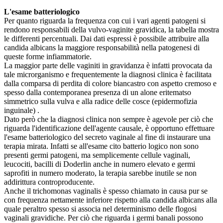
L'esame batteriologico
Per quanto riguarda la frequenza con cui i vari agenti patogeni si
rendono responsabili della vulvo-vaginite gravidica, la tabella mostra
le differenti percentuali. Dai dati espressi è possibile attribuire alla
candida albicans la maggiore responsabilità nella patogenesi di
queste forme infiammatorie.
La maggior parte delle vaginiti in gravidanza è infatti provocata da
tale microrganismo e frequentemente la diagnosi clinica è facilitata
dalla comparsa di perdita di colore biancastro con aspetto cremoso e
spesso dalla contemporanea presenza di un alone eritematso
simmetrico sulla vulva e alla radice delle cosce (epidermofizia
inguinale) .
Dato però che la diagnosi clinica non sempre è agevole per ciò che
riguarda l'identificazione dell'agente causale, è opportuno effettuare
l'esame batteriologico del secreto vaginale al fine di instaurare una
terapia mirata. Infatti se all'esame cito batterio logico non sono
presenti germi patogeni, ma semplicemente cellule vaginali,
leucociti, bacilli di Doderlin anche in numero elevato e germi
saprofiti in numero moderato, la terapia sarebbe inutile se non
addirittura controproducente.
Anche il trichomonas vaginalis è spesso chiamato in causa pur se
con frequenza nettamente inferiore rispetto alla candida albicans alla
quale peraltro spesso si associa nel determinismo delle flogosi
vaginali gravidiche. Per ciò che riguarda i germi banali possono