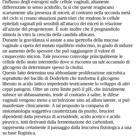
l'influsso degli estrogeni sulle cellule vaginali, altamente
differenziate in senso acidofilo, fa sì che queste reagiscano
scarsamente alla presenza di miceti; al contrario nella seconda metà
del ciclo si creano situazioni particolari che rendono le cellule
epiteliali vaginali più sensibili all'attacco dei miceti in relazione
all'azione del progesterone. È noto inoltre che il pregnandiolo
stimola in vitro la crescita della candida albicans.
Durante la gravidanza si assiste a una ipertrofia della mucosa
vaginale a opera del mutato equilibrio endocrino, in grado di indurre
un aumento dello spessore che può raggiungere il valore di
cinquecento micron. Tale processo coinvolge principalmente le
cellule dello strato intermedio dove si riscontra un tale accumulo di
glicogeno da determinare spesso la citolisi.
Questo fatto determina una abbondante proliferazione microbica
soprattutto del bacillo di Doderlein che trasforma il glicogeno
liberato in acido lattico impedendo teoricamente lo sviluppo di altri
ceppi patogeni. Oltre un certo limite però il pH, che inizialmente
subisce un abbassamento, tende al contrario a salire, le difese
vaginali vengono meno a un'infezione sino ad allora latente, si può
manifestare clinicamente. A tal proposito la comparsa di
sintomatologia soggettiva caratterizzata da prurito, bruciori
dipendenti dalla presenza di acetaldeide, acido acetico e acido
piruvico, tutti derivanti dalla fermentazione dei carboidrati,
rappresenta certamente il passaggio dalla leucorrea fisiologica a una
su base flogistica.