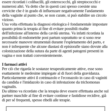
essere ricordati i colibacilli, gli enterococchi, gli streptococchi e
numerosi altri. Va detto che in questi casi spesso coesiste una
cervicite che è in grado di influenzare negativamente l'andamento
della vaginite al punto che, se non curate, si può stabilire un circolo
vizioso.
Una volta effettuata la diagnosi etiologica è fondamentale impostare
quanto prima la terapia al fine di evitare possibili risalite
dell'infezione all'interno della cavità uterina. Va infatti ricordata la
possibilità di endometrite post partum soprattutto se si sono rese
necessarie manovre strumentali durante l'espletamento del parto, e
non è infrequente che alcune diastasi di episiorafie siano dovute alla
colonizzazione della sutura da parte di agenti patogeni presenti in
vagina e non trattati convenientemente.
I farmaci attivi
Per ciò che rigarda le sostanze terapeuticamente attive, esse sono
esattamente le medesime impiegate al di fuori della gravidanza.
Particolarmente attivi il cotrimazolo e l'econazolo in caso di vaginiti
da candida e l'imidazolo in caso di infestazione da trichomonas
vaginalis.
Da ultimo va ricordato che la terapia deve essere effettuata anche sul
partner maschile al fine di evitare continue e fastidiose recidive, già
di per sé frequenti, spesso ribelli alle terapie.