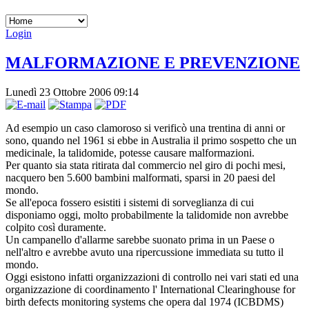
Login
MALFORMAZIONE E PREVENZIONE
Lunedì 23 Ottobre 2006 09:14
Ad esempio un caso clamoroso si verificò una trentina di anni or
sono, quando nel 1961 si ebbe in Australia il primo sospetto che un
medicinale, la talidomide, potesse causare malformazioni.
Per quanto sia stata ritirata dal commercio nel giro di pochi mesi,
nacquero ben 5.600 bambini malformati, sparsi in 20 paesi del
mondo.
Se all'epoca fossero esistiti i sistemi di sorveglianza di cui
disponiamo oggi, molto probabilmente la talidomide non avrebbe
colpito così duramente.
Un campanello d'allarme sarebbe suonato prima in un Paese o
nell'altro e avrebbe avuto una ripercussione immediata su tutto il
mondo.
Oggi esistono infatti organizzazioni di controllo nei vari stati ed una
organizzazione di coordinamento l' International Clearinghouse for
birth defects monitoring systems che opera dal 1974 (ICBDMS)