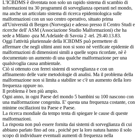
L'ICBDMS è diventata non solo un rapido sistema di scambio di
informazioni tra 30 programmi di sorveglianza operanti nel mondo,
ma anche un articolato sistema di ricerca epidemiologica sulle
malformazioni con un suo centro operativo, situato prima
all'Università di Bergen (Norvegia) e adesso presso il Centro Studi e
ricerche dell' ASM (Associazione Studio Malformazioni) che ha
sede a Milano -pza M.Adelaide di Savoia 2 -tel. 29.40.13.83.
Oggi l'attività pluriennale della ICBDMS può permettere di
affermare che negli ultimi anni non si sono nè verificate epidemie di
malformazioni di dimensioni simili a quelle sopra ricordate, nè è
documentato un aumento di una qualche malformazione per una
qualsivoglia causa ambientale.
Ciò si ottenuto con ferrei sistemi di sorveglianza e con un
affinamento delle varie metodologie di analisi. Ma il problema della
malformazione non si limita a stabilire se c'è un aumento della loro
frequenza oppure no.
Il problema è ben più ampio.
Ogni anno, in ogni Paese del mondo 5 bambini su 100 nascono con
una malformazione congenita. E' questa una frequenza costante, con
minime oscillazioni tra Paese e Paese.
La ricerca mondiale da tempo tenta di spiegare le cause di queste
malformazioni.
La risposta non può essere fornita dai sistemi di sorveglianza di cui
abbiano parlato fino ad ora , poichè per la loro natura hanno il solo
scopo di individuare eventuali aumenti di frequenza nella