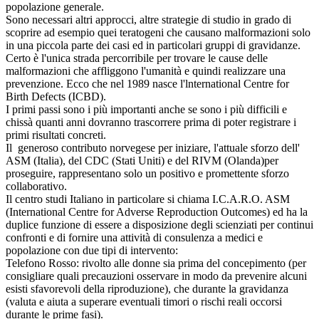
popolazione generale.
Sono necessari altri approcci, altre strategie di studio in grado di
scoprire ad esempio quei teratogeni che causano malformazioni solo
in una piccola parte dei casi ed in particolari gruppi di gravidanze.
Certo è l'unica strada percorribile per trovare le cause delle
malformazioni che affliggono l'umanità e quindi realizzare una
prevenzione. Ecco che nel 1989 nasce l'lnternational Centre for
Birth Defects (ICBD).
I primi passi sono i più importanti anche se sono i più difficili e
chissà quanti anni dovranno trascorrere prima di poter registrare i
primi risultati concreti.
Il generoso contributo norvegese per iniziare, l'attuale sforzo dell'
ASM (Italia), del CDC (Stati Uniti) e del RIVM (Olanda)per
proseguire, rappresentano solo un positivo e promettente sforzo
collaborativo.
Il centro studi Italiano in particolare si chiama I.C.A.R.O. ASM
(International Centre for Adverse Reproduction Outcomes) ed ha la
duplice funzione di essere a disposizione degli scienziati per continui
confronti e di fornire una attività di consulenza a medici e
popolazione con due tipi di intervento:
Telefono Rosso: rivolto alle donne sia prima del concepimento (per
consigliare quali precauzioni osservare in modo da prevenire alcuni
esisti sfavorevoli della riproduzione), che durante la gravidanza
(valuta e aiuta a superare eventuali timori o rischi reali occorsi
durante le prime fasi).