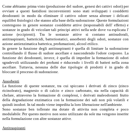
Come abbiamo prima visto (produzione del sudore, genesi dei cattivi odori) per
ovviare a questi fastidiosi inconvenienti sono stati sviluppati i cosiddetti
deodoranti in modo da eliminare il cattivo odore senza alterare i delicati
equilibri fisiologici che stanno alla base della sudorazione. Queste formulazioni
contengono in genere sostanze cosiddette attive (responsabili dell' effetto) e
sostanze in grado di veicolare tali principi attivi nella sede dove va esplicata l'
azione (eccipienti). Tra le sostanze attive si contano antisudorali,
antitraspiranti, battericidi, batteriostatici, assorbenti degli odori, sostanze con
azione antienzimatica batterica, profumazioni, alcool etilico.
In genere la funzione degli antitraspiranti è quella di limitare la sudorazione
controllando il flusso di sudore ascellare e nascondendo l'odore corporeo. La
funzione dei deodoranti, invece, è quella di impedire la formazione di odori
sgradevoli utilizzando dei profumi e riducendo i livelli di batteri nella zona
ascellare. Tuttavia, nessuna delle due tipologie di prodotti è in grado di
bloccare il processo di sudorazione.
Assorbenti
La funzione di queste sostanze, tra cui spiccano i derivati di zinco (zinco
ricinoleato), magnesio o di calcio e zinco carbonato, sta nella capacità di
chelare, attraverso la formazione di complessi, i derivati maleodoranti frutto
della degradazione enzimatica con la formazione dei sali non più volatili e
quindi inodori. In tal modo viene impedita la loro liberazione nell'ambiente.
Sono sostanze ben tollerate ma dotate di attivita non completa e poco
modulabile. Per questo motivo non sono utilizzate da sole ma vengono inserite
nella formulazione con altre sostanze attive.
Antitraspiranti