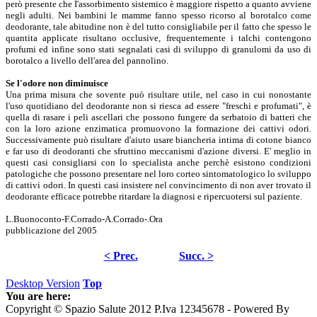
però presente che I'assorbimento sistemico è maggiore rispetto a quanto avviene
negli adulti. Nei bambini le mamme fanno spesso ricorso al borotalco come
deodorante, tale abitudine non è del tutto consigliabile per il fatto che spesso le
quantita applicate risultano occlusive, frequentemente i talchi contengono
profumi ed infine sono stati segnalati casi di sviluppo di granulomi da uso di
borotalco a livello dell'area del pannolino.
Se l'odore non diminuisce
Una prima misura che sovente può risultare utile, nel caso in cui nonostante
l'uso quotidiano del deodorante non si riesca ad essere "freschi e profumati", è
quella di rasare i peli ascellari che possono fungere da serbatoio di batteri che
con la loro azione enzimatica promuovono la formazione dei cattivi odori.
Successivamente può risultare d'aiuto usare biancheria intima di cotone bianco
e far uso di deodoranti che sfruttino meccanismi d'azione diversi. E' meglio in
questi casi consigliarsi con lo specialista anche perchè esistono condizioni
patologiche che possono presentare nel loro corteo sintomatologico lo sviluppo
di cattivi odori. In questi casi insistere nel convincimento di non aver trovato il
deodorante efficace potrebbe ritardare la diagnosi e ripercuotersi sul paziente.
L.Buonoconto-F.Corrado-A.Corrado-.Ora
pubblicazione del 2005
< Prec.
Succ. >
Desktop Version
Top
You are here:
Copyright © Spazio Salute 2012 P.Iva 12345678 - Powered By