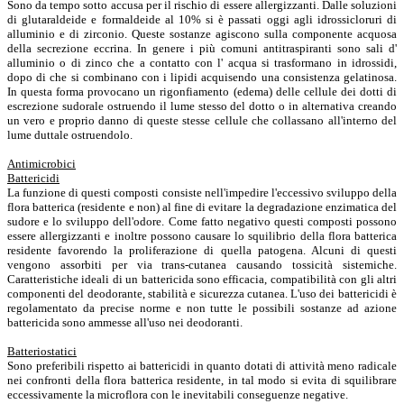
Sono da tempo sotto accusa per il rischio di essere allergizzanti. Dalle soluzioni
di glutaraldeide e formaldeide al 10% si è passati oggi agli idrossicloruri di
alluminio e di zirconio. Queste sostanze agiscono sulla componente acquosa
della secrezione eccrina. In genere i più comuni antitraspiranti sono sali d'
alluminio o di zinco che a contatto con l' acqua si trasformano in idrossidi,
dopo di che si combinano con i lipidi acquisendo una consistenza gelatinosa.
In questa forma provocano un rigonfiamento (edema) delle cellule dei dotti di
escrezione sudorale ostruendo il lume stesso del dotto o in alternativa creando
un vero e proprio danno di queste stesse cellule che collassano all'interno del
lume duttale ostruendolo.
Antimicrobici
Battericidi
La funzione di questi composti consiste nell'impedire l'eccessivo sviluppo della
flora batterica (residente e non) al fine di evitare la degradazione enzimatica del
sudore e lo sviluppo dell'odore. Come fatto negativo questi composti possono
essere allergizzanti e inoltre possono causare lo squilibrio della flora batterica
residente favorendo la proliferazione di quella patogena. Alcuni di questi
vengono assorbiti per via trans-cutanea causando tossicità sistemiche.
Caratteristiche ideali di un battericida sono efficacia, compatibilità con gli altri
componenti del deodorante, stabilità e sicurezza cutanea. L'uso dei battericidi è
regolamentato da precise norme e non tutte le possibili sostanze ad azione
battericida sono ammesse all'uso nei deodoranti.
Batteriostatici
Sono preferibili rispetto ai battericidi in quanto dotati di attività meno radicale
nei confronti della flora batterica residente, in tal modo si evita di squilibrare
eccessivamente la microflora con le inevitabili conseguenze negative.