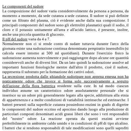
Le componenti del sudore
La composizione del sudore varia considerevolmente da persona a persona, da
momento a momento, da sede cutanea a sede cutanea. Il sudore si può definire
come un filtrato del plasma, ciò è evidente anche dalla sua composizione. I
principali componenti del sudore sono gli elettroliti plasmatici quali il sodio, il
cloro e il potassio unitamente all'urea e all'acido lattico, è presente, inoltre,
anche una piccola quantita di glucosio.
Il pH del sudore
varia da 4 a 7.
Normalmente non ci si rende conto di sudare tuttavia durante l'arco della
giornata esiste una sudorazione continua denominata perspiratio insensibilis (si
calcola essere intorno ai 500 ml quotidiani). Durante l'esercizio fisico la
sudorazione aumenta notevolmente e può raggiungere dopo alcune ore quantità
considerevoli anche di diversi litri. Da un lato quindi la sudorazione assolve ad
importanti funzioni fisiologiche mentre dall'altro il prodotto, cioè il sudore,
rappresenta il substrato per la formazione dei cattivi odori.
La secrezione prodotta dalle ghiandole sudoripare non appena emessa non ha
praticamente odore che invece si forma solo successivamente a seguito
dell'azione della flora batterica
residente sulla cute. In tal modo ciascun
individuo assume un caratteristico odore assolutamente personale che si
inserisce su un odore più generalmente legato alla specie, addirittura alla etnia
di appartenenza e a molte condizioni di variabilità intrinseche ed estrinseche. I
batteri presenti sulla superficie cutanea possiedono enzimi in grado di digerire
le componenti del sudore eccrino ed apocrino dando luogo alla produzione di
particolari composti denominati acidi grassi liberi che sono i veri responsabili
del "nostro" odore. La reazione operata da questi enzimi avviene
preferibilmente in ambiente caldo umido e in condizioni di pH di tipo alcalino.
I batteri che si rendono responsabili di tale modificazioni sono quelli saprofiti