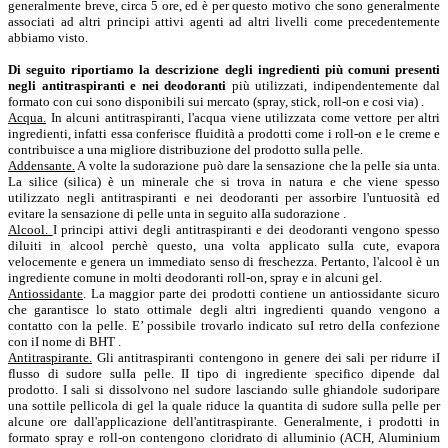
generalmente breve, circa 5 ore, ed è per questo motivo che sono generalmente
associati ad altri principi attivi agenti ad altri livelli come precedentemente
abbiamo visto.
Di seguito riportiamo la descrizione degli ingredienti più comuni presenti
negli antitraspiranti e nei deodoranti
più utilizzati, indipendentemente dal
formato con cui sono disponibili sui mercato (spray, stick, roll-on e cosi via) .
Acqua.
In alcuni antitraspiranti, l'acqua viene utilizzata come vettore per altri
ingredienti, infatti essa conferisce fluidità a prodotti come i roll-on e le creme e
contribuisce a una migliore distribuzione del prodotto sulla pelle.
Addensante.
A volte la sudorazione può dare la sensazione che la pelIe sia unta.
La silice (silica) è un minerale che si trova in natura e che viene spesso
utilizzato negli antitraspiranti e nei deodoranti per assorbire l'untuosità ed
evitare la sensazione di pelle unta in seguito alIa sudorazione .
Alcool.
I principi attivi degli antitraspiranti e dei deodoranti vengono spesso
diluiti in alcool perchè questo, una volta applicato sulIa cute, evapora
velocemente e genera un immediato senso di freschezza. Pertanto, l'alcool è un
ingrediente comune in molti deodoranti roll-on, spray e in alcuni gel.
Antiossidante
. La maggior parte dei prodotti contiene un antiossidante sicuro
che garantisce lo stato ottimale degli altri ingredienti quando vengono a
contatto con la pelIe. E’ possibile trovarlo indicato suI retro delIa confezione
con iI nome di BHT .
Antitraspirante.
Gli antitraspiranti contengono in genere dei sali per ridurre iI
flusso di sudore sulIa pelle. II tipo di ingrediente specifico dipende dal
prodotto. I sali si dissolvono nel sudore lasciando sulle ghiandole sudoripare
una sottile pellicola di gel la quale riduce la quantita di sudore sulla pelle per
alcune ore dall'applicazione dell'antitraspirante. Generalmente, i prodotti in
formato spray e roll-on contengono cloridrato di alluminio (ACH, Aluminium