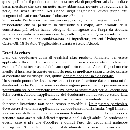
questa pellicola, iI prodotto contiene una miscela di propellenti ad alta, media e
bassa pressione che crea un getto spray abbastanza potente da raggiungere la
pelIe, ma senza irritarla. NelI'elenco degli ingredienti, questi propelIenti
vengono indicati come Butane, Isobutane e Propane .
Strutturante
. Per lo stesso motivo per cui gli spray hanno bisogno di un fluido
trasportatore che ne permetta la diffusione suI corpo, altri prodotti dalla
consistenza più solida hanno bisogno di un agente che funga da struttura
portante e impedisca la separazione degli altri ingredienti. Questa struttura può
essere ottenuta da una combinazione di ingredienti, tra cui Hydrogenated
Castor Oil, 18-36 Acid Trygliceride, Stearath e Stearyl Alcool.
Errori da evitare
L'uso del deodorante come di qualsiasi altro prodotto formulato per essere
applicato sulla cute deve sempre e comunque essere considerato un "elemento
estraneo" che si inserisce nel delicato equilibrio cutaneo. Anche il prodotto che
meglio si inserisce in questo equilibrio può, se applicato senza criterio, causare
al contrario alcuni disequilibri, quindi
è chiaro che I'abuso è da evitare.
Un secondo punto che deve essere tenuto in considerazione dai consumatori di
deodoranti è che
I'applicazione non deve seguire procedure che possono essere
potenzialmente o chiaramente irritative come la rasatura dei peli o I'esecuzione
della ceretta. A
ncora, I'applicazione del deodorante non dovrebbe essere fatta
prima della esposizione solare in quanto eventuali fenomeni di
fotosensibilizzazione non sono sempre prevedibili.
Un riguardo particolare
deve essere rivolto alla applicazione dei deodoranti nelI'infanzia. N
egli infanti i
meccanismi della sudorazione maturano lentamente durante lo sviluppo e
pertanto sono ancora più delicati rispetto a quelli degli adulti. La prudenza in
questo caso è più che d'obbligo e quindi I'uso dei deodoranti andrebbe
sconsigliato. Nei bambini piu grandi il deodorante può essere concesso tenendo