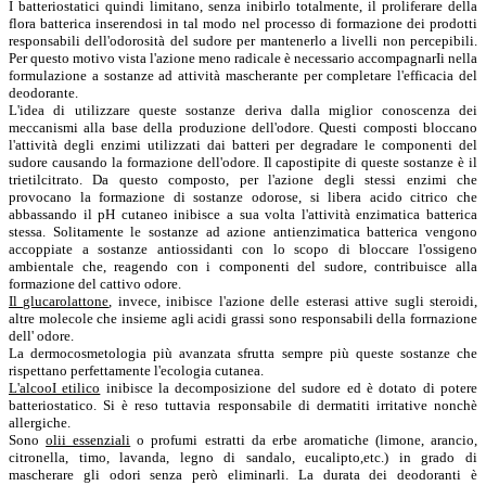
I batteriostatici quindi limitano, senza inibirlo totalmente, il proliferare della
flora batterica inserendosi in tal modo nel processo di formazione dei prodotti
responsabili dell'odorosità del sudore per mantenerlo a livelli non percepibili.
Per questo motivo vista l'azione meno radicale è necessario accompagnarIi nella
formulazione a sostanze ad attività mascherante per completare l'efficacia del
deodorante.
L'idea di utilizzare queste sostanze deriva dalla miglior conoscenza dei
meccanismi alla base della produzione dell'odore. Questi composti bloccano
l'attività degli enzimi utilizzati dai batteri per degradare le componenti del
sudore causando la formazione dell'odore. Il capostipite di queste sostanze è il
trietilcitrato. Da questo composto, per l'azione degli stessi enzimi che
provocano la formazione di sostanze odorose, si libera acido citrico che
abbassando il pH cutaneo inibisce a sua volta l'attività enzimatica batterica
stessa. Solitamente le sostanze ad azione antienzimatica batterica vengono
accoppiate a sostanze antiossidanti con lo scopo di bloccare l'ossigeno
ambientale che, reagendo con i componenti del sudore, contribuisce alla
formazione del cattivo odore.
Il glucarolattone
, invece, inibisce l'azione delle esterasi attive sugli steroidi,
altre molecole che insieme agli acidi grassi sono responsabili della forrnazione
dell' odore.
La dermocosmetologia più avanzata sfrutta sempre più queste sostanze che
rispettano perfettamente l'ecologia cutanea.
L'alcooI etilico
inibisce la decomposizione del sudore ed è dotato di potere
batteriostatico. Si è reso tuttavia responsabile di dermatiti irritative nonchè
allergiche.
Sono
olii essenziali
o profumi estratti da erbe aromatiche (limone, arancio,
citronella, timo, lavanda, legno di sandalo, eucalipto,etc.) in grado di
mascherare gli odori senza però eliminarli. La durata dei deodoranti è