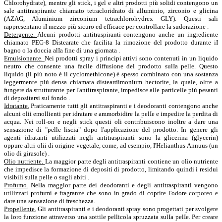
Chlorohydrate), mentre gli stick, i gel e altri prodotti più solidi contengono un
sale antitraspirante chiamato tetracloridrato di alluminio, zirconio e glicina
(AZAG, Aluminium zirconium tetrachlorohydrex GLY). Questi sali
rappresentano iI mezzo più sicuro ed efficace per controllare la sudorazione .
Detergente.
Alcuni prodotti antitraspiranti contengono anche un ingrediente
chiamato PEG-8 Distearate che facilita la rimozione del prodotto durante iI
bagno o la doccia alIa fine di una giornata .
Emulsionante.
Nei prodotti spray i principi attivi sono contenuti in un liquido
neutro che consente una facile diffusione del prodotto sulIa pelle. Questo
liquido (il più noto è il cyclomethicone) è spesso combinato con una sostanza
leggermente più densa chiamata disteardimonium hectorite, la quale, oltre a
fungere da strutturante per l'antitraspirante, impedisce alIe particelle più pesanti
di depositarsi suI fondo .
Idratante.
Praticamente tutti gli antitraspiranti e i deodoranti contengono anche
alcuni olii emollienti per idratare e ammorbidire la pelIe e impedire la perdita di
acqua. Nei roll-on e negli stick questi oli contribuiscono inoltre a dare una
sensazione di "pelle liscia" dopo l'applicazione del prodotto. In genere gli
agenti idratanti utilizzati negli antitraspiranti sono la glicerina (glycerin)
oppure altri olii di origine vegetale, come, ad esempio, I'Helianthus Annuus (un
olio di girasole) .
Olio nutriente.
La maggior parte degli antitraspiranti contiene un olio nutriente
che impedisce la formazione di depositi di prodotto, limitando quindi i residui
visibili sulla pelIe o sugli abiti .
Profumo.
NelIa maggior parte dei deodoranti e degli antitraspiranti vengono
utilizzati profumi e fragranze che sono in grado di coprire l'odore corporeo e
dare una sensazione di freschezza.
Propellente.
Gli antitraspiranti e i deodoranti spray sono progettati per svolgere
la loro funzione attraverso una sottile pellicola spruzzata sulIa pelIe. Per creare