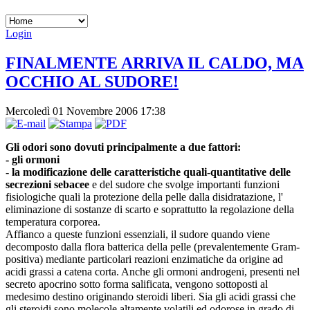
Login
FINALMENTE ARRIVA IL CALDO, MA
OCCHIO AL SUDORE!
Mercoledì 01 Novembre 2006 17:38
Gli odori sono dovuti principalmente a due fattori:
- gli ormoni
- la modificazione delle caratteristiche quali-quantitative delle
secrezioni sebacee
e del sudore che svolge importanti funzioni
fisiologiche quali la protezione della pelle dalla disidratazione, l'
eliminazione di sostanze di scarto e soprattutto la regolazione della
temperatura corporea.
Affianco a queste funzioni essenziali, il sudore quando viene
decomposto dalla flora batterica della pelle (prevalentemente Gram-
positiva) mediante particolari reazioni enzimatiche da origine ad
acidi grassi a catena corta. Anche gli ormoni androgeni, presenti nel
secreto apocrino sotto forma salificata, vengono sottoposti al
medesimo destino originando steroidi liberi. Sia gli acidi grassi che
gli steroidi sono molecole altamente volatili ed odorose in grado di