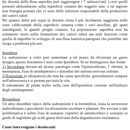
(la densità della flora saprofita può raggiungere i 7 milioni/cm2 ) cioè quelli
presenti abitualmente sulla superficie cutanea dei soggetti sani, a tal ragione
non bisogna pensare che vi sono delle infezioni responsabili della produzione
dei cattivi odori.
Per quanto detto più sopra la densità citata è più facilmente raggiunta nelle
zone caldo-umide della superficie cutanea come i cavi ascellari, gli spazi
interdigitali, le grandi pieghe cutanee. La popolazione saprofita non ha
solamente ruolo nella formazione dei cattivi odori ma utili funzioni come
quella di impedire lo sviluppo di una flora batterica patogena che potrebbe dar
luogo a problemi più seri.
Iperidrosi
La sudorazione a volte può aumentare a tal punto da diventare un grave
disagio, questo fenomeno è noto come Iperidrosi. Se ne distinguono due forme:
1) Secondaria
dovuta ad alcune patologie come l'ipertiroidismo, l' obesità, la
menopausa, I'uso di antidepressivi e disordini del sistema nervosa centrale.
2) Essenziale
(o idiopatica) che non ha cause specifiche, generalmente compare
nell'adoescenza e si protrae per tutta la vita.
Il trattamento di prima scelta nella cura dell'iperidrosi consiste nell'utilizzo
degli antitraspiranti.
Bromidrosi
Un altro disordine tipico della sudorazione è la bromidrosi, ossia la secrezione
maleodorante a prevalente localizzazione ascellare e plantare. Per ovviare a tale
problematica è solito l'uso di sostanze coprenti, di antimicrobici e sostanze in
grado di inglobare gli acidi grassi derivanti dalla degradazione enzimatica.
Come intervengono i deodoranti