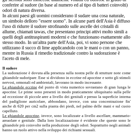
conferire al sudore (in base al numero ed al tipo di batteri coinvolti)
odori di natura diversa.
In alcuni paesi gli uomini considerano il sudare una cosa naturale,
un simbolo delloro "essere uomo". In alcune parti dell'Asia è diffuso
l'uso di ridurre il sudore strofinando sulle ascelle dei cristalli di
allume, chiamati tawas, che presentano principi attivi molto simili a
quelli degli antitraspiranti moderni e che funzionano esattamente allo
stesso modo. In un'altra parte dell'Asia, poi, vi sono persone che
utilizzano il succo di lime applicandolo con le mani o con un panno,
mentre in Russia il rimedio tradizionale contro la sudorazione è
l'aceto di mele.
Il sudore
La sudorazione è dovuta alIa presenza sulla nostra pelle di strutture note come
ghiandole sudoripare. Esse si dividono in eccrine ed apocrine e sotto gli stimoli
nervosi, ormonali ed ambientali, lavorano in modo incessante.
Le ghiandole eccrine
dal punto di vista numerico sovrastano di gran lunga le
apocrine. Le prime sono presenti in modo praticamente ubiquitario sulla pelle
ad eccezione di piccole aree a livello dei genitali e presso la superficie interna
del padiglione auricolare, abbondano, invece, con una concentrazione fin'
anche di 620 per cm2 sulla pianta dei piedi, nel palmo delle mani e sul cuoio
capelluto.
Le ghiandole apocrine,
invece, sono localizzate a livello ascellare, mammario-
areaolare e genitale. Dalla loro localizzazione è evidente che queste sono le
ghiandole più coinvolte nella produzione degli odori. Soprattutto negli animali
hanno un ruolo attivo nella sviluppo dei richiami sessuali.