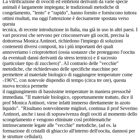
La vitrificazione di ovociti ed embrioni derivanti da varie specie
animali è largamente impiegata; le tradizionali metodiche di
congelamento, "lento" e "rapido", hanno fornito e forniscono tuttora
ottimi risultati, ma oggi l'attenzione è decisamente spostata verso
questa
tecnica, di recente introduzione in Italia, ma già in uso in altri paesi. I
vari processi che servono per crioconservare gli oociti, precisa la
dottoressa Monica Antinori, richiedono l'impiego di soluzioni
contenenti diversi composti, tra i più importanti dei quali
annoveriamo i crioprotettori (ossia sostanze che proteggono l'oocita
da eventuali danni derivanti da stress termico) e il sucrosio
(particolare tipo di zucchero)". AI contrario delle "vecchie"
metodiche, che richiedevano delle specifiche macchine per
permettere al materiale biologico di raggiungere temperature come
-196°C, con notevole dispendio di tempo (circa tre ore), questa
nuova tecnica permette
il raggiungimento di bassissime temperature in maniera pressochè
immediata. "II materiale biologico, opportunamente trattato, dice il
prof Monica Antinori, viene infatti immerso direttamente in azoto
liquido". "Risultano notevolmente migliori, continua il prof Severino
Antinori, anche i tassi di soprawivenza degli oociti al momento dello
scongelamento e vengono eliminate così problematiche
intrinsecamente legate alle "vecchie" metodiche, (ad es. la
formazione di cristalli di ghiaccio all'interno dell'oocita, dannosi per
le strutture cellulari).