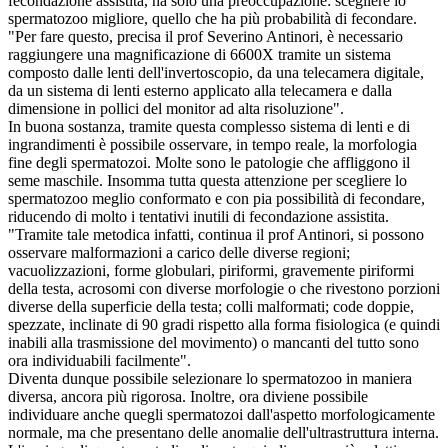
fecondazione assistita, ha solo una preoccupazione: scegliere lo
spermatozoo migliore, quello che ha più probabilità di fecondare.
"Per fare questo, precisa il prof Severino Antinori, è necessario
raggiungere una magnificazione di 6600X tramite un sistema
composto dalle lenti dell'invertoscopio, da una telecamera digitale,
da un sistema di lenti esterno applicato alla telecamera e dalla
dimensione in pollici del monitor ad alta risoluzione".
In buona sostanza, tramite questa complesso sistema di lenti e di
ingrandimenti è possibile osservare, in tempo reale, la morfologia
fine degli spermatozoi. Molte sono le patologie che affliggono il
seme maschile. Insomma tutta questa attenzione per scegliere lo
spermatozoo meglio conformato e con pia possibilità di fecondare,
riducendo di molto i tentativi inutili di fecondazione assistita.
"Tramite tale metodica infatti, continua il prof Antinori, si possono
osservare malformazioni a carico delle diverse regioni;
vacuolizzazioni, forme globulari, piriformi, gravemente piriformi
della testa, acrosomi con diverse morfologie o che rivestono porzioni
diverse della superficie della testa; colli malformati; code doppie,
spezzate, inclinate di 90 gradi rispetto alla forma fisiologica (e quindi
inabili alla trasmissione del movimento) o mancanti del tutto sono
ora individuabili facilmente".
Diventa dunque possibile selezionare lo spermatozoo in maniera
diversa, ancora più rigorosa. Inoltre, ora diviene possibile
individuare anche quegli spermatozoi dall'aspetto morfologicamente
normale, ma che presentano delle anomalie dell'ultrastruttura interna.