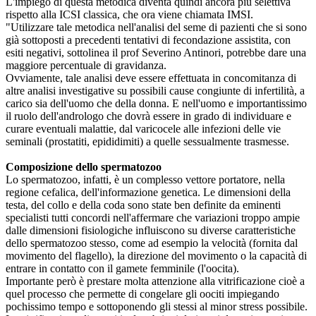
L'impiego di questa metodica diventa quindi ancora più selettiva
rispetto alla ICSI classica, che ora viene chiamata IMSI.
"Utilizzare tale metodica nell'analisi del seme di pazienti che si sono
già sottoposti a precedenti tentativi di fecondazione assistita, con
esiti negativi, sottolinea il prof Severino Antinori, potrebbe dare una
maggiore percentuale di gravidanza.
Ovviamente, tale analisi deve essere effettuata in concomitanza di
altre analisi investigative su possibili cause congiunte di infertilità, a
carico sia dell'uomo che della donna. E nell'uomo e importantissimo
il ruolo dell'andrologo che dovrà essere in grado di individuare e
curare eventuali malattie, dal varicocele alle infezioni delle vie
seminali (prostatiti, epidi­dimiti) a quelle sessualmente trasmesse.
Composizione dello spermatozoo
Lo spermatozoo, infatti, è un complesso vettore portatore, nella
regione cefalica, dell'informazione genetica. Le dimensioni della
testa, del collo e della coda sono state ben definite da eminenti
specialisti tutti concordi nell'affermare che variazioni troppo ampie
dalle dimensioni fisiologiche influiscono su diverse caratteristiche
dello spermatozoo stesso, come ad esempio la velocità (fornita dal
movimento del flagello), la direzione del movimento o la capacità di
entrare in contatto con il gamete femminile (l'oocita).
Importante però è prestare molta attenzione alla vitrificazione cioè a
quel processo che permette di congelare gli oociti impiegando
pochissimo tempo e sottoponendo gli stessi al minor stress possibile.