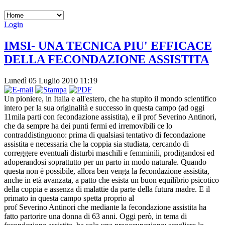
Login
IMSI- UNA TECNICA PIU' EFFICACE
DELLA FECONDAZIONE ASSISTITA
Lunedì 05 Luglio 2010 11:19
Un pioniere, in Italia e all'estero, che ha stupito il mondo scientifico
intero per la sua originalità e successo in questa campo (ad oggi
11mila parti con fecondazione assistita), e il prof Severino Antinori,
che da sempre ha dei punti fermi ed irremovibili ce lo
contraddistinguono: prima di qualsiasi tentativo di fecondazione
assistita e necessaria che la coppia sia studiata, cercando di
correggere eventuali disturbi maschili e femminili, prodigandosi ed
adoperandosi soprattutto per un parto in modo naturale. Quando
questa non è possibile, allora ben venga la fecondazione assistita,
anche in età avanzata, a patto che esista un buon equilibrio psicotico
della coppia e assenza di malattie da parte della futura madre. E il
primato in questa campo spetta proprio al
prof Severino Antinori che mediante la fecondazione assistita ha
fatto partorire una donna di 63 anni. Oggi però, in tema di